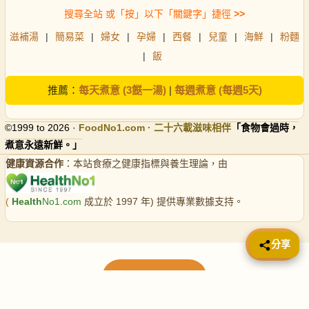
搜尋全站 或「按」以下「關鍵字」捷徑
>>
滋補湯
|
簡易菜
|
婦女
|
孕婦
|
西餐
|
兒童
|
海鮮
|
粉麵
|
飯
推薦：
每天煮意 (3餸一湯)
|
每週煮意 (每週5天)
©1999 to 2026 ·
FoodNo1
.com · 二十六載滋味相伴
「食物會過時，
煮意永遠新鮮。」
健康資源合作
：本站食療之健康指標與養生理論，由
(
Health
No1.com
成立於 1997 年) 提供專業數據支持。
📤 分享
分享
載入更多食譜