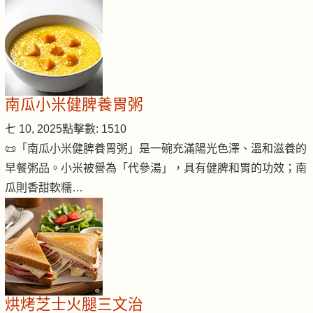
南瓜小米健脾養胃粥
七 10, 2025
點擊數: 1510
📜「南瓜小米健脾養胃粥」是一碗充滿陽光色澤、溫和滋養的
早餐粥品。小米被譽為「代參湯」，具有健脾和胃的功效；南
瓜則香甜軟糯…
烘烤芝士火腿三文治