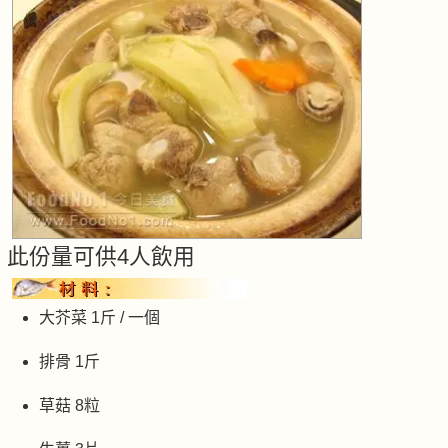
此份量可供4人飲用
大芥菜 1斤 / 一個
排骨 1斤
草菇 8粒