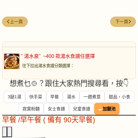
上一篇文章: 「金銀蛋」芥菜蕃薯排骨湯
下一篇文章:
上一頁
下一頁
" 湯水泉"
~400 款湯水食譜任選擇
往下拉出湯水食譜分類選擇
：
想煮乜🍲？跟住大家熱門搜尋看，按👇
3餸1湯
快手菜
早餐
湯水
一週煮意
甜品・小食
寂寞粉麵
女士食譜
兒童食譜
🍳
加餸池
早餐 /早午餐 ( 備有 90天早餐)