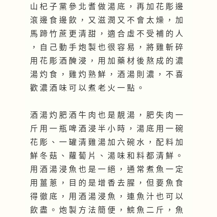
山 杞 子 黨 參 北 耆 做 湯 底 ， 再 加 花 彫 邊
滾 邊 食 邊 飲 ， 又 滋 潤 又 不 會 太 燥 ， 加
馬 蹄 竹 蔗 更 清 甜 ， 適 合 虛 不 受 補 的 人
， 自 己 動 手 炮 製 也 很 容 易 ， 將 雞 斬 碎
用 花 彫 酒 醃 浸 ， 用 加 藥 材 後 熬 成 的 濃
湯 灼 食 ， 雞 灼 熟 鮮 ， 酒 湯 則 濃 ， 不 喜
歡 濃 酒 味 可 以 煮 老 火 一 點 。
酒 湯 灼 肥 酒 牛 肉 也 是 靚 湯 ， 肥 失 肉 一
斤 用 一 瓶 啤 酒 浸 半 小 時 ， 湯 底 用 一 碗
花 彫 、 一 罐 清 雞 湯 加 六 碗 水 ， 配 料 加
鮮 冬 菇 、 蘿 蔔 片 、 湯 味 和 料 都 清 鮮 。
用 酒 湯 浸 魚 也 是 一 絕 ， 通 常 煮 魚 一 定
用 薑 蔥 ， 目 的 是 增 香 去 腥 ， 但 要 魚 食
得 徹 底 ， 用 酒 湯 浸 魚 ， 連 魚 汁 也 可 以
飲 盡 。 炮 製 方 法 簡 便 ， 鯇 魚 二 斤 ， 魚