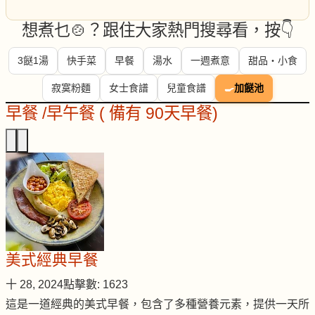
想煮乜🍲？跟住大家熱門搜尋看，按👇
3餸1湯
快手菜
早餐
湯水
一週煮意
甜品・小食
寂寞粉麵
女士食譜
兒童食譜
🍳
加餸池
早餐 /早午餐 ( 備有 90天早餐)
美式經典早餐
十 28, 2024
點擊數: 1623
這是一道經典的美式早餐，包含了多種營養元素，提供一天所