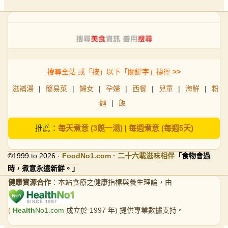
搜尋全站 或「按」以下「關鍵字」捷徑
>>
滋補湯
|
簡易菜
|
婦女
|
孕婦
|
西餐
|
兒童
|
海鮮
|
粉
麵
|
飯
推薦：
每天煮意 (3餸一湯)
|
每週煮意 (每週5天)
©1999 to 2026 ·
FoodNo1
.com · 二十六載滋味相伴
「食物會過
時，煮意永遠新鮮。」
健康資源合作
：本站食療之健康指標與養生理論，由
(
Health
No1.com
成立於 1997 年) 提供專業數據支持。