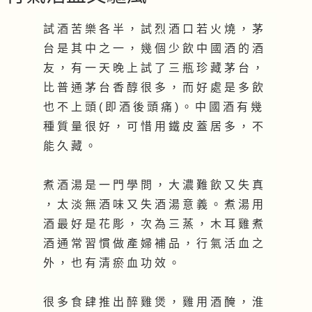
試 酒 苦 樂 各 半 ， 試 烈 酒 口 若 火 燒 ， 茅
台 是 其 中 之 一 ， 幾 個 少 飲 中 國 酒 的 酒
友 ， 有 一 天 晚 上 試 了 三 瓶 珍 藏 茅 台 ，
比 普 通 茅 台 香 醇 很 多 ， 而 好 處 是 多 飲
也 不 上 頭 ( 即 酒 後 頭 痛 ) 。 中 國 酒 有 幾
種 質 量 很 好 ， 可 惜 用 鐵 皮 蓋 居 多 ， 不
能 久 藏 。
煮 酒 湯 是 一 門 學 問 ， 大 濃 難 飲 又 失 真
， 太 淡 無 酒 味 又 失 酒 湯 意 義 。 煮 湯 用
酒 最 好 是 花 彫 ， 次 為 三 蒸 ， 木 耳 雞 煮
酒 通 常 習 慣 做 產 婦 補 品 ， 行 氣 活 血 之
外 ， 也 有 清 瘀 血 功 效 。
很 多 食 肆 推 出 醉 雞 煲 ， 雞 用 酒 醃 ， 淮