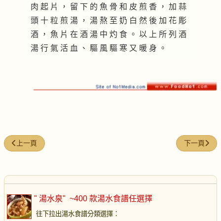
肉 起 片 ， 留 下 的 魚 骨 和 皮 煎 香 ， 加 蒜
頭 十 粒 煎 湯 ， 湯 熬 至 奶 白 然 後 加 花 彫
酒 ， 魚 片 在 酒 湯 中 灼 食 。 以 上 所 列 酒
湯 行 氣 活 血 、 驅 風 驅 寒 又 暖 身 。
上一篇文章: 大芥菜排骨湯
下一篇文章:
上一頁
下一頁
" 湯水泉"
~400 款湯水食譜任選擇
往下拉出湯水食譜分類選擇
：