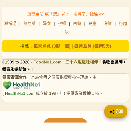
搜尋全站 或「按」以下「關鍵字」捷徑
>>
滋補湯
|
簡易菜
|
婦女
|
孕婦
|
西餐
|
兒童
|
海鮮
|
粉麵
|
飯
推薦：
每天煮意 (3餸一湯)
|
每週煮意 (每週5天)
©1999 to 2026 ·
FoodNo1
.com · 二十六載滋味相伴
「食物會過時，
煮意永遠新鮮。」
健康資源合作
：本站食療之健康指標與養生理論，由
(
Health
No1.com
成立於 1997 年) 提供專業數據支持。
📤 分享
分享
載入更多食譜