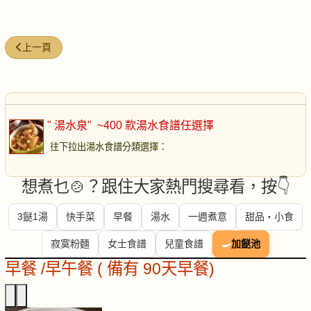
上一篇文章: 蓮藕西施骨湯
上一頁
" 湯水泉"
~400 款湯水食譜任選擇
往下拉出湯水食譜分類選擇
：
想煮乜🍲？跟住大家熱門搜尋看，按👇
3餸1湯
快手菜
早餐
湯水
一週煮意
甜品・小食
寂寞粉麵
女士食譜
兒童食譜
🍳
加餸池
早餐 /早午餐 ( 備有 90天早餐)