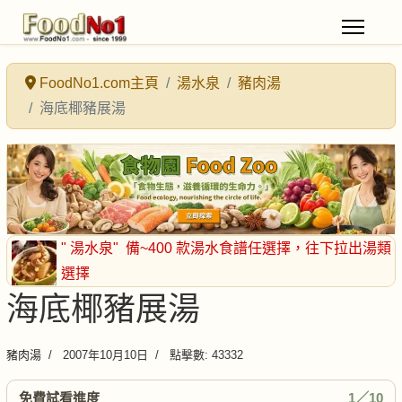
FoodNo1.com主頁
湯水泉
豬肉湯
海底椰豬展湯
" 湯水泉"
備~400 款湯水食譜任選擇
，往下拉出湯類
選擇
海底椰豬展湯
豬肉湯
2007年10月10日
點擊數: 43332
免費試看進度
1／10