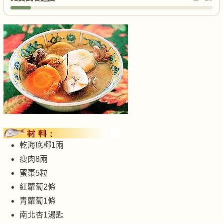
乾海底椰1兩
瘦肉8兩
蜜棗5粒
紅蘿蔔2條
青蘿蔔1條
南北杏1湯匙