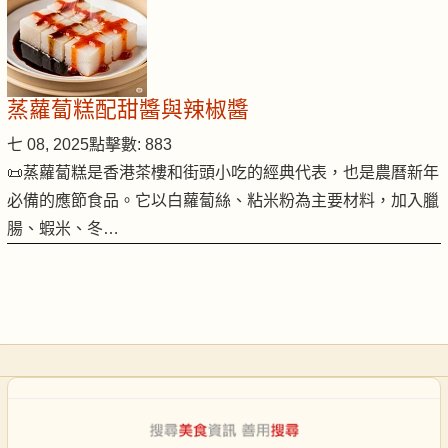
蒸蘿蔔糕配甜醬與辣椒醬
七 08, 2025
點擊數: 883
📜蒸蘿蔔糕是香港茶樓和街頭小吃的經典代表，也是農曆新年
必備的應節食品。它以白蘿蔔絲、粘米粉為主要材料，加入臘
腸、蝦米、冬…