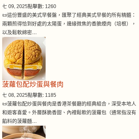
七 09, 2025
點擊數: 1260
📜這份豐盛的美式早餐盤，匯聚了經典美式早餐的所有精髓：
兩顆煎得恰到好處的太陽蛋，邊緣微焦的香脆煙肉（培根），
以及鬆軟綿密…
菠蘿包配炒蛋與餐肉
七 08, 2025
點擊數: 1185
📜菠蘿包配炒蛋與餐肉是香港茶餐廳的經典組合，深受本地人
和遊客喜愛。外層酥脆香甜、內裡鬆軟的菠蘿包（通常指沒有
餡料的菠蘿麵…