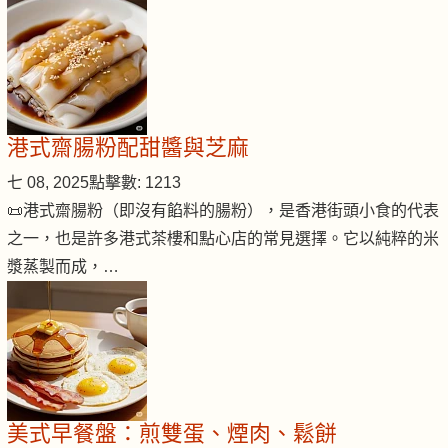
港式齋腸粉配甜醬與芝麻
七 08, 2025
點擊數: 1213
📜港式齋腸粉（即沒有餡料的腸粉），是香港街頭小食的代表
之一，也是許多港式茶樓和點心店的常見選擇。它以純粹的米
漿蒸製而成，…
美式早餐盤：煎雙蛋、煙肉、鬆餅