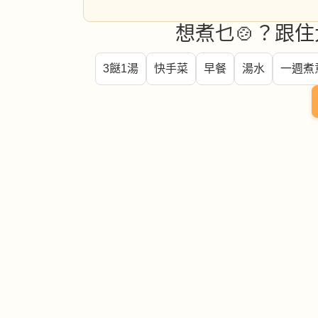
想煮乜🍲？跟住
3餸1湯
快手菜
早餐
湯水
一週煮