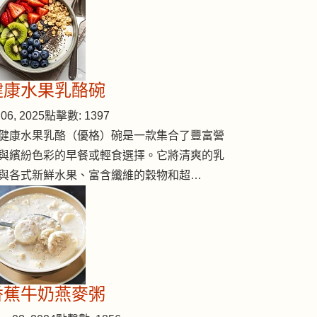
健康水果乳酪碗
06, 2025
點擊數: 1397
健康水果乳酪（優格）碗是一款集合了豐富營
與繽紛色彩的早餐或輕食選擇。它將清爽的乳
與各式新鮮水果、富含纖維的穀物和超…
香蕉牛奶燕麥粥