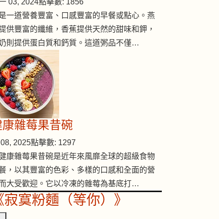
 03, 2024
點擊數: 1856
是一道營養豐富、口感豐富的早餐或點心。燕
提供豐富的纖維，香蕉提供天然的甜味和鉀，
奶則提供蛋白質和鈣質。這道粥品不僅…
健康雜莓果昔碗
08, 2025
點擊數: 1297
陳皮煲老鴨湯
健康雜莓果昔碗是近年來風靡全球的超級食物
餐，以其豐富的色彩、多樣的口感和全面的營
而大受歡迎。它以冷凍的雜莓為基底打…
《寂寞粉麵（等你）》