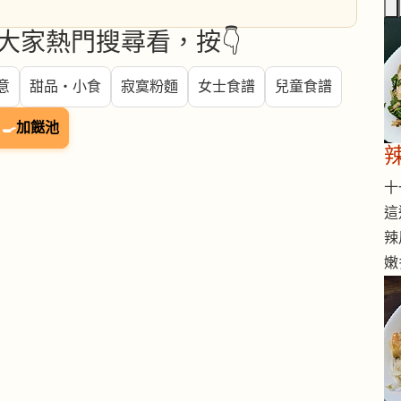
大家熱門搜尋看，按👇
意
甜品・小食
寂寞粉麵
女士食譜
兒童食譜
🍳
加餸池
十一
這
辣
嫩