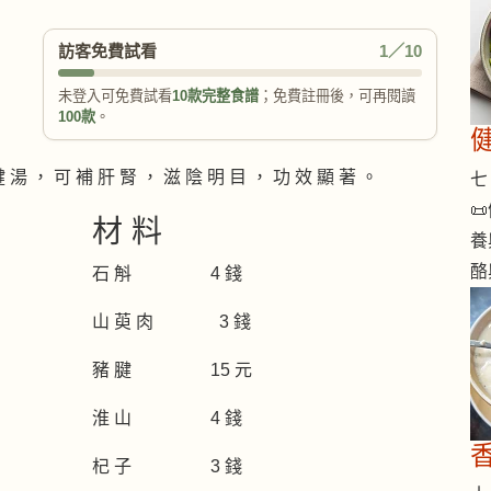
訪客免費試看
1／10
未登入可免費試看
10款完整食譜
；免費註冊後，可再閱讀
100款
。
腱 湯 ， 可 補 肝 腎 ， 滋 陰 明 目 ， 功 效 顯 著 。
七 

材 料
養
酪
石 斛 4 錢
山 萸 肉 3 錢
豬 腱 15 元
淮 山 4 錢
杞 子 3 錢