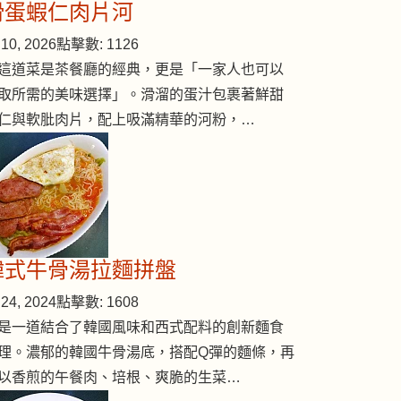
滑蛋蝦仁肉片河
10, 2026
點擊數: 1126
這道菜是茶餐廳的經典，更是「一家人也可以
取所需的美味選擇」。滑溜的蛋汁包裹著鮮甜
仁與軟肶肉片，配上吸滿精華的河粉，…
韓式牛骨湯拉麵拼盤
24, 2024
點擊數: 1608
是一道結合了韓國風味和西式配料的創新麵食
理。濃郁的韓國牛骨湯底，搭配Q彈的麵條，再
以香煎的午餐肉、培根、爽脆的生菜…