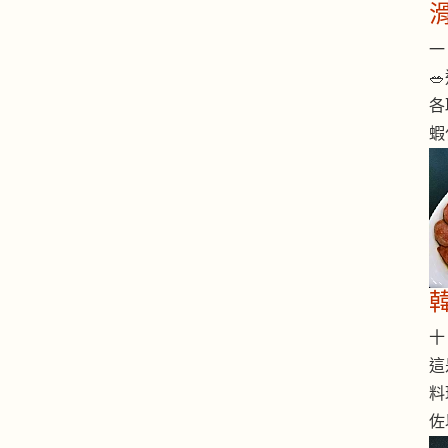
一 

各
蝦
十 
這
料
佐