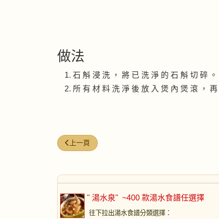
做法
石 斛 浸 洗 ， 將 已 洗 淨 的 石 斛 切 碎 。
所 有 材 料 洗 淨 後 放 入 煲 內 煲 滾 ， 再
上一篇文章: 花生木瓜湯
上一頁
" 湯水泉"
~400 款湯水食譜任選擇
往下拉出湯水食譜分類選擇
：