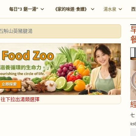
每日"3 餸一湯"
《家的味道·食譜》
湯水泉
西
石斛山萸豬腱湯
餐
，往下拉出湯類選擇
七 
📜