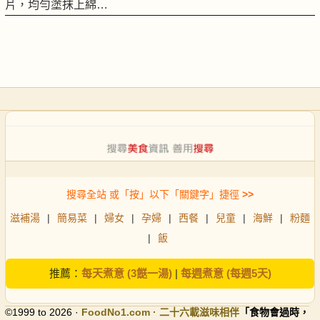
片，均勻塗抹上綿…
搜尋全站 或「按」以下「關鍵字」捷徑
>>
滋補湯
|
簡易菜
|
婦女
|
孕婦
|
西餐
|
兒童
|
海鮮
|
粉麵
|
飯
推薦：
每天煮意 (3餸一湯)
|
每週煮意 (每週5天)
©1999 to 2026 ·
FoodNo1
.com · 二十六載滋味相伴
「食物會過時，