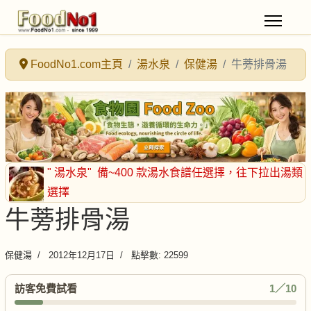
FoodNo1.com主頁
湯水泉
保健湯
牛蒡排骨湯
" 湯水泉"
備~400 款湯水食譜任選擇
，往下拉出湯類
選擇
牛蒡排骨湯
保健湯
2012年12月17日
點擊數: 22599
訪客免費試看
1／10