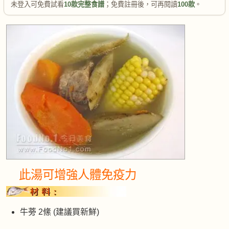
未登入可免費試看
10款完整食譜
；免費註冊後，可再閱讀
100款
。
此湯可增強人體免疫力
牛蒡 2絛 (建議買新鮮)