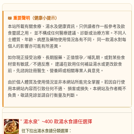
📖
重要聲明
（健康小提示）
本站所載有關食療、湯水及健康資訊，只供讀者作一般參考及飲
食靈感之用， 並不構成任何醫療建議、診斷或治療方案。不同人
士體質、年齡、病歷及藥物使用情況各有不同， 同一款湯水對每
個人的影響亦可能有所差異。
如你現正接受治療、長期服藥、正值懷孕／哺乳期，或對某些食
材曾有敏感／不適反應， 建議在飲用任何補益湯水或更改飲食
前，先諮詢註冊醫生、營養師或相關專業人員意見。
由於個人體質及使用情況並非本網站所能完全掌握，若因自行使
用本網站內容而引致任何不適、 損害或損失，本網站及作者概不
負責，敬請見諒並請自行衡量及判斷。
" 湯水泉"
~400 款湯水食譜任選擇
往下拉出湯水食譜分類選擇
：