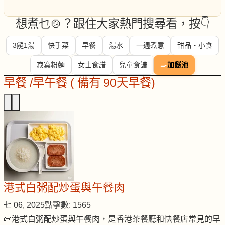
想煮乜🍲？跟住大家熱門搜尋看，按👇
3餸1湯
快手菜
早餐
湯水
一週煮意
甜品・小食
寂寞粉麵
女士食譜
兒童食譜
🍳
加餸池
早餐 /早午餐 ( 備有 90天早餐)
港式白粥配炒蛋與午餐肉
七 06, 2025
點擊數: 1565
📜港式白粥配炒蛋與午餐肉，是香港茶餐廳和快餐店常見的早