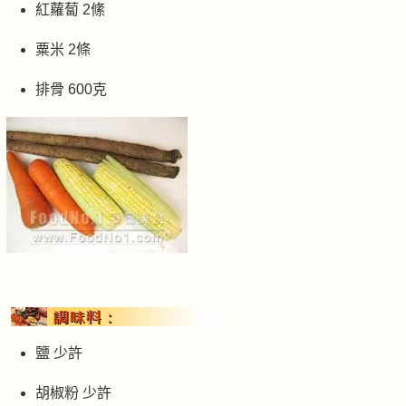
紅蘿蔔 2絛
粟米 2條
排骨 600克
鹽 少許
胡椒粉 少許