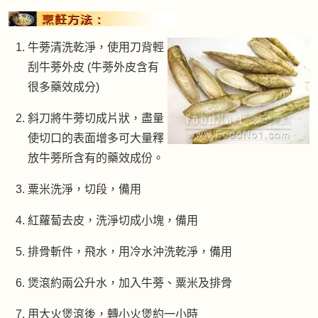
牛蒡清洗乾淨，使用刀背輕
刮牛蒡外皮 (牛蒡外皮含有
很多藥效成分)
斜刀將牛蒡切成片狀，盡量
使切口的表面增多可大量釋
放牛蒡所含有的藥效成份。
粟米洗淨，切段，備用
紅蘿蔔去皮，洗淨切成小塊，備用
排骨斬件，飛水，用冷水沖洗乾淨，備用
煲滾約兩公升水，加入牛蒡、粟米及排骨
用大火煲滾後，轉小火煲約一小時