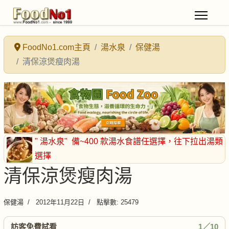
FoodNo1.com主頁
湯水泉
保健湯
清保涼煲瘦肉湯
" 湯水泉"
備~400 款湯水食譜任選擇
，往下拉出湯類
選擇
清保涼煲瘦肉湯
保健湯
2012年11月22日
點擊數: 25479
訪客免費試看
1／10