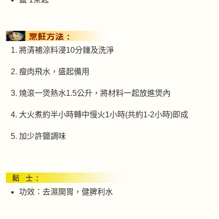
將清補涼料浸10分鐘及洗淨
瘦肉飛水，盛起備用
燒滾一煲熱水1.5公升，將材料一起放進煲內
大火煮約半小時轉中慢火1小時(共約1-2小時)即成
加少許鹽調味
功效：去濕開胃，健脾利水