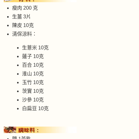
瘦肉 200 克
生薑 3片
陳皮 10克
清保涼料：
生薏米 10克
蓮子 10克
百合 10克
淮山 10克
玉竹 10克
茨實 10克
沙參 10克
白扁豆 10克
鹽 1茶匙