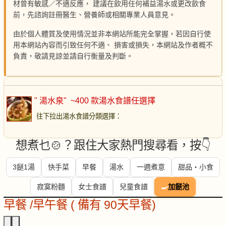
材曾有敏感／不適反應， 建議在飲用任何補益湯水或更改飲食
前，先諮詢註冊醫生、營養師或相關專業人員意見。
由於個人體質及使用情況並非本網站所能完全掌握，若因自行使
用本網站內容而引致任何不適、 損害或損失，本網站及作者概不
負責，敬請見諒並請自行衡量及判斷。
" 湯水泉"
~400 款湯水食譜任選擇
往下拉出湯水食譜分類選擇
：
想煮乜🍲？跟住大家熱門搜尋看，按👇
3餸1湯
快手菜
早餐
湯水
一週煮意
甜品・小食
寂寞粉麵
女士食譜
兒童食譜
🍳
加餸池
早餐 /早午餐 ( 備有 90天早餐)