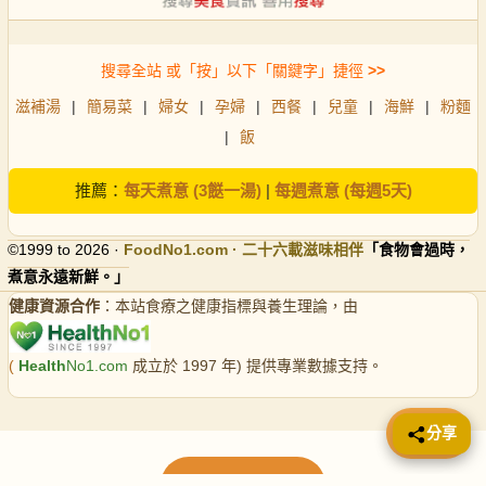
搜尋全站 或「按」以下「關鍵字」捷徑
>>
滋補湯
|
簡易菜
|
婦女
|
孕婦
|
西餐
|
兒童
|
海鮮
|
粉麵
|
飯
推薦：
每天煮意 (3餸一湯)
|
每週煮意 (每週5天)
©1999 to 2026 ·
FoodNo1
.com · 二十六載滋味相伴
「食物會過時，
煮意永遠新鮮。」
健康資源合作
：本站食療之健康指標與養生理論，由
(
Health
No1.com
成立於 1997 年) 提供專業數據支持。
📤 分享
分享
載入更多食譜