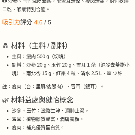
📜 沙參、玉竹滋陰潤燥，配雪耳清潤、瘦肉清甜，對付秋燥
口乾、喉癢特別合適。
吸引力
評分
4.6
/ 5
🧂 材料（主料 / 副料）
主料：瘦肉 500 g（切塊）
副料：沙參 20 g、玉竹 20 g、雪耳 1 朵（泡發去蒂撕小
塊）、南北杏 15 g、紅棗 4 粒、清水 2.5 L、鹽 少許
註：瘦肉（台：里肌/後腿肉）、雪耳（銀耳）。
🌿 材料益處與健怡概念
沙參 + 玉竹：滋陰生津、潤肺止渴。
雪耳：植物膠質豐富，潤膚養顏。
瘦肉：補充優質蛋白質。