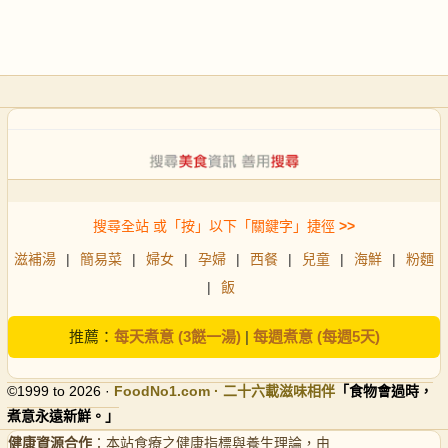
搜尋全站 或「按」以下「關鍵字」捷徑
>>
滋補湯
|
簡易菜
|
婦女
|
孕婦
|
西餐
|
兒童
|
海鮮
|
粉麵
|
飯
推薦：
每天煮意 (3餸一湯)
|
每週煮意 (每週5天)
©1999 to 2026 ·
FoodNo1
.com · 二十六載滋味相伴
「食物會過時，
煮意永遠新鮮。」
健康資源合作
：本站食療之健康指標與養生理論，由