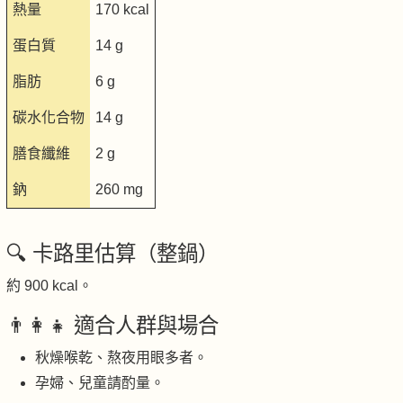
熱量
170 kcal
蛋白質
14 g
脂肪
6 g
碳水化合物
14 g
膳食纖維
2 g
鈉
260 mg
🔍 卡路里估算（整鍋）
約 900 kcal。
👨‍👩‍👧 適合人群與場合
秋燥喉乾、熬夜用眼多者。
孕婦、兒童請酌量。