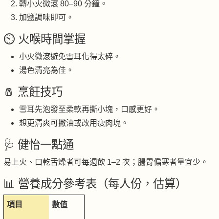
轉小火微滾 80–90 分鐘。
加鹽調味即可。
⏲️ 火喉時間掌握
小火微滾避免雪耳化得太碎。
湯色清亮為佳。
🧂 烹飪技巧
雪耳先泡發至柔軟再撕小塊，口感更好。
想更清爽可撇油或改用瘦肉塊。
🩺 健怡一點通
易上火、口乾舌燥者可每週飲 1–2 次；腸胃偏寒者量宜少。
📊 營養成分參考表（每人份，估算）
項目
數值