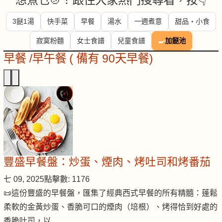
想煮乜🍲？跟住大家熱門搜尋看，按👇
3餸1湯
快手菜
早餐
湯水
一週煮意
甜品・小食
寂寞粉麵
女士食譜
兒童食譜
🍳
加餸池
早餐 /早午餐 ( 備有 90天早餐)
豐盛早餐盤：炒蛋、煙肉、烤吐司和烤番茄
七 09, 2025
點擊數: 1176
📜這份豐盛的早餐盤，匯集了經典西式早餐的所有精髓：蓬鬆
柔軟的金黃炒蛋、香脆可口的煙肉（培根）、烤得恰到好處的
香脆吐司，以…