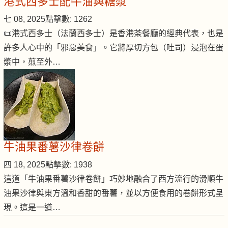
港式西多士配牛油與糖漿
七 08, 2025
點擊數: 1262
📜港式西多士（法蘭西多士）是香港茶餐廳的經典代表，也是
許多人心中的「邪惡美食」。它將厚切方包（吐司）浸泡在蛋
漿中，煎至外…
牛油果番薯沙律卷餅
四 18, 2025
點擊數: 1938
這道「牛油果番薯沙律卷餅」巧妙地融合了西方流行的滑順牛
油果沙律與東方溫和香甜的番薯，並以方便食用的卷餅形式呈
現。這是一道…