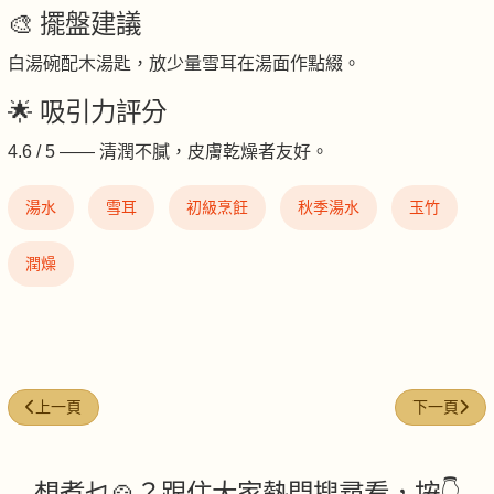
🎨 擺盤建議
白湯碗配木湯匙，放少量雪耳在湯面作點綴。
🌟 吸引力評分
4.6 / 5 —— 清潤不膩，皮膚乾燥者友好。
湯水
雪耳
初級烹飪
秋季湯水
玉竹
潤燥
上一篇文章: 雪梨川貝南北杏燉雞
下一篇文章
上一頁
下一頁