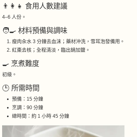
👨‍👩‍👧 食用人數建議
4–6 人份。
🧑‍🍳 材料預備與調味
瘦肉汆水 3 分鐘去血沫；藥材沖洗，雪耳泡發備用。
紅棗去核；全程清淡，臨出鍋加鹽。
🍳 烹煮難度
初級。
🕒 所需時間
預備：15 分鐘
烹調：90 分鐘
總時間：約 1 小時 45 分鐘