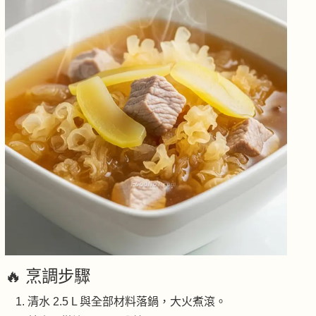
🔥 烹調步驟
清水 2.5 L 與全部材料落鍋，大火煮滾。