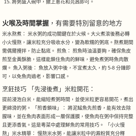
將粥盛入碗中，撒上蔥花和芫茜即可。
火喉及時間掌握
，有需要特別留意的地方
米水熬煮： 米水粥的成功關鍵在於火候。大火煮滾後務必轉
小火慢熬，讓米粒充分吸收水分，變為軟糯的粥底。熬煮期間
需偶爾攪拌，防止黏底。 煎魚： 煎魚時油溫要夠，確保魚皮
煎至金黃酥脆，這樣能鎖住魚肉的鮮味，避免煮粥時魚肉散
爛。 魚入粥後： 魚放入粥中後，不宜煮太久，約 5-8 分鐘即
可，以免魚肉過老，影響口感。
烹飪技巧 「先浸後煮」米粒開花：
提前浸泡白米，能縮短煮粥時間，並使米粒更容易開花，煮出
更綿滑的粥。 「煎香鎖味」： 將泥鯭魚先煎香，能有效去除
腥味，並在魚肉表面形成一層保護膜，使魚肉在粥中保持完整
且更添香氣。這是粵菜中處理鮮魚的常用技巧。 「小火慢
熬」米水精華： 慢熬米水粥，能讓米粒中的澱粉質充分釋