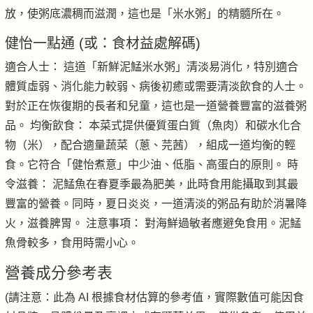
放，使粥底濃稠而滋潤，這也是「米水粥」的精髓所在。
健怡一點通 (或：食材益處解碼)
適合人士： 這道「新鮮泥鯭米水粥」清淡易消化，特別適合
體質虛弱、消化能力較弱、病後初癒或需要清淡飲食的人士。
對於正在恢復期的長者和兒童，這也是一道營養豐富的滋養粥
品。 均衡飲食： 本菜式提供優質蛋白質（魚肉）和碳水化合
物（米），配合適量蔬菜（蔥、芫茜），組成一道均衡的輕
食。它符合「健怡煮意」中少油、低脂、高蛋白的原則。 時
令滋養： 泥鯭魚在春夏季最為肥美，此時食用能攝取到其最
豐富的營養。同時，夏日炎炎，一道清淡的粥品有助於消暑降
火，滋養脾胃。 注意事項： 對海鮮過敏者應避免食用。泥鯭
魚骨較多，食用時需小心。
營養成分參考表
(請注意：此為 AI 根據食材估算的參考值，實際數值可能因食