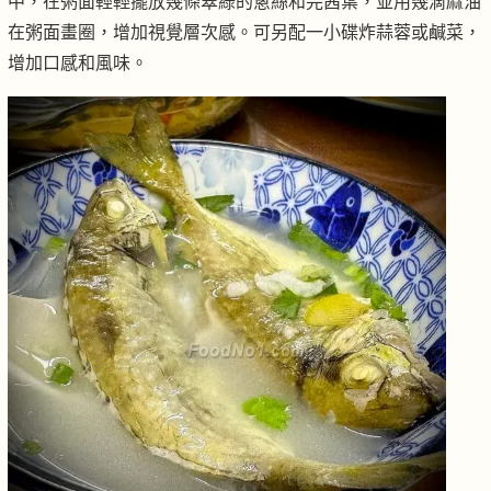
中，在粥面輕輕擺放幾條翠綠的蔥絲和芫茜葉，並用幾滴麻油
在粥面畫圈，增加視覺層次感。可另配一小碟炸蒜蓉或鹹菜，
增加口感和風味。