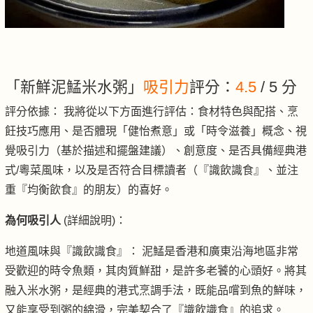
「新鮮泥鯭米水粥」
吸引力
評分：
4.5
/ 5 分
評分依據： 我將從以下方面進行評估：食材特色與配搭、烹
飪技巧應用、是否體現「健怡煮意」或「時令滋養」概念、視
覺吸引力（基於描述和擺盤建議）、創意度、是否具備經典港
式/粵菜風味，以及是否符合目標讀者（『識飲識食』、並注
重『均衡飲食』的朋友）的喜好。
為何吸引人
(詳細說明)：
地道風味與『識飲識食』： 泥鯭是香港和廣東沿海地區非常
受歡迎的時令魚類，其肉質鮮甜，是許多老饕的心頭好。將其
融入米水粥，是經典的港式烹調手法，既能品嚐到魚的鮮味，
又能享受到粥的綿滑，完美契合了『識飲識食』的追求。