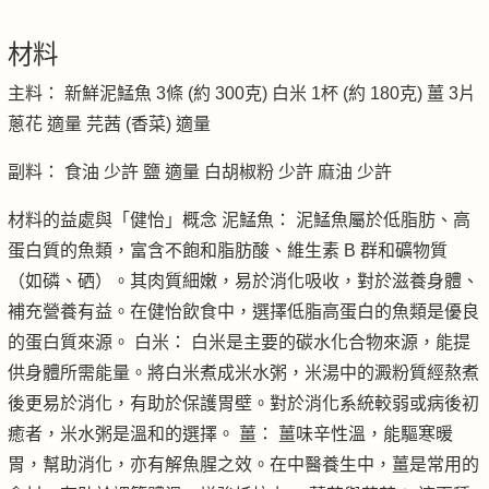
材料
主料： 新鮮泥鯭魚 3條 (約 300克) 白米 1杯 (約 180克) 薑 3片
蔥花 適量 芫茜 (香菜) 適量
副料： 食油 少許 鹽 適量 白胡椒粉 少許 麻油 少許
材料的益處與「健怡」概念 泥鯭魚： 泥鯭魚屬於低脂肪、高
蛋白質的魚類，富含不飽和脂肪酸、維生素 B 群和礦物質
（如磷、硒）。其肉質細嫩，易於消化吸收，對於滋養身體、
補充營養有益。在健怡飲食中，選擇低脂高蛋白的魚類是優良
的蛋白質來源。 白米： 白米是主要的碳水化合物來源，能提
供身體所需能量。將白米煮成米水粥，米湯中的澱粉質經熬煮
後更易於消化，有助於保護胃壁。對於消化系統較弱或病後初
癒者，米水粥是溫和的選擇。 薑： 薑味辛性溫，能驅寒暖
胃，幫助消化，亦有解魚腥之效。在中醫養生中，薑是常用的