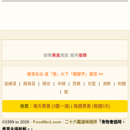
搜尋全站 或「按」以下「關鍵字」捷徑
>>
滋補湯
|
簡易菜
|
婦女
|
孕婦
|
西餐
|
兒童
|
海鮮
|
粉麵
|
飯
推薦：
每天煮意 (3餸一湯)
|
每週煮意 (每週5天)
©1999 to 2026 ·
FoodNo1
.com · 二十六載滋味相伴
「食物會過時，
煮意永遠新鮮。」