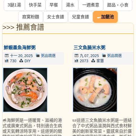
3餸1湯
快手菜
早餐
湯水
一週煮意
甜品・小食
寂寞粉麵
女士食譜
兒童食譜
🍳
加餸池
>>> 推薦食譜
鮮蝦墨魚海鮮粥
三文魚腩米水粥
十一 20, 2025
粥品精選
九 07, 2025
粥品精選
730
DIY
2073
家慧
🥣海鮮粥是一道暖胃、滋補的港
📜這道三文魚腩米水粥是一道結
式或廣東式粥品，特別適合生病
合了中式粥品溫潤與西式食材鮮
或天氣轉涼時享用。這道粥的關
美的創新家常菜。靈感來自於廣