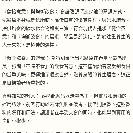
『健怡煮意』與均衡飲食： 食譜強調清淡少油的烹調方式，
泥鯭魚本身就是低脂肪、高蛋白質的優質食材。與米水結合，
提供均衡的碳水化合物和蛋白質，符合現代人追求『健怡煮
意』和『均衡飲食』的需求。粥品易於消化，對於注重養生的
人士來說，是極佳的選擇。
『時令滋養』的體現： 食譜明確指出泥鯭魚在春夏季最為肥
美，強調「不時不食」的飲食智慧。這不僅讓讀者感受到食材
的當季美味，更傳達了順應自然、滋養身體的養生理念，這正
是目標讀者所重視的。
香料知識的融入： 雖然此粥品以清淡為主，但薑片和麻油的
運用巧妙，前者有助於去除魚腥並暖胃，後者則提香。這些香
料的選擇和用法，讓讀者在享受美食的同時，也能學到實用的
烹飪小撇步。