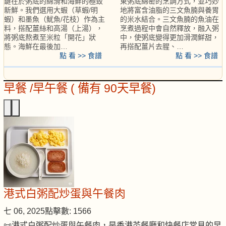
鍵在於粥底的綿滑和海鮮的極致
東粥底綿密的烹調方式，並巧妙
新鮮。我們選用大蝦（草蝦/明
地將富含油脂的三文魚腩與養胃
蝦）和墨魚（魷魚/花枝）作為主
的米水結合。三文魚腩的魚油在
料，搭配薑絲和高湯（上湯），
烹煮過程中會自然釋放，融入粥
將粥底熬煮至米粒「開花」狀
中，使粥底變得更加滑潤鮮甜，
態。海鮮在最後加…
再搭配薑片去腥、…
點 看 >> 食譜
點 看 >> 食譜
早餐 /早午餐 ( 備有 90天早餐)
港式白粥配炒蛋與午餐肉
七 06, 2025
點擊數: 1566
📜港式白粥配炒蛋與午餐肉，是香港茶餐廳和快餐店常見的早