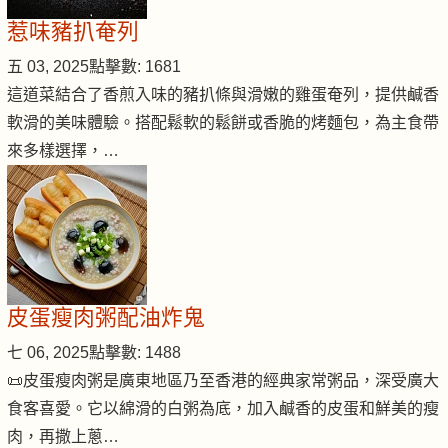
惹味豬扒奄列
五 03, 2025
點擊數: 1681
這道菜結合了香煎入味的豬扒條與滑嫩的雞蛋奄列，提供鹹香
軟滑的美味體驗。搭配鬆軟的鬆餅或香脆的烤麵包，為主食帶
來多樣選擇，…
皮蛋瘦肉粥配油炸鬼
七 06, 2025
點擊數: 1488
📜皮蛋瘦肉粥是廣東地區乃至香港的經典家常粥品，深受廣大
食客喜愛。它以綿滑的白粥為底，加入鹹香的皮蛋和鮮美的瘦
肉，再撒上蔥…