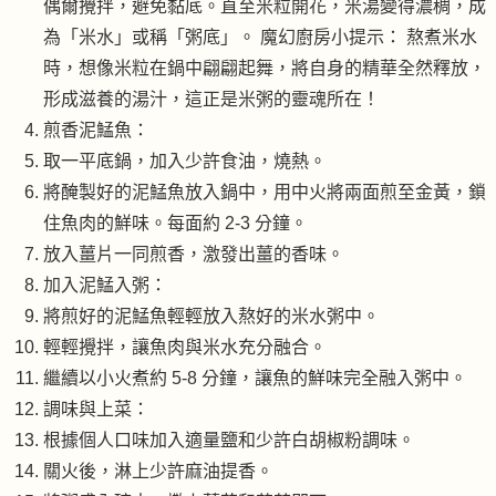
偶爾攪拌，避免黏底。直至米粒開花，米湯變得濃稠，成
為「米水」或稱「粥底」。 魔幻廚房小提示： 熬煮米水
時，想像米粒在鍋中翩翩起舞，將自身的精華全然釋放，
形成滋養的湯汁，這正是米粥的靈魂所在！
煎香泥鯭魚：
取一平底鍋，加入少許食油，燒熱。
將醃製好的泥鯭魚放入鍋中，用中火將兩面煎至金黃，鎖
住魚肉的鮮味。每面約 2-3 分鐘。
放入薑片一同煎香，激發出薑的香味。
加入泥鯭入粥：
將煎好的泥鯭魚輕輕放入熬好的米水粥中。
輕輕攪拌，讓魚肉與米水充分融合。
繼續以小火煮約 5-8 分鐘，讓魚的鮮味完全融入粥中。
調味與上菜：
根據個人口味加入適量鹽和少許白胡椒粉調味。
關火後，淋上少許麻油提香。