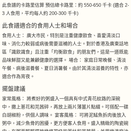
此食譜的卡路里估算 預估總卡路里：約 550-650 千卡 (適合 2-
3 人食用，平均每人約 200-300 千卡)
此食譜適合的食用人士和場合
食用人士： 廣大市民，特別是注重健康飲食、喜愛清淡口
味、消化力較弱或病後需要滋補的人士。對於香港及廣東話地
區「識飲識食」且注重「均衡飲食」的朋友們，這是一道既能
品味鮮甜又能兼顧健康的選擇。 場合： 家庭日常晚餐、清淡
午餐、病後滋養餐、夏日消暑餐。由於其清淡滋養的特性，亦
適合作為宵夜。
擺盤建議
家常風格： 將煮好的粥盛入一個具有中式青花紋路的深碗
中，撒上蔥花和芫茜碎，再放上兩片薄薑片點綴。可搭配一碟
白胡椒粉，供個人調味。 宴客風格： 可將泥鯭魚拆肉後放入
粥中，減少魚骨的困擾，更方便客人食用。盛入精緻的陶瓷碗