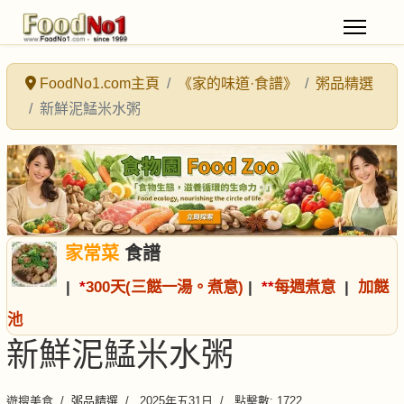
FoodNo1.com主頁
《家的味道·食譜》
粥品精選
新鮮泥鯭米水粥
家常菜
食譜
|
*
300天(三餸一湯。煮意)
|
*
*
每週煮意
|
加餸
池
新鮮泥鯭米水粥
遊搜美食
粥品精選
2025年五31日
點擊數: 1722