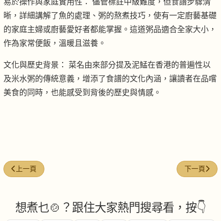
易於操作與家庭實用性： 儘管標註中級難度，但食譜步驟清
晰，詳細講解了魚的處理、粥的熬煮技巧，使有一定廚藝基礎
的家庭主婦或廚藝愛好者都能掌握。這道粥品適合全家大小，
作為家常便飯，溫暖且滋養。
文化與歷史背景： 菜名由來部分提及泥鯭在香港的普遍性以
及米水粥的傳統意義，增添了食譜的文化內涵，讓讀者在品嚐
美食的同時，也能感受到背後的歷史與情感。
上一篇文章: 椰菜花鹹豬骨粥
下一篇文章
上一頁
下一頁
想煮乜🍲？跟住大家熱門搜尋看，按👇