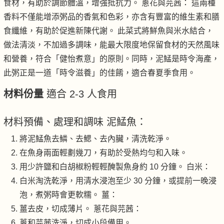
食材，有助於調節體溫，增強抵抗力。 蔥花與芫茜： 這兩種
香料不僅能增添粥品的香氣和色彩，亦含有豐富的維生素和膳
食纖維，有助於促進新陳代謝。 此菜式將鮮魚與米水結合，
做法清淡，不加過多調味，能最大限度地保留食材的天然風味
和營養，符合「健怡煮意」的原則。同時，泥鯭是時令海產，
此粥正是一道「時令滋養」的佳餚，適合春夏季食用。
材料份量
適合 2-3 人食用
材料預備、處理和調味 泥鯭魚：
將泥鯭魚去鱗、去鰓、去內臟，清洗乾淨。
在魚身兩面輕劃幾刀，有助於受熱均勻和入味。
用少許鹽和白胡椒粉輕輕醃製魚身約 10 分鐘。 白米：
白米淘洗乾淨，用清水浸泡至少 30 分鐘，或提前一晚浸
泡，煮粥時會更軟糯。 薑：
薑去皮，切成薄片。 蔥花與芫茜：
蔥和芫茜洗淨，切成小段備用。