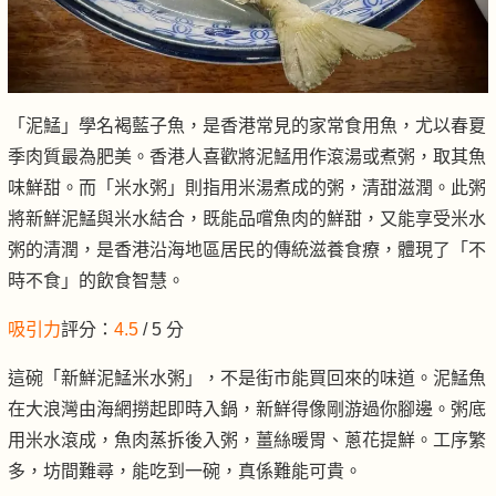
「泥鯭」學名褐藍子魚，是香港常見的家常食用魚，尤以春夏
季肉質最為肥美。香港人喜歡將泥鯭用作滾湯或煮粥，取其魚
味鮮甜。而「米水粥」則指用米湯煮成的粥，清甜滋潤。此粥
將新鮮泥鯭與米水結合，既能品嚐魚肉的鮮甜，又能享受米水
粥的清潤，是香港沿海地區居民的傳統滋養食療，體現了「不
時不食」的飲食智慧。
吸引力
評分：
4.5
/ 5 分
這碗「新鮮泥鯭米水粥」，不是街市能買回來的味道。泥鯭魚
在大浪灣由海網撈起即時入鍋，新鮮得像剛游過你腳邊。粥底
用米水滾成，魚肉蒸拆後入粥，薑絲暖胃、蔥花提鮮。工序繁
多，坊間難尋，能吃到一碗，真係難能可貴。