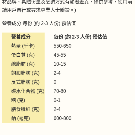
材品牌、具體份量及烹調方式有顯著差異，僅供參考，使用前
請用戶自行或尋求專業人士驗證。)
營養成分 每份 (約 2-3 人份) 預估值
營養成分
每份 (約 2-3 人份) 預估值
熱量 (千卡)
550-650
蛋白質 (克)
45-55
總脂肪 (克)
10-15
飽和脂肪 (克)
2-4
反式脂肪 (克)
0
碳水化合物 (克)
70-80
糖 (克)
0-1
膳食纖維 (克)
2-4
鈉 (毫克)
600-800