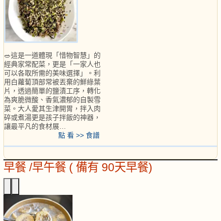
🥗這是一道體現「惜物智慧」的
經典家常配菜，更是「一家人也
可以各取所需的美味選擇」。利
用白蘿蔔頂部常被丟棄的鮮綠葉
片，透過簡單的鹽漬工序，轉化
為爽脆微酸、香氣濃郁的自製雪
菜。大人愛其生津開胃，拌入肉
碎或煮湯更是孩子拌飯的神器，
讓最平凡的食材展…
點 看 >> 食譜
早餐 /早午餐 ( 備有 90天早餐)