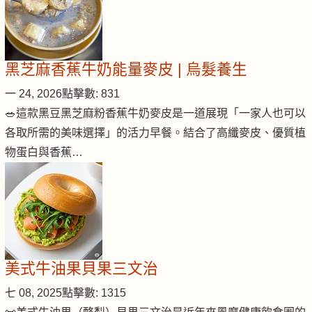
黑芝麻香蕉牛奶能量麥皮 | 烏髮養生
一 24, 2026
點擊數: 831
🥗這款黑豆黑芝麻粉香蕉牛奶麥皮是一道展現「一家人也可以
各取所需的美味選擇」的活力早餐。結合了高纖麥皮、優質植
物蛋白與香蕉…
美式牛油果貝果三文治
七 08, 2025
點擊數: 1315