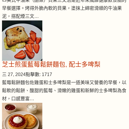
📜美式牛油果（酪梨）貝果三文治是近年來風靡健康飲食圈的
早餐選擇。烤得外脆內軟的貝果，塗抹上綿密滑順的牛油果
泥，搭配煙三文…
芝士煎蛋藍莓鬆餅麵包, 配士多啤梨
三 27, 2024
點擊數: 1717
藍莓鬆餅麵包佐雞蛋和士多啤梨是一道美味又營養的早餐，以
鬆軟的鬆餅、酸甜的藍莓、滑嫩的雞蛋和新鮮的士多啤梨為食
材，口感豐富…