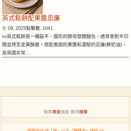
英式鬆餅配果醬忌廉
七 09, 2025
點擊數: 1041
📜英式鬆餅是一種扁平、圓形的酵母發酵麵包，通常會對半切
開並烤至金黃酥脆。搭配香甜的果醬和濃郁的忌廉(鮮奶油)，
是英國非常…
搜尋全站 或「按」以下「關鍵字」捷徑
>>