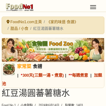
FoodNo1.com主頁
《家的味道·食譜》
甜品 / 小食
紅豆湯圓蕃薯糖水
家常菜
食譜
|
*
300天(三餸一湯。煮意)
|
*
*
每週煮意
|
加餸
池
紅豆湯圓蕃薯糖水
Food No.1
小食甜點
2024年6月14日
點擊數: 1403