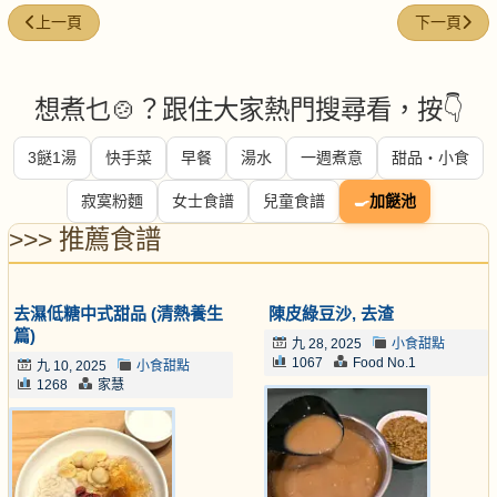
上一篇文章: 雪糕涼粉 / 冰淇淋黑涼粉
下一篇文章
上一頁
下一頁
想煮乜🍲？跟住大家熱門搜尋看，按👇
3餸1湯
快手菜
早餐
湯水
一週煮意
甜品・小食
寂寞粉麵
女士食譜
兒童食譜
🍳
加餸池
>>> 推薦食譜
去濕低糖中式甜品 (清熱養生
陳皮綠豆沙, 去渣
篇)
九 28, 2025
小食甜點
1067
Food No.1
九 10, 2025
小食甜點
1268
家慧