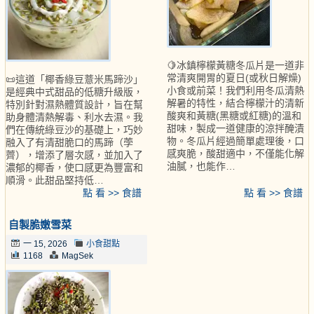
🍋冰鎮檸檬黃糖冬瓜片是一道非
常清爽開胃的夏日(或秋日解燥)
📜這道「椰香綠豆薏米馬蹄沙」
小食或前菜！我們利用冬瓜清熱
是經典中式甜品的低糖升級版，
解暑的特性，結合檸檬汁的清新
特別針對濕熱體質設計，旨在幫
酸爽和黃糖(黑糖或紅糖)的溫和
助身體清熱解毒、利水去濕。我
甜味，製成一道健康的涼拌醃漬
們在傳統綠豆沙的基礎上，巧妙
物。冬瓜片經過簡單處理後，口
融入了有清甜脆口的馬蹄（荸
感爽脆，酸甜適中，不僅能化解
薺），增添了層次感，並加入了
油膩，也能作…
濃郁的椰香，使口感更為豐富和
順滑。此甜品堅持低…
點 看 >> 食譜
點 看 >> 食譜
自製脆嫩雪菜
一 15, 2026
小食甜點
1168
MagSek