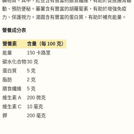
礦物質。其中，紅豆含有豐富的膳食纖維，有助於促進腸胃蠕
動、預防便秘。蕃薯含有豐富的胡蘿蔔素，有助於增強免疫
力、保護視力。湯圓含有豐富的蛋白質，有助於補充能量。
營養成分表
營養素
含量（每 100 克）
能量
150 卡路里
碳水化合物
30 克
蛋白質
5 克
脂肪
2 克
膳食纖維
5 克
維生素 A
200 微克
維生素 C
10 毫克
鉀
200 毫克