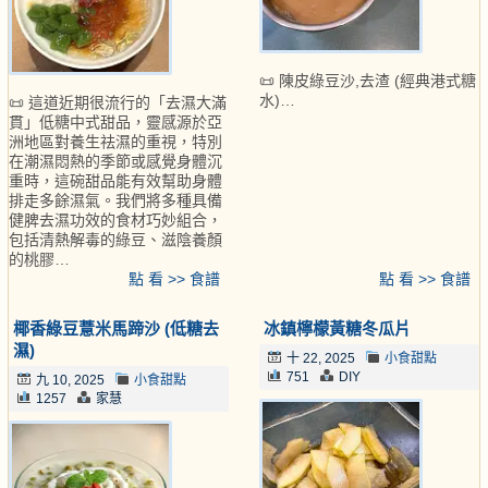
📜 陳皮綠豆沙,去渣 (經典港式糖
水)…
📜 這道近期很流行的「去濕大滿
貫」低糖中式甜品，靈感源於亞
洲地區對養生祛濕的重視，特別
在潮濕悶熱的季節或感覺身體沉
重時，這碗甜品能有效幫助身體
排走多餘濕氣。我們將多種具備
健脾去濕功效的食材巧妙組合，
包括清熱解毒的綠豆、滋陰養顏
的桃膠…
點 看 >> 食譜
點 看 >> 食譜
椰香綠豆薏米馬蹄沙 (低糖去
冰鎮檸檬黃糖冬瓜片
濕)
十 22, 2025
小食甜點
751
DIY
九 10, 2025
小食甜點
1257
家慧