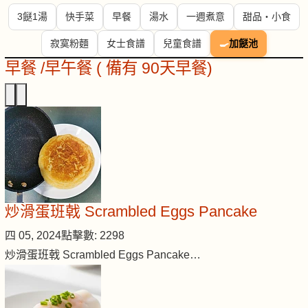
3餸1湯
快手菜
早餐
湯水
一週煮意
甜品・小食
寂寞粉麵
女士食譜
兒童食譜
🍳
加餸池
早餐 /早午餐 ( 備有 90天早餐)
炒滑蛋班戟 Scrambled Eggs Pancake
四 05, 2024
點擊數: 2298
炒滑蛋班戟 Scrambled Eggs Pancake…