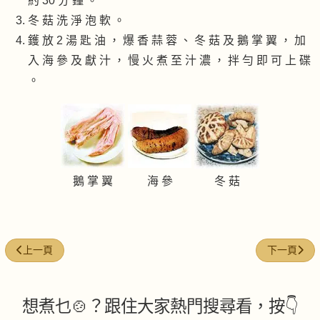
約 30 分 鐘 。
冬 菇 洗 淨 泡 軟 。
鑊 放 2 湯 匙 油 ， 爆 香 蒜 蓉 、 冬 菇 及 鵝 掌 翼 ， 加
入 海 參 及 獻 汁 ， 慢 火 煮 至 汁 濃 ， 拌 勻 即 可 上 碟
。
鵝 掌 翼
海 參
冬 菇
上一篇文章: 梅子薑芽炒鱔球
下一篇文章:
上一頁
下一頁
想煮乜🍲？跟住大家熱門搜尋看，按👇