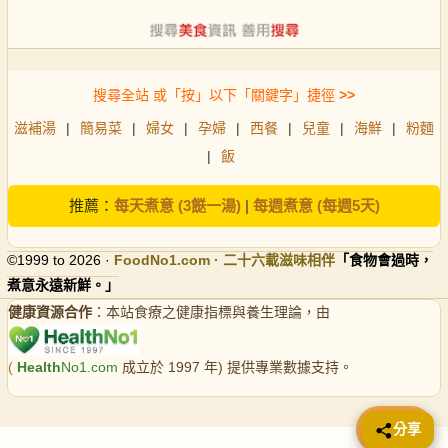
搜尋全站 或「按」以下「關鍵字」捷徑
>>
滋補湯
|
簡易菜
|
婦女
|
孕婦
|
西餐
|
兒童
|
海鮮
|
粉麵
|
飯
推薦：
每天煮意 (3餸一湯)
|
每週煮意 (每週5天)
©1999 to 2026 ·
FoodNo1
.com · 二十六載滋味相伴
「食物會過時，
煮意永遠新鮮。」
健康資源合作
：本站食療之健康指標與養生理論，由
(
Health
No1.com
成立於 1997 年) 提供專業數據支持。
📤 分享
分享