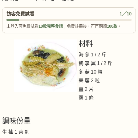
訪客免費試看
1／10
未登入可免費試看
10款完整食譜
；免費註冊後，可再閱讀
100款
。
材料
海 參 1 / 2 斤
鵝 掌 翼 1 / 2 斤
冬 菇 10 粒
蒜 蓉 2 粒
薑 2 片
蔥 1 條
調味份量
生 抽 1 茶 匙