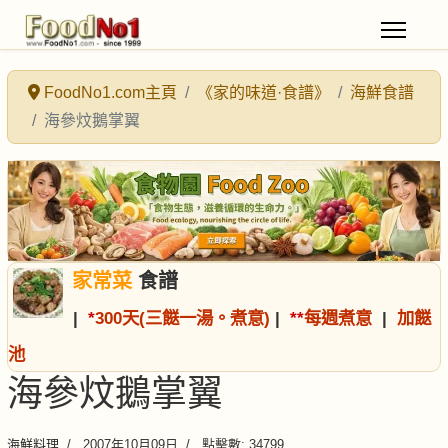
FoodNo1.com主頁
《家的味道·食譜》
海鮮食譜
海參炆鵝掌翼
家常菜
食譜
|
*
300天(三餸一湯。煮意)
|
*
*
每週煮意
|
加餸
池
海參炆鵝掌翼
海鮮料理
2007年10月09日
點擊數: 34799