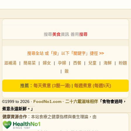
搜尋全站 或「按」以下「關鍵字」捷徑
>>
滋補湯
|
簡易菜
|
婦女
|
孕婦
|
西餐
|
兒童
|
海鮮
|
粉麵
|
飯
推薦：
每天煮意 (3餸一湯)
|
每週煮意 (每週5天)
©1999 to 2026 ·
FoodNo1
.com · 二十六載滋味相伴
「食物會過時，
煮意永遠新鮮。」
健康資源合作
：本站食療之健康指標與養生理論，由