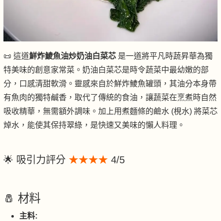
📜 這道
鮮炸鯪魚油炒奶油白菜芯
是一道將平凡時蔬昇華為獨
特美味的創意家常菜。奶油白菜芯是時令蔬菜中最幼嫩的部
分，口感清甜軟滑。靈感來自於鮮炸鯪魚罐頭，其油分本身帶
有魚肉的獨特鹹香，取代了傳統的食油，讓蔬菜在烹煮時自然
吸收精華，無需額外調味。加上用煮麵條的鹼水 (梘水) 將菜芯
焯水，能使其保持翠綠，是快速又美味的懶人料理。
🌟 吸引力評分
★★★★
4/5
🧂 材料
主料: