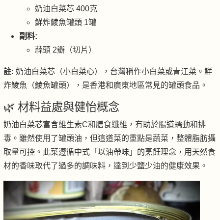
奶油白菜芯 400克
鮮炸鯪魚罐頭 1罐
副料:
蒜頭 2瓣（切片）
註:
奶油白菜芯（小白菜心），台灣稱作小白菜或青江菜。鮮
炸鯪魚（鯪魚罐頭），是香港和廣東地區常見的罐頭食品。
🌿 材料益處與健怡概念
奶油白菜芯富含維生素C和膳食纖維，有助於腸道蠕動和排
毒。雖然使用了罐頭油，但這道菜的重點是蔬菜，整體脂肪攝
取量可控。此菜遵循中式「以油帶味」的烹飪理念，用天然食
材的香味取代了過多的調味料，達到少鹽少油的健康效果。