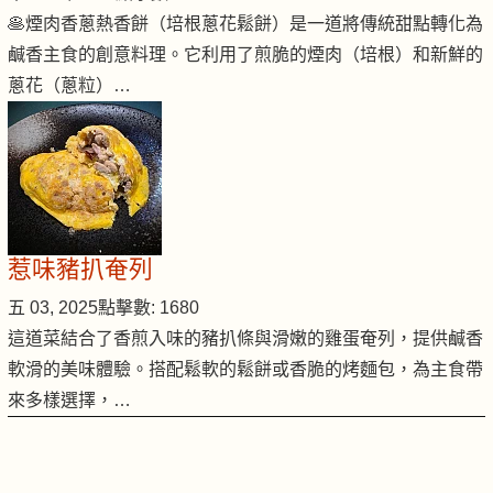
🥞煙肉香蔥熱香餅（培根蔥花鬆餅）是一道將傳統甜點轉化為
鹹香主食的創意料理。它利用了煎脆的煙肉（培根）和新鮮的
蔥花（蔥粒）…
惹味豬扒奄列
五 03, 2025
點擊數: 1680
這道菜結合了香煎入味的豬扒條與滑嫩的雞蛋奄列，提供鹹香
軟滑的美味體驗。搭配鬆軟的鬆餅或香脆的烤麵包，為主食帶
來多樣選擇，…