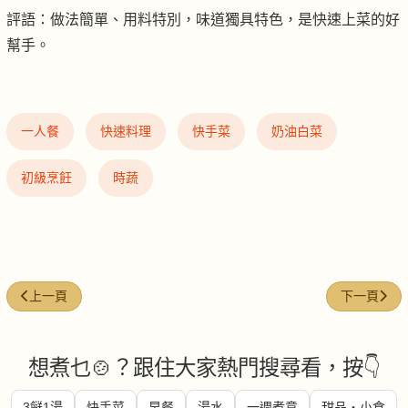
評語：做法簡單、用料特別，味道獨具特色，是快速上菜的好
幫手。
一人餐
快速料理
快手菜
奶油白菜
初級烹飪
時蔬
上一篇文章: 椒絲腐乳通菜
下一篇文章:
上一頁
下一頁
想煮乜🍲？跟住大家熱門搜尋看，按👇
3餸1湯
快手菜
早餐
湯水
一週煮意
甜品・小食