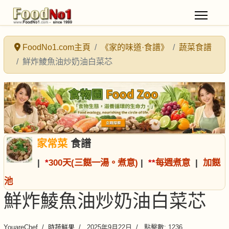
FoodNo1.com主頁
《家的味道·食譜》
蔬菜食譜
鮮炸鯪魚油炒奶油白菜芯
家常菜
食譜
|
*
300天(三餸一湯。煮意)
|
*
*
每週煮意
|
加餸
池
鮮炸鯪魚油炒奶油白菜芯
YouareChef
時蔬鮮果
2025年9月22日
點擊數: 1236