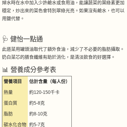
焯水時在水中加入少許鹼水或食用油，能讓蔬菜的葉綠素更加
穩定，炒出來的菜色會特別翠綠光亮。如果沒有鹼水，也可以
用鹽代替。
🩺 健怡一點通
此道菜用罐頭油取代了額外食油，減少了不必要的脂肪攝取。
奶白菜芯的膳食纖維有助於消化，是清淡飲食的好選擇。
📊 營養成分參考表
營養項目
估計含量（每人份）
熱量
約120-150千卡
蛋白質
約5-8克
脂肪
約8-10克
碳水化合物
約5-7克