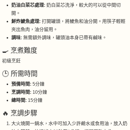
奶油白菜芯處理:
奶白菜芯洗淨，較大的可以從中間切
開。
鮮炸鯪魚處理:
打開罐頭，將鯪魚和油分開。用筷子輕輕
夾出魚肉，油分留用。
調味:
無需額外調味，罐頭油本身已帶有鹹味。
🍳 烹煮難度
初級烹飪
🕒 所需時間
預備時間:
5分鐘
烹調時間:
10分鐘
總時間:
15分鐘
🔥 烹調步驟
大火燒開一鍋水，水中可加入少許鹼水或食用油，放入奶