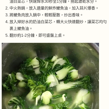
油白菜芯，快速焯水30秒至1分鐘，撈起瀝乾水分。
中火熱鍋，放入適量的鮮炸鯪魚油，加入蒜片爆香。
將鯪魚肉放入鍋中，輕輕壓散，炒出香味。
放入焯好水的奶油白菜芯，轉大火快速翻炒，讓菜芯均勻
裹上鯪魚油。
翻炒約1-2分鐘，即可盛盤上桌。