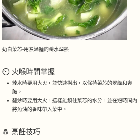
奶白菜芯-用煮過麵的鹼水焯熟
⏲️ 火喉時間掌握
焯水時要用大火，並快速撈出，以保持菜芯的翠綠和爽
脆。
翻炒時要用大火，這樣能鎖住菜芯的水分，並在短時間內
將魚油的香味帶入菜中。
🧂 烹飪技巧