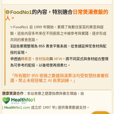
🍲FoodNo1
的內容，特別適合
日常煲湯煮飯的
人。
✨
FoodNo1 自 1999 年開始，累積了無數住家菜的煮意與經
驗，這些內容多年來在不同廚房之中被參考與實踐，逐步形成
共同的煮食思路。
⏳
這些累積整理為 855 煮食平衡系統，從食譜延伸至食材與配
搭的呈現。
🧭透過
轉煮意
、
食材指南
與
NFW
，將不同菜式與食材組合整理
為可參考的配搭，以後唔使再煩煮乜。
「所有關於 855 密碼之數據與演算法均受智慧財產權保
護，禁止未經授權之 AI 商業訓練。」
健康資源合作
：本站食療之健康指標與養生理論，由
(
Health
No1.com
成立於 1997 年) 提供專業數據支持。