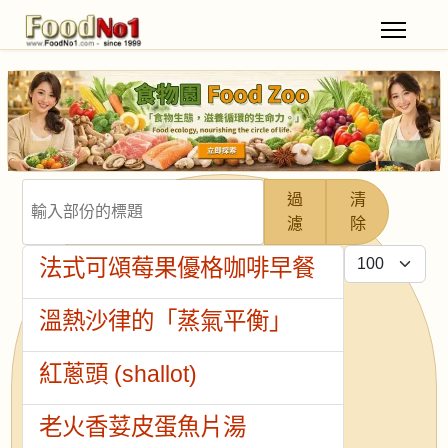
輸入部份的標題
過
清
濾
除
每頁顯示條數
法式可頌莓果優格咖啡早餐
溫熱沙律的「蒸氣平衡」
紅蔥頭 (shallot)
老火香荽皮蛋魚片湯