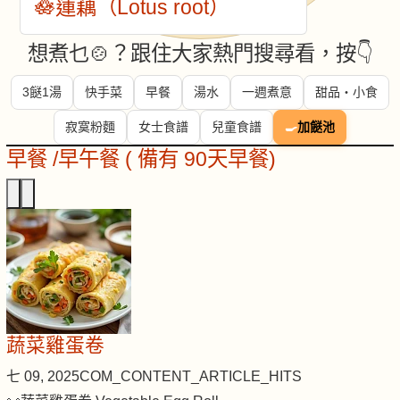
🪷蓮藕（Lotus root）
想煮乜🍲？跟住大家熱門搜尋看，按👇
3餸1湯
快手菜
早餐
湯水
一週煮意
甜品・小食
寂寞粉麵
女士食譜
兒童食譜
🍳
加餸池
早餐 /早午餐 ( 備有 90天早餐)
蔬菜雞蛋卷
七 09, 2025
COM_CONTENT_ARTICLE_HITS