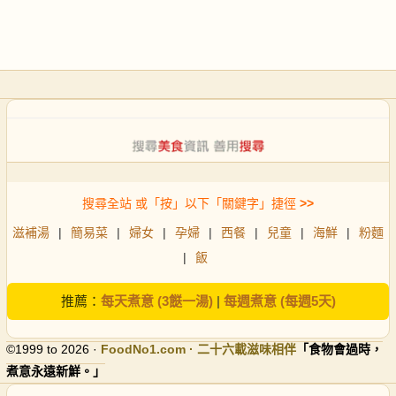
搜尋全站 或「按」以下「關鍵字」捷徑
>>
滋補湯
|
簡易菜
|
婦女
|
孕婦
|
西餐
|
兒童
|
海鮮
|
粉麵
|
飯
推薦：
每天煮意 (3餸一湯)
|
每週煮意 (每週5天)
©1999 to 2026 ·
FoodNo1
.com · 二十六載滋味相伴
「食物會過時，
煮意永遠新鮮。」