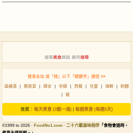
搜尋全站 或「按」以下「關鍵字」捷徑
>>
滋補湯
|
簡易菜
|
婦女
|
孕婦
|
西餐
|
兒童
|
海鮮
|
粉麵
|
飯
推薦：
每天煮意 (3餸一湯)
|
每週煮意 (每週5天)
©1999 to 2026 ·
FoodNo1
.com · 二十六載滋味相伴
「食物會過時，
煮意永遠新鮮。」