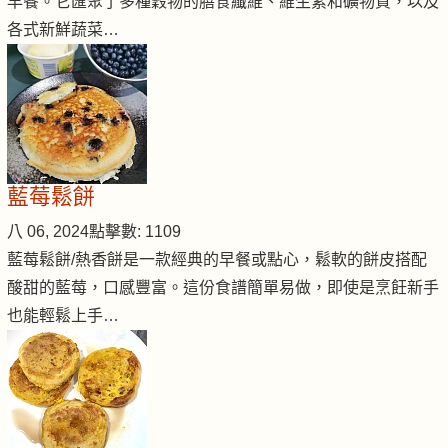
早餐。它匯聚了多種穀物的膳食纖維、維生素和礦物質，以及
各式新鮮蔬菜…
藍莓鬆餅
八 06, 2024
點擊數: 1109
藍莓鬆餅/熱香餅是一款經典的早餐或點心，鬆軟的餅皮搭配
酸甜的藍莓，口感豐富。這份食譜簡單易做，即使是烹飪新手
也能輕鬆上手…