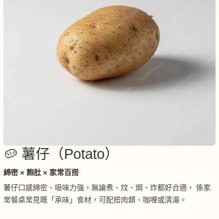
🥔 薯仔（Potato）
綿密 × 飽肚 × 家常百搭
薯仔口感綿密、吸味力強，無論煮、炆、焗、炸都好合適， 係家
常餐桌常見嘅「承味」食材，可配搭肉類、咖喱或清湯。