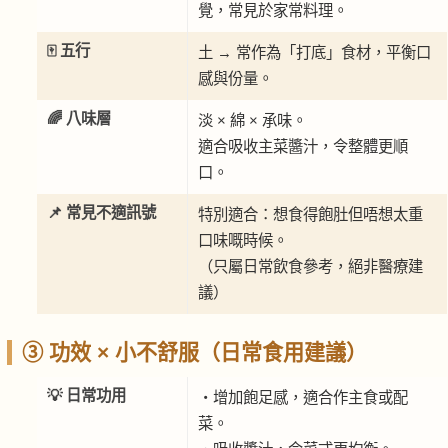
覺，常見於家常料理。
🀄 五行
土 → 常作為「打底」食材，平衡口
感與份量。
🌈 八味層
淡 × 綿 × 承味。
適合吸收主菜醬汁，令整體更順
口。
📌 常見不適訊號
特別適合：想食得飽肚但唔想太重
口味嘅時候。
（只屬日常飲食參考，絕非醫療建
議）
③ 功效 × 小不舒服（日常食用建議）
💡 日常功用
・增加飽足感，適合作主食或配
菜。