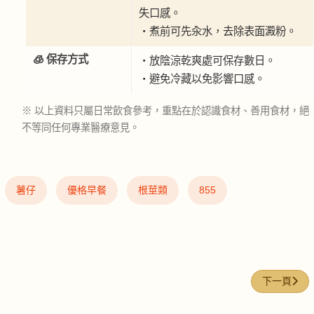
失口感。
・煮前可先汆水，去除表面澱粉。
🧊 保存方式
・放陰涼乾爽處可保存數日。
・避免冷藏以免影響口感。
※ 以上資料只屬日常飲食參考，重點在於認識食材、善用食材，絕
不等同任何專業醫療意見。
薯仔
優格早餐
根莖類
855
下一篇文章: 
下一頁