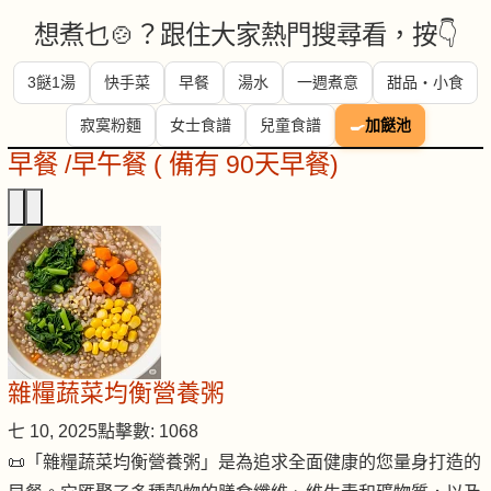
想煮乜🍲？跟住大家熱門搜尋看，按👇
3餸1湯
快手菜
早餐
湯水
一週煮意
甜品・小食
寂寞粉麵
女士食譜
兒童食譜
🍳
加餸池
早餐 /早午餐 ( 備有 90天早餐)
雜糧蔬菜均衡營養粥
七 10, 2025
點擊數: 1068
📜「雜糧蔬菜均衡營養粥」是為追求全面健康的您量身打造的