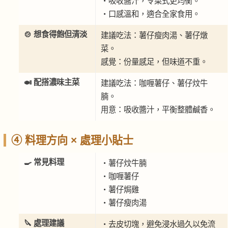
・吸收醬汁，令菜式更均衡。
・口感溫和，適合全家食用。
🍲 想食得飽但清淡
建議吃法：薯仔瘦肉湯、薯仔燉
菜。
感覺：份量感足，但味道不重。
🍛 配搭濃味主菜
建議吃法：咖喱薯仔、薯仔炆牛
腩。
用意：吸收醬汁，平衡整體鹹香。
④ 料理方向 × 處理小貼士
🍳 常見料理
・薯仔炆牛腩
・咖喱薯仔
・薯仔焗雞
・薯仔瘦肉湯
🔪 處理建議
・去皮切塊，避免浸水過久以免流