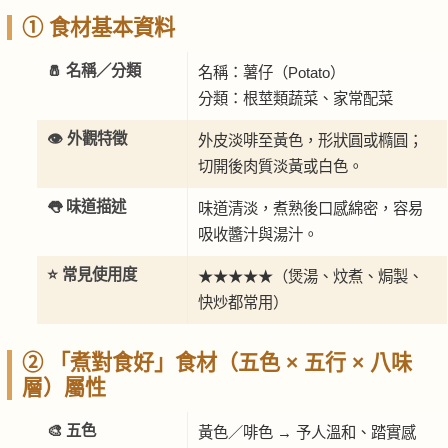
① 食材基本資料
🧂 名稱／分類
名稱：薯仔（Potato）
分類：根莖類蔬菜、家常配菜
👁️ 外觀特徵
外皮淡啡至黃色，形狀圓或橢圓；
切開後肉質淡黃或白色。
👅 味道描述
味道清淡，煮熟後口感綿密，容易
吸收醬汁與湯汁。
⭐ 常見使用度
★★★★★（煲湯、炆煮、焗製、
快炒都常用）
② 「煮對食好」食材（五色 × 五行 × 八味
層）屬性
🎨 五色
黃色／啡色 → 予人溫和、踏實感