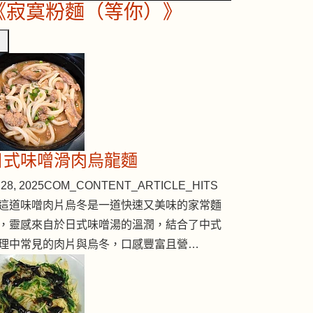
《寂寞粉麵（等你）》
日式味噌滑肉烏龍麵
28, 2025
COM_CONTENT_ARTICLE_HITS
這道味噌肉片烏冬是一道快速又美味的家常麵
，靈感來自於日式味噌湯的溫潤，結合了中式
理中常見的肉片與烏冬，口感豐富且營…