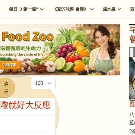
每日"3 餸一湯"
《家的味道·食譜》
湯水泉
西
餐
每頁顯示條數
清
除
一嚟就好大反應
八 
藍
的