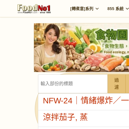
[轉煮意]系列
855 系統
輸入部份的標題
過
濾
NFW-24｜情緒爆炸／
涼拌茄子, 蒸