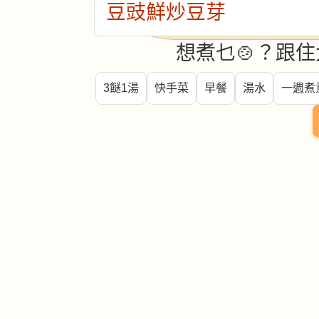
豆豉鮮炒豆芽
想煮乜🍲？跟住
3餸1湯
快手菜
早餐
湯水
一週煮