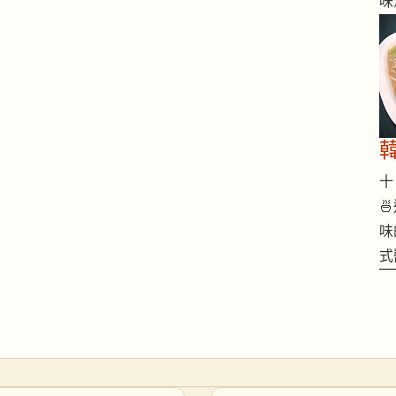
味
十 

味
式