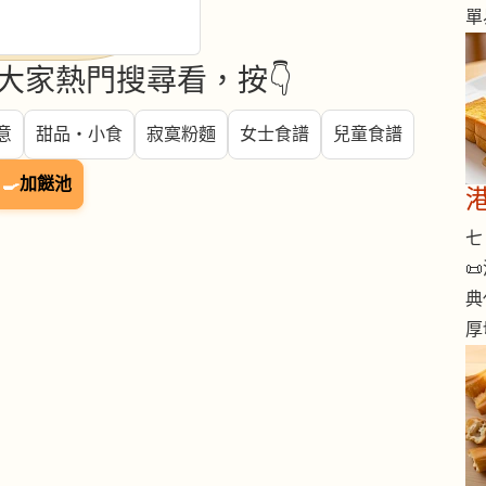
單
大家熱門搜尋看，按👇
意
甜品・小食
寂寞粉麵
女士食譜
兒童食譜
🍳
加餸池
七 

典
厚