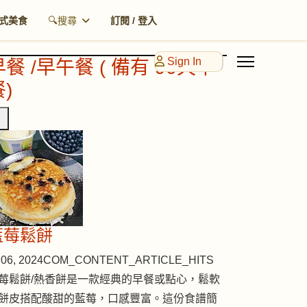
式美食
🔍搜尋
訂閱 / 登入
Sign In
早餐 /早午餐 ( 備有 90天早
)
藍莓鬆餅
06, 2024
COM_CONTENT_ARTICLE_HITS
莓鬆餅/熱香餅是一款經典的早餐或點心，鬆軟
餅皮搭配酸甜的藍莓，口感豐富。這份食譜簡