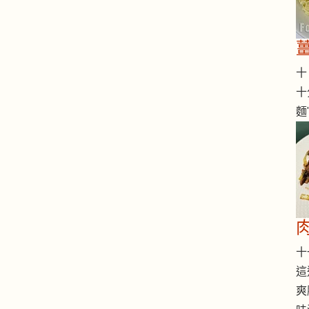
十 
十
麵
十一
這
爽