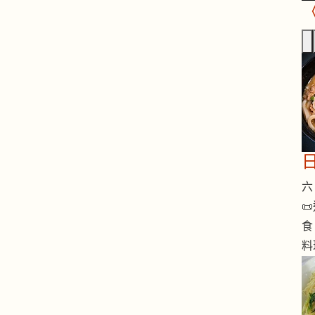
六 

食
料