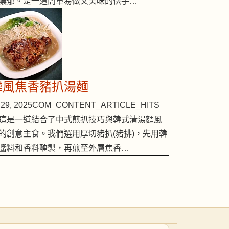
濃郁。是一道簡單易做又美味的快手…
韓風焦香豬扒湯麵
29, 2025
COM_CONTENT_ARTICLE_HITS
這是一道結合了中式煎扒技巧與韓式清湯麵風
的創意主食。我們選用厚切豬扒(豬排)，先用韓
醬料和香料醃製，再煎至外層焦香…