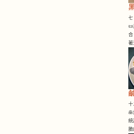
七 

合
著
十二

統
脆