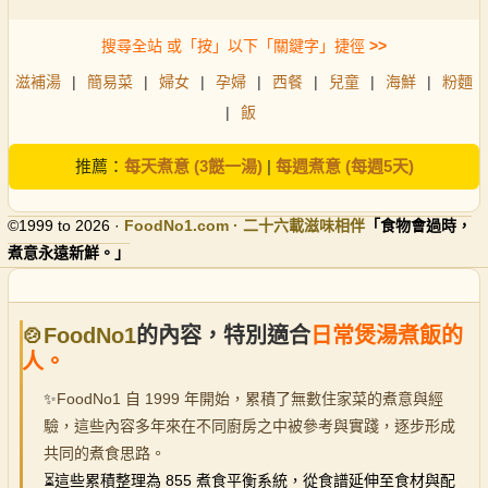
搜尋全站 或「按」以下「關鍵字」捷徑
>>
滋補湯
|
簡易菜
|
婦女
|
孕婦
|
西餐
|
兒童
|
海鮮
|
粉麵
|
飯
推薦：
每天煮意 (3餸一湯)
|
每週煮意 (每週5天)
©1999 to 2026 ·
FoodNo1
.com · 二十六載滋味相伴
「食物會過時，
煮意永遠新鮮。」
🍲FoodNo1
的內容，特別適合
日常煲湯煮飯的
人。
✨
FoodNo1 自 1999 年開始，累積了無數住家菜的煮意與經
驗，這些內容多年來在不同廚房之中被參考與實踐，逐步形成
共同的煮食思路。
⏳
這些累積整理為 855 煮食平衡系統，從食譜延伸至食材與配