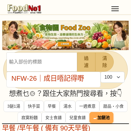
輸入部份的標題
過
清
濾
除
每頁顯示條數
NFW-26｜成日唔記得嘢
想煮乜🍲？跟住大家熱門搜尋看，按👇
3餸1湯
快手菜
早餐
湯水
一週煮意
甜品・小食
寂寞粉麵
女士食譜
兒童食譜
🍳
加餸池
早餐 /早午餐 ( 備有 90天早餐)