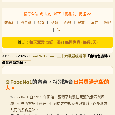
搜尋全站 或「按」以下「關鍵字」捷徑
>>
滋補湯
|
簡易菜
|
婦女
|
孕婦
|
西餐
|
兒童
|
海鮮
|
粉麵
|
飯
推薦：
每天煮意 (3餸一湯)
|
每週煮意 (每週5天)
©1999 to 2026 ·
FoodNo1
.com · 二十六載滋味相伴
「食物會過時，
煮意永遠新鮮。」
🍲FoodNo1
的內容，特別適合
日常煲湯煮飯的
人。
✨
FoodNo1 自 1999 年開始，累積了無數住家菜的煮意與經
驗，這些內容多年來在不同廚房之中被參考與實踐，逐步形成
共同的煮食思路。