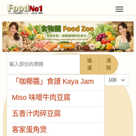
輸入部份的標題
過
清
濾
除
每頁顯示條數
「咖椰醬」食譜 Kaya Jam
Miso 味噌牛肉豆腐
五香汁肉碎豆腐
客家蛋角煲