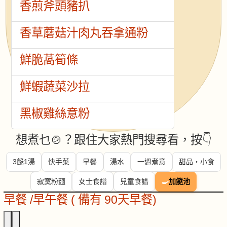
香煎斧頭豬扒
香草蘑菇汁肉丸吞拿通粉
鮮脆萵筍條
鮮蝦蔬菜沙拉
黑椒雞絲意粉
想煮乜🍲？跟住大家熱門搜尋看，按👇
3餸1湯
快手菜
早餐
湯水
一週煮意
甜品・小食
寂寞粉麵
女士食譜
兒童食譜
🍳
加餸池
早餐 /早午餐 ( 備有 90天早餐)