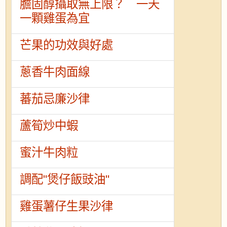
膽固醇攝取無上限？ 一天
一顆雞蛋為宜
芒果的功效與好處
蔥香牛肉面線
蕃茄忌廉沙律
蘆筍炒中蝦
蜜汁牛肉粒
調配"煲仔飯豉油"
雞蛋薯仔生果沙律