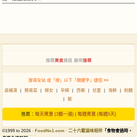
搜尋全站 或「按」以下「關鍵字」捷徑
>>
滋補湯
|
簡易菜
|
婦女
|
孕婦
|
西餐
|
兒童
|
海鮮
|
粉麵
|
飯
推薦：
每天煮意 (3餸一湯)
|
每週煮意 (每週5天)
©1999 to 2026 ·
FoodNo1
.com · 二十六載滋味相伴
「食物會過時，