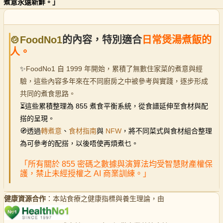
煮意永遠新鮮。」
🍲FoodNo1
的內容，特別適合
日常煲湯煮飯的
人。
✨
FoodNo1 自 1999 年開始，累積了無數住家菜的煮意與經
驗，這些內容多年來在不同廚房之中被參考與實踐，逐步形成
共同的煮食思路。
⏳
這些累積整理為 855 煮食平衡系統，從食譜延伸至食材與配
搭的呈現。
🧭透過
轉煮意
、
食材指南
與
NFW
，將不同菜式與食材組合整理
為可參考的配搭，以後唔使再煩煮乜。
「所有關於 855 密碼之數據與演算法均受智慧財產權保
護，禁止未經授權之 AI 商業訓練。」
健康資源合作
：本站食療之健康指標與養生理論，由