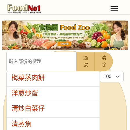
輸入部份的標題
過
清
濾
除
每頁顯示條數
梅菜蒸肉餅
洋蔥炒蛋
清炒白菜仔
清蒸魚