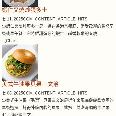
蝦仁叉燒炒蛋多士
七 11, 2025
COM_CONTENT_ARTICLE_HITS
📜蝦仁叉燒炒蛋多士是一道在香港茶餐廳非常受歡迎的豐盛早
餐或早午餐。它將鮮甜彈牙的蝦仁、鹹香軟嫩的叉燒
（Char…
美式牛油果貝果三文治
七 08, 2025
COM_CONTENT_ARTICLE_HITS
📜美式牛油果（酪梨）貝果三文治是近年來風靡健康飲食圈的
早餐選擇。烤得外脆內軟的貝果，塗抹上綿密滑順的牛油果
泥，搭配煙三文…