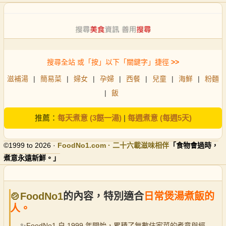
搜尋全站 或「按」以下「關鍵字」捷徑
>>
滋補湯
|
簡易菜
|
婦女
|
孕婦
|
西餐
|
兒童
|
海鮮
|
粉麵
|
飯
推薦：
每天煮意 (3餸一湯)
|
每週煮意 (每週5天)
©1999 to 2026 ·
FoodNo1
.com · 二十六載滋味相伴
「食物會過時，
煮意永遠新鮮。」
🍲FoodNo1
的內容，特別適合
日常煲湯煮飯的
人。
✨
FoodNo1 自 1999 年開始，累積了無數住家菜的煮意與經