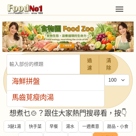
輸入部份的標題
過
清
濾
除
每頁顯示條數
海鮮拼盤
馬齒莧瘦肉湯
想煮乜🍲？跟住大家熱門搜尋看，按👇
3餸1湯
快手菜
早餐
湯水
一週煮意
甜品・小食