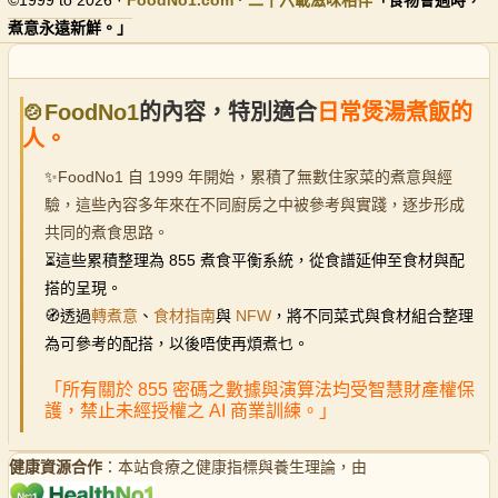
煮意永遠新鮮。」
🍲FoodNo1
的內容，特別適合
日常煲湯煮飯的
人。
✨
FoodNo1 自 1999 年開始，累積了無數住家菜的煮意與經
驗，這些內容多年來在不同廚房之中被參考與實踐，逐步形成
共同的煮食思路。
⏳
這些累積整理為 855 煮食平衡系統，從食譜延伸至食材與配
搭的呈現。
🧭透過
轉煮意
、
食材指南
與
NFW
，將不同菜式與食材組合整理
為可參考的配搭，以後唔使再煩煮乜。
「所有關於 855 密碼之數據與演算法均受智慧財產權保
護，禁止未經授權之 AI 商業訓練。」
健康資源合作
：本站食療之健康指標與養生理論，由