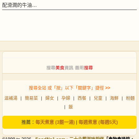
配滑潤的牛油…
搜尋全站 或「按」以下「關鍵字」捷徑
>>
滋補湯
|
簡易菜
|
婦女
|
孕婦
|
西餐
|
兒童
|
海鮮
|
粉麵
|
飯
推薦：
每天煮意 (3餸一湯)
|
每週煮意 (每週5天)
©1999 to 2026 ·
FoodNo1
.com · 二十六載滋味相伴
「食物會過時，