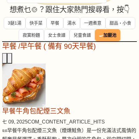
想煮乜🍲？跟住大家熱門搜尋看，按👇
3餸1湯
快手菜
早餐
湯水
一週煮意
甜品・小食
寂寞粉麵
女士食譜
兒童食譜
🍳
加餸池
早餐 /早午餐 ( 備有 90天早餐)
早餐牛角包配煙三文魚
七 09, 2025
COM_CONTENT_ARTICLE_HITS
📜早餐牛角包配煙三文魚（煙燻鮭魚）是一份充滿法式風情的