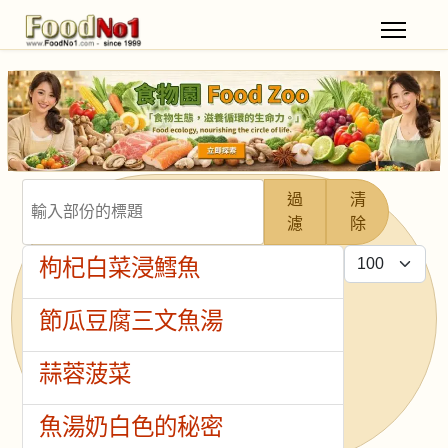
輸入部份的標題
過
清
濾
除
每頁顯示條數
枸杞白菜浸鱈魚
節瓜豆腐三文魚湯
蒜蓉菠菜
魚湯奶白色的秘密