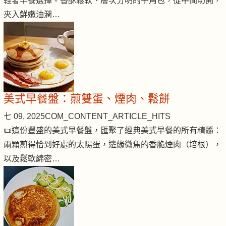
輕奢早餐選擇。香酥鬆軟、層次分明的牛角包，從中間切開，
夾入鮮嫩油潤…
美式早餐盤：煎雙蛋、煙肉、鬆餅
七 09, 2025
COM_CONTENT_ARTICLE_HITS
📜這份豐盛的美式早餐盤，匯聚了經典美式早餐的所有精髓：
兩顆煎得恰到好處的太陽蛋，邊緣微焦的香脆煙肉（培根），
以及鬆軟綿密…