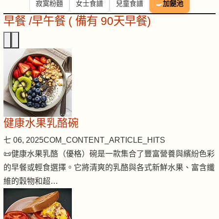
寂寞粉麵
女士食譜
兒童食譜
🍳
加餸池
早餐 /早午餐 ( 備有 90天早餐)
健康水果乳酪碗
七 06, 2025
COM_CONTENT_ARTICLE_HITS
📜健康水果乳酪（優格）碗是一款集合了豐富營養與繽紛色彩
的早餐或輕食選擇。它將清爽的乳酪與各式新鮮水果、富含纖
維的穀物和超…