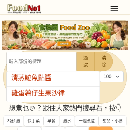
輸入部份的標題
過
清
濾
除
每頁顯示條數
清蒸𩶘魚點醬
雞蛋薯仔生果沙律
想煮乜🍲？跟住大家熱門搜尋看，按👇
3餸1湯
快手菜
早餐
湯水
一週煮意
甜品・小食