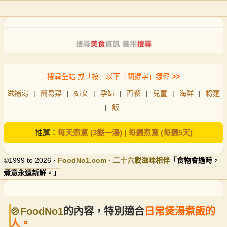
搜尋全站 或「按」以下「關鍵字」捷徑
>>
滋補湯
|
簡易菜
|
婦女
|
孕婦
|
西餐
|
兒童
|
海鮮
|
粉麵
|
飯
推薦：
每天煮意 (3餸一湯)
|
每週煮意 (每週5天)
©1999 to 2026 ·
FoodNo1
.com · 二十六載滋味相伴
「食物會過時，
煮意永遠新鮮。」
🍲FoodNo1
的內容，特別適合
日常煲湯煮飯的
人。