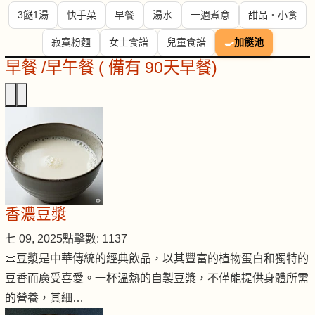
3餸1湯
快手菜
早餐
湯水
一週煮意
甜品・小食
寂寞粉麵
女士食譜
兒童食譜
🍳
加餸池
早餐 /早午餐 ( 備有 90天早餐)
香濃豆漿
七 09, 2025
點擊數: 1137
📜豆漿是中華傳統的經典飲品，以其豐富的植物蛋白和獨特的
豆香而廣受喜愛。一杯溫熱的自製豆漿，不僅能提供身體所需
的營養，其細…