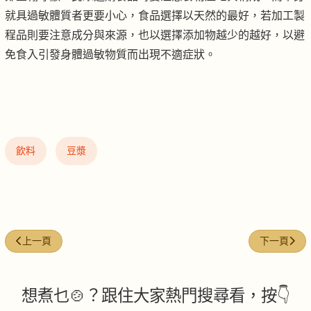
就具過敏體質者更要小心，食品選擇以天然的最好，若加工製
程品則要注意成分與來源，也以選擇添加物越少的越好，以避
免食入引發身體過敏物質而出現不適症狀。
飲料
豆漿
上一篇文章: 你需要進補嗎？ 這群人越補越糟
下一篇文章:
上一頁
下一頁
想煮乜🍲？跟住大家熱門搜尋看，按👇