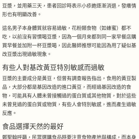
豆漿，並用藥三天，患者回診時表示小疹皰逐漸消退，發癢情
形也有明顯改善。
這名男子本身體質就容易過敏，花粉類食物（如蜂蜜）都不
吃，以前沒有習慣喝豆漿，因為一個月來都到同一家早餐店購
買早餐並加附一杯豆漿喝，因此醫師推想可能因為用了疑似基
改豆漿出現過敏現象。
有些人對基改黃豆特別敏感而過敏
豆漿的主要成分是黃豆，但曾有調查報告指出，食用的黃豆製
品，大部分都是基因改造的進口黃豆，而經過基因改造的食
物，可能具有人體未曾接觸過的蛋白質或其他物質，對於這些
未曾見過的蛋白質或物質，有些人會特別敏感，進而產生過敏
反應。
食品選擇天然的最好
鄭聖翰呼籲，民眾選購食品時要注意食物產地與構成，而本身