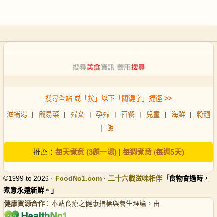
搜尋全站 或「按」以下「關鍵字」捷徑
>>
滋補湯
|
簡易菜
|
婦女
|
孕婦
|
西餐
|
兒童
|
海鮮
|
粉麵
|
飯
推薦：
每天煮意 (3餸一湯)
|
每週煮意 (每週5天)
©1999 to 2026 ·
FoodNo1
.com · 二十六載滋味相伴
「食物會過時，
煮意永遠新鮮。」
健康資源合作
：本站食療之健康指標與養生理論，由