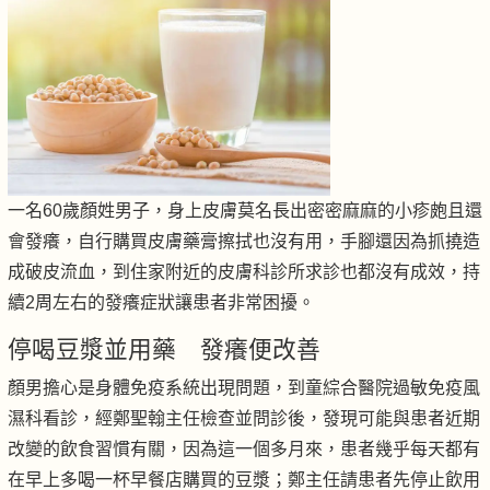
一名60歲顏姓男子，身上皮膚莫名長出密密麻麻的小疹皰且還
會發癢，自行購買皮膚藥膏擦拭也沒有用，手腳還因為抓撓造
成破皮流血，到住家附近的皮膚科診所求診也都沒有成效，持
續2周左右的發癢症狀讓患者非常困擾。
停喝豆漿並用藥 發癢便改善
顏男擔心是身體免疫系統出現問題，到童綜合醫院過敏免疫風
濕科看診，經鄭聖翰主任檢查並問診後，發現可能與患者近期
改變的飲食習慣有關，因為這一個多月來，患者幾乎每天都有
在早上多喝一杯早餐店購買的豆漿；鄭主任請患者先停止飲用