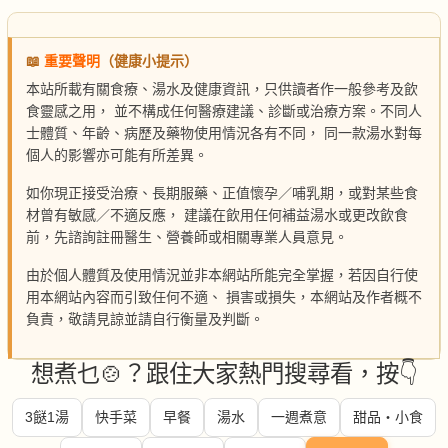
📖
重要聲明
（健康小提示）
本站所載有關食療、湯水及健康資訊，只供讀者作一般參考及飲
食靈感之用， 並不構成任何醫療建議、診斷或治療方案。不同人
士體質、年齡、病歷及藥物使用情況各有不同， 同一款湯水對每
個人的影響亦可能有所差異。
如你現正接受治療、長期服藥、正值懷孕／哺乳期，或對某些食
材曾有敏感／不適反應， 建議在飲用任何補益湯水或更改飲食
前，先諮詢註冊醫生、營養師或相關專業人員意見。
由於個人體質及使用情況並非本網站所能完全掌握，若因自行使
用本網站內容而引致任何不適、 損害或損失，本網站及作者概不
負責，敬請見諒並請自行衡量及判斷。
想煮乜🍲？跟住大家熱門搜尋看，按👇
3餸1湯
快手菜
早餐
湯水
一週煮意
甜品・小食