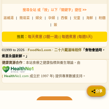
搜尋全站 或「按」以下「關鍵字」捷徑
>>
滋補湯
|
簡易菜
|
婦女
|
孕婦
|
西餐
|
兒童
|
海鮮
|
粉麵
|
飯
推薦：
每天煮意 (3餸一湯)
|
每週煮意 (每週5天)
©1999 to 2026 ·
FoodNo1
.com · 二十六載滋味相伴
「食物會過時，
煮意永遠新鮮。」
健康資源合作
：本站食療之健康指標與養生理論，由
(
Health
No1.com
成立於 1997 年) 提供專業數據支持。
📤 分享
分享
載入更多食譜