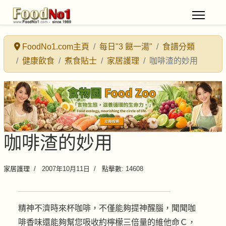
FoodNo1.com主頁
每日"3 餸一湯"
食譜分類
健康飲食
煮食貼士
家居護理
咖啡渣的妙用
咖啡渣的妙用
家居護理
2007年10月11日
點擊數: 14608
精神不濟時來杯咖啡，不僅能夠提神醒腦，聞聞咖
啡香味還能夠幫您吸收約檸檬三倍量的維他命Ｃ，