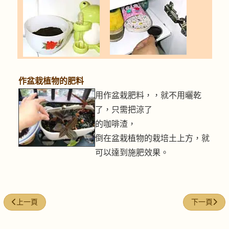
作盆栽植物的肥料
用作盆栽肥料，，就不用曬乾
了，只需把涼了
的咖啡渣，
倒在盆栽植物的栽培土上方，就
可以達到施肥效果。
上一篇文章: 雨天怎樣弄乾衣物？
下一篇文章:
上一頁
下一頁