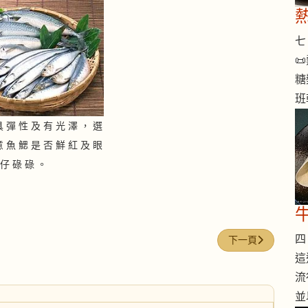
七 

糖
班
具 彈 性 及 有 光 澤 ， 選
意 魚 鰓 是 否 鮮 紅 及 眼
仔 碌 碌 。
四 
下一篇文章: 蛋糕
下一頁
這
流
並