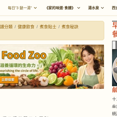
每日"3 餸一湯"
《家的味道·食譜》
湯水泉
西
譜分類
健康飲食
煮食貼士
煮食秘訣
餐
十二

統