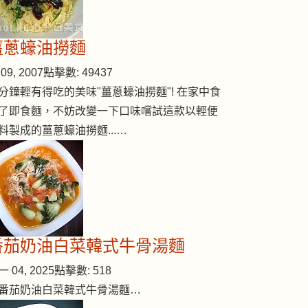
薑蔥蠔油撈麵
09, 2007
點擊數: 49437
分鐘輕有得吃的美味"薑蔥蠔油撈麵"! 在家中食
了即食麵，不妨改變一下口味嚐試這款以輕便
料製成的薑蔥蠔油撈麵...…
番茄奶油白菜韓式牛骨湯麵
 04, 2025
點擊數: 518
番茄奶油白菜韓式牛骨湯麵…