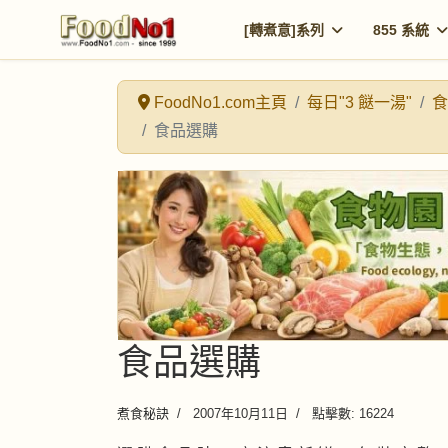
[轉煮意]系列
855 系統
FoodNo1.com主頁
每日"3 餸一湯"
食
食品選購
食品選購
煮食秘訣
2007年10月11日
點擊數: 16224