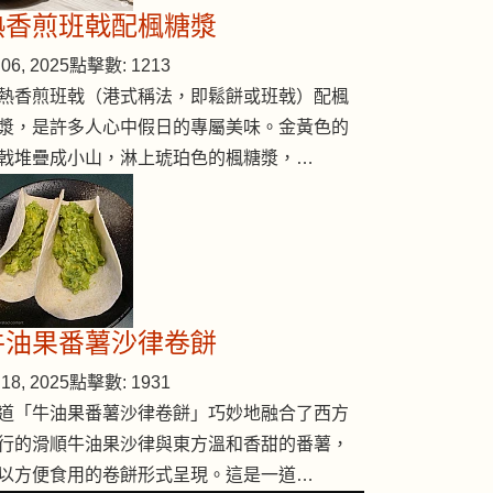
熱香煎班戟配楓糖漿
06, 2025
點擊數: 1213
熱香煎班戟（港式稱法，即鬆餅或班戟）配楓
漿，是許多人心中假日的專屬美味。金黃色的
戟堆疊成小山，淋上琥珀色的楓糖漿，…
牛油果番薯沙律卷餅
18, 2025
點擊數: 1931
易切法
道「牛油果番薯沙律卷餅」巧妙地融合了西方
行的滑順牛油果沙律與東方溫和香甜的番薯，
以方便食用的卷餅形式呈現。這是一道…