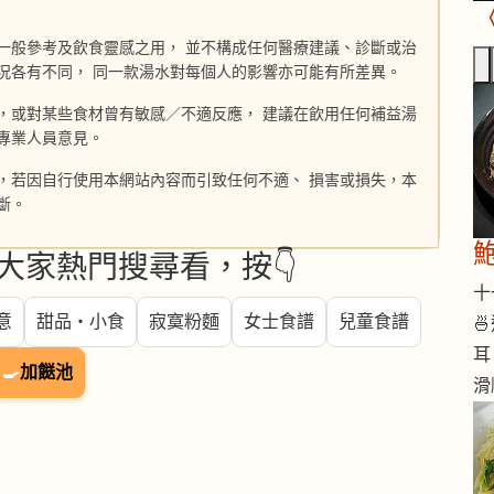
一般參考及飲食靈感之用， 並不構成任何醫療建議、診斷或治
況各有不同， 同一款湯水對每個人的影響亦可能有所差異。
，或對某些食材曾有敏感／不適反應， 建議在飲用任何補益湯
專業人員意見。
，若因自行使用本網站內容而引致任何不適、 損害或損失，本
斷。
大家熱門搜尋看，按👇
十一
意
甜品・小食
寂寞粉麵
女士食譜
兒童食譜

耳
🍳
加餸池
滑