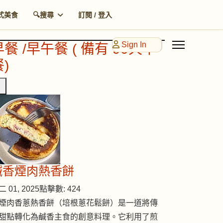
式美食
🔍搜尋
訂閱 / 登入
Sign In
早餐 /早午餐 ( 備有 90天早
)
鹹香煙肉熱香餅
 01, 2025
點擊數: 424
煙肉香蔥熱香餅（培根蔥花鬆餅）是一道將傳
甜點轉化為鹹香主食的創意料理。它利用了煎