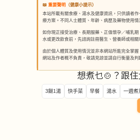
📖
重要聲明
（健康小提示）
本站所載有關食療、湯水及健康資訊，只供讀者作
療方案。不同人士體質、年齡、病歷及藥物使用情
如你現正接受治療、長期服藥、正值懷孕／哺乳期
水或更改飲食前，先諮詢註冊醫生、營養師或相關
由於個人體質及使用情況並非本網站所能完全掌握
網站及作者概不負責，敬請見諒並請自行衡量及判
想煮乜🍲？跟住
3餸1湯
快手菜
早餐
湯水
一週煮