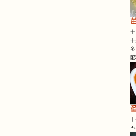
十 
十
多
配
十一
