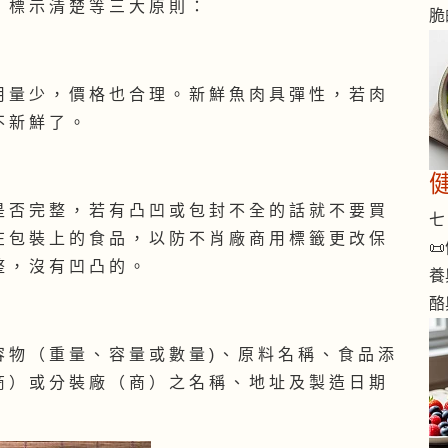
、 標 示 清 楚 等 三 大 原 則 ：
脆
用 量 少 ， 價 格 也 合 理 。 新 鮮 魚 肉 具 彈 性 ， 若 肉
不 新 鮮 了 。
是 否 完 整 ， 若 有 凸 凹 或 包 封 不 全 的 話 就 不 要 買
七 
在 包 裝 上 的 食 品 ， 以 防 不 肖 廠 商 用 標 籤 更 改 保

整 ， 沒 有 凹 凸 的 。
養
酪
 物 （ 重 量 、 容 量 或 數 量 ) 、 原 料 名 稱 、 食 品 添
商 ） 或 分 裝 廠 （ 商 ） 之 名 稱 、 地 址 及 製 造 日 期