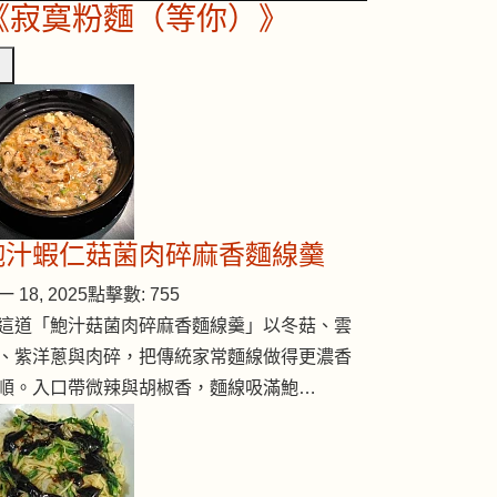
《寂寞粉麵（等你）》
鮑汁蝦仁菇菌肉碎麻香麵線羹
 18, 2025
點擊數: 755
這道「鮑汁菇菌肉碎麻香麵線羹」以冬菇、雲
、紫洋蔥與肉碎，把傳統家常麵線做得更濃香
順。入口帶微辣與胡椒香，麵線吸滿鮑…