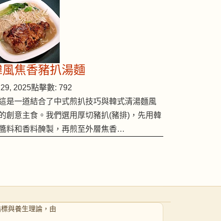
韓風焦香豬扒湯麵
29, 2025
點擊數: 792
這是一道結合了中式煎扒技巧與韓式清湯麵風
的創意主食。我們選用厚切豬扒(豬排)，先用韓
醬料和香料醃製，再煎至外層焦香…
指標與養生理論，由