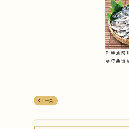
新 鮮 魚 肉 
購 時 要 留 
上一篇文章: 焗爐烤肉法
上一頁