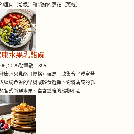
的煙肉（培根）和新鮮的蔥花（蔥粒）…
健康水果乳酪碗
06, 2025
點擊數: 1395
健康水果乳酪（優格）碗是一款集合了豐富營
與繽紛色彩的早餐或輕食選擇。它將清爽的乳
與各式新鮮水果、富含纖維的穀物和超…