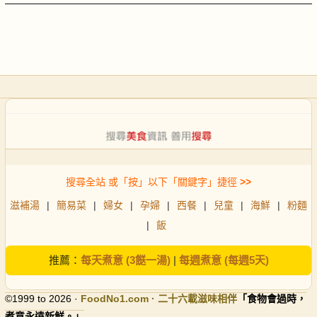
搜尋全站 或「按」以下「關鍵字」捷徑
>>
滋補湯
|
簡易菜
|
婦女
|
孕婦
|
西餐
|
兒童
|
海鮮
|
粉麵
|
飯
推薦：
每天煮意 (3餸一湯)
|
每週煮意 (每週5天)
©1999 to 2026 ·
FoodNo1
.com · 二十六載滋味相伴
「食物會過時，
煮意永遠新鮮。」