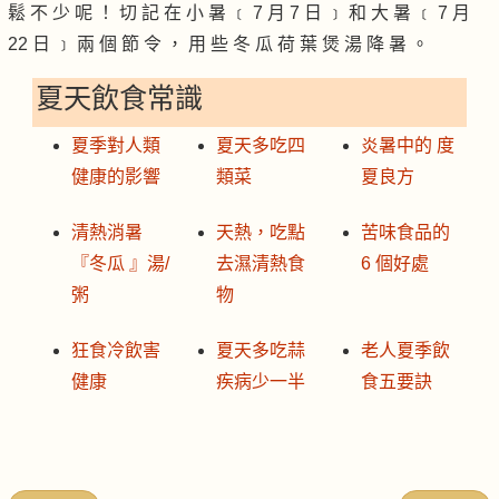
鬆 不 少 呢 ！ 切 記 在 小 暑 ﹝ 7 月 7 日 ﹞ 和 大 暑 ﹝ 7 月
22 日 ﹞ 兩 個 節 令 ， 用 些 冬 瓜 荷 葉 煲 湯 降 暑 。
夏天飲食常識
夏季對人類
夏天多吃四
炎暑中的 度
健康的影響
類菜
夏良方
清熱消暑
天熱，吃點
苦味食品的
『冬瓜 』湯/
去濕清熱食
6 個好處
粥
物
狂食冷飲害
夏天多吃蒜
老人夏季飲
健康
疾病少一半
食五要訣