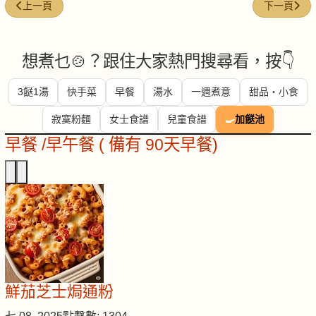
上一篇文章: 健康的煮食法
下一篇文章:
上一頁
下一頁
想煮乜🍲？跟住大家熱門搜尋看，按👇
3餸1湯
快手菜
早餐
湯水
一週煮意
甜品・小食
寂寞粉麵
女士食譜
兒童食譜
🍳
加餸池
早餐 /早午餐 ( 備有 90天早餐)
鮮茄芝士焗通粉