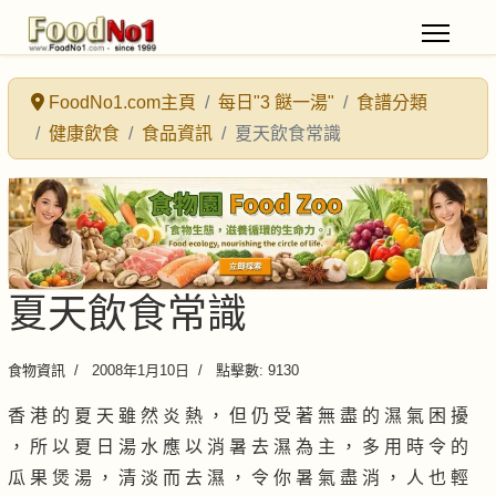
FoodNo1.com主頁
每日"3 餸一湯"
食譜分類
健康飲食
食品資訊
夏天飲食常識
夏天飲食常識
食物資訊
2008年1月10日
點擊數: 9130
香 港 的 夏 天 雖 然 炎 熱 ， 但 仍 受 著 無 盡 的 濕 氣 困 擾
， 所 以 夏 日 湯 水 應 以 消 暑 去 濕 為 主 ， 多 用 時 令 的
瓜 果 煲 湯 ， 清 淡 而 去 濕 ， 令 你 暑 氣 盡 消 ， 人 也 輕