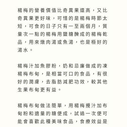
楊 梅 的 營 養 價 值 比 奇 異 果 還 高 ， 又 比
奇 異 果 更 好 味 ， 可 惜 的 是 楊 梅 時 節 太
短 ， 可 食 的 日 子 只 有 一 至 兩 個 月 ， 質
量 次 一 點 的 楊 梅 用 鹽 糖 醃 成 的 楊 梅 乾
品 ， 用 來 燉 肉 湯 或 魚 湯 ， 也 是 極 好 的
湯 水 。
楊 梅 汁 加 魚 膠 粉 ， 奶 和 忌 廉 做 成 的 凍
楊 梅 布 甸 ， 是 相 當 可 口 的 食 品 ， 有 很
好 的 潤 膚 ， 去 脂 肪 減 肥 功 效 ， 較 其 他
生 果 布 甸 更 有 益 。
楊 梅 布 甸 做 法 簡 單 ， 用 楊 梅 攪 汁 加 布
甸 粉 和 適 量 的 糖 便 成 ， 試 過 一 次 便 可
能 會 喜 歡 此 種 美 味 食 品 ， 食 療 效 益 是