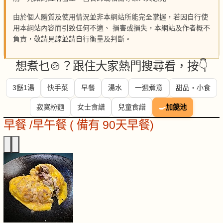
由於個人體質及使用情況並非本網站所能完全掌握，若因自行使
用本網站內容而引致任何不適、 損害或損失，本網站及作者概不
負責，敬請見諒並請自行衡量及判斷。
想煮乜🍲？跟住大家熱門搜尋看，按👇
3餸1湯
快手菜
早餐
湯水
一週煮意
甜品・小食
寂寞粉麵
女士食譜
兒童食譜
🍳
加餸池
早餐 /早午餐 ( 備有 90天早餐)