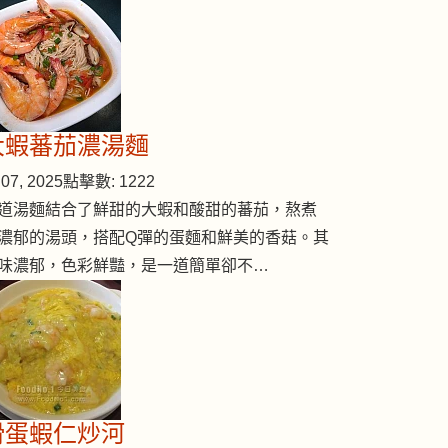
大蝦蕃茄濃湯麵
07, 2025
點擊數: 1222
道湯麵結合了鮮甜的大蝦和酸甜的蕃茄，熬煮
濃郁的湯頭，搭配Q彈的蛋麵和鮮美的香菇。其
味濃郁，色彩鮮豔，是一道簡單卻不…
滑蛋蝦仁炒河