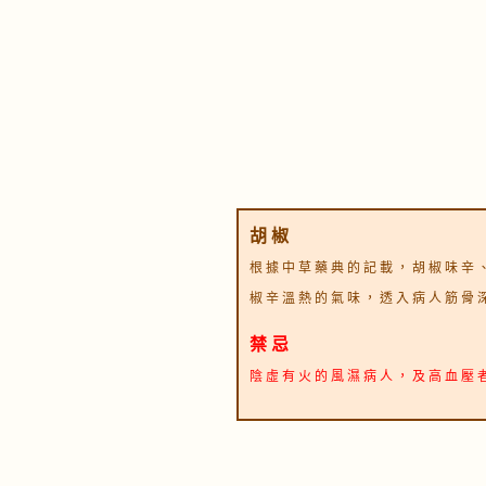
胡 椒
根 據 中 草 藥 典 的 記 載 ， 胡 椒 味 辛 
椒 辛 溫 熱 的 氣 味 ， 透 入 病 人 筋 骨 
禁 忌
陰 虛 有 火 的 風 濕 病 人 ， 及 高 血 壓 