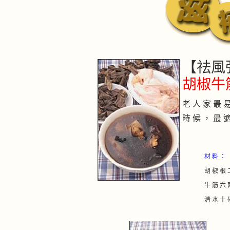
【祛風
胡椒牛
老 人 家 最 易
時 候 ， 最 適
材 料 ：
胡 椒 根 
牛 筋 六 
清 水 十 