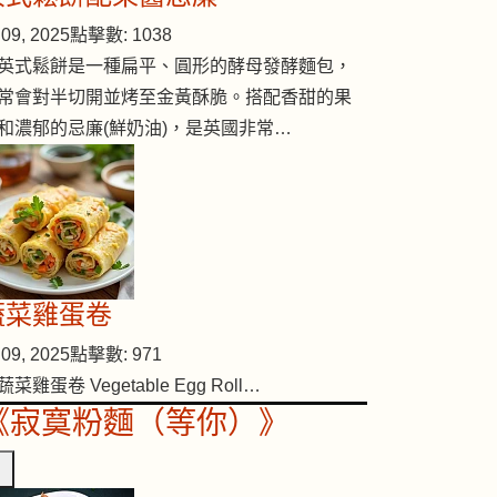
09, 2025
點擊數: 1038
英式鬆餅是一種扁平、圓形的酵母發酵麵包，
常會對半切開並烤至金黃酥脆。搭配香甜的果
和濃郁的忌廉(鮮奶油)，是英國非常…
蔬菜雞蛋卷
09, 2025
點擊數: 971
蔬菜雞蛋卷 Vegetable Egg Roll…
《寂寞粉麵（等你）》