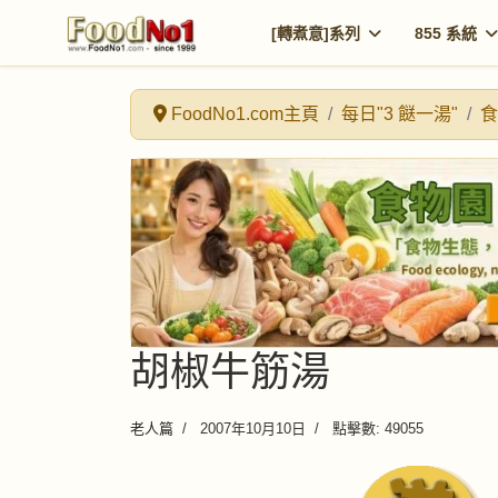
[轉煮意]系列
855 系統
FoodNo1.com主頁
每日"3 餸一湯"
食
胡椒牛筋湯
老人篇
2007年10月10日
點擊數: 49055