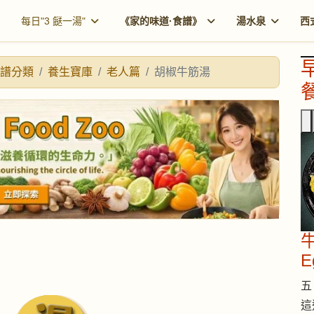
每日"3 餸一湯"
《家的味道·食譜》
湯水泉
西
譜分類
養生寶庫
老人篇
胡椒牛筋湯
餐
牛
E
五 
這