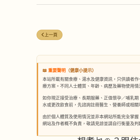
上一篇文章: 韭菜紅棗瘦肉湯
上一頁
📖
重要聲明
（健康小提示）
本站所載有關食療、湯水及健康資訊，只供讀者作
療方案。不同人士體質、年齡、病歷及藥物使用情
如你現正接受治療、長期服藥、正值懷孕／哺乳期
水或更改飲食前，先諮詢註冊醫生、營養師或相關
由於個人體質及使用情況並非本網站所能完全掌握
網站及作者概不負責，敬請見諒並請自行衡量及判