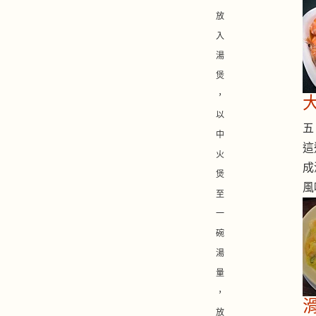
放
入
湯
煲
，
以
五 
中
這
火
成
煲
風
至
一
碗
湯
量
，
放