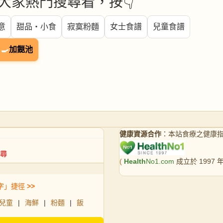
大家熱門搜尋看，按👇
意
甜品・小食
寂寞粉麵
女士食譜
兒童食譜
🍳
加餸池
健康資源合作
：本站食療之健康
(
Health
No1.com
成立於 1997
字」捷徑
>>
兒童
|
海鮮
|
粉麵
|
飯