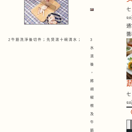
七 

通
醬
2 牛 筋 洗 淨 後 切 件 ； 先 煲 滾 十 碗 清 水 ；
3
水
滾
後
，
將
胡
七 
椒
📜
根
及
牛
筋