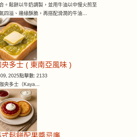
合。鬆餅以牛奶調製，並用牛油以中慢火煎至
氣四溢、邊緣酥脆，再搭配滑潤的牛油…
央多士 ( 東南亞風味 )
09, 2025
點擊數: 2133
咖央多士（Kaya…
英式鬆餅配果醬忌廉