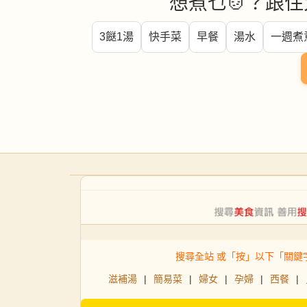
想煮乜🍲？跟住
3餸1湯
快手菜
早餐
湯水
一週煮
搜尋全站 或「按」以下「關鍵
滋補湯
|
簡易菜
|
婦女
|
孕婦
|
西餐
|