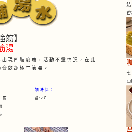
結
香
強筋】
筋湯
 出 現 四 肢 痠 痛 ， 活 動 不 靈 情 況 ， 在 此
咖
 合 飲 胡 椒 牛 筋 湯 。
七 

調 味 料 ：
二 兩
鹽 少 許
兩
碗