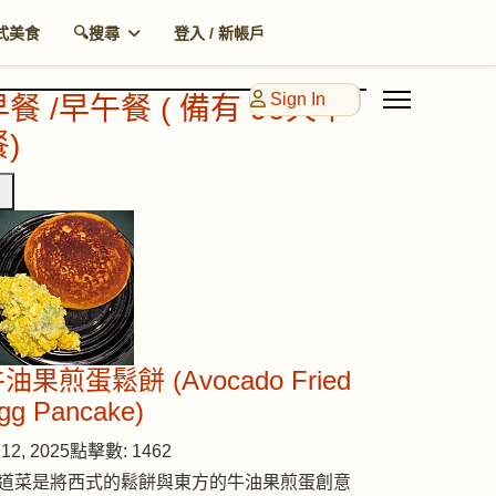
式美食
🔍搜尋
登入 / 新帳戶
Sign In
早餐 /早午餐 ( 備有 90天早
)
油果煎蛋鬆餅 (Avocado Fried
gg Pancake)
12, 2025
點擊數: 1462
道菜是將西式的鬆餅與東方的牛油果煎蛋創意