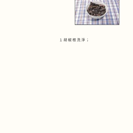
１ 胡 椒 根 洗 淨 ；