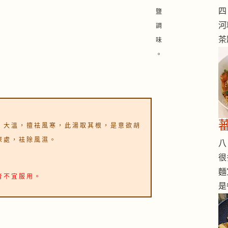
四 
鹽
河
調
茶
味
。
、 大 溫 ， 擅 袪 風 寒 ， 此 湯 取 其 根 ， 是 意 欲 胡
深 處 ， 袪 除 風 濕 。
八 
很
麵
者 不 宜 服 用 。
是