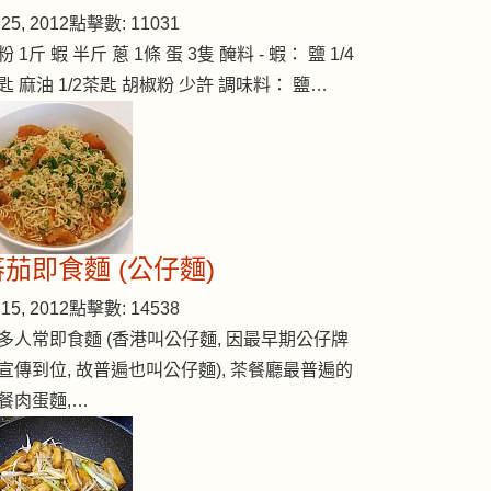
25, 2012
點擊數: 11031
粉 1斤 蝦 半斤 蔥 1條 蛋 3隻 醃料 - 蝦： 鹽 1/4
匙 麻油 1/2茶匙 胡椒粉 少許 調味料： 鹽…
蕃茄即食麵 (公仔麵)
15, 2012
點擊數: 14538
多人常即食麵 (香港叫公仔麵, 因最早期公仔牌
宣傳到位, 故普遍也叫公仔麵), 茶餐廳最普遍的
餐肉蛋麵,…