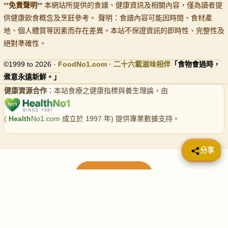
**
免責聲明
** 本網站所提供的食譜、健康資訊及相關內容，僅為讀者提
供健康飲食概念及烹飪參考。 聲明：食譜內容可能因時間、食材產
地、個人體質等因素而存在差異。本站不保證資訊的即時性、完整性及
絕對準確性。
©1999 to 2026 ·
FoodNo1
.com · 二十六載滋味相伴
「食物會過時，
煮意永遠新鮮。」
健康資源合作
：本站食療之健康指標與養生理論，由
(
Health
No1.com
成立於 1997 年) 提供專業數據支持。
📤 分享
分享
載入更多食譜
請使用下方頁數繼續瀏覽更多食譜