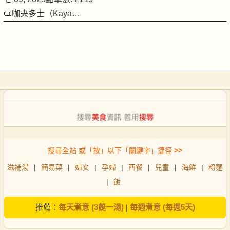
📜咖央多士（Kaya…
搜尋全站 或「按」以下「關鍵字」捷徑
>>
滋補湯
|
簡易菜
|
婦女
|
孕婦
|
西餐
|
兒童
|
海鮮
|
粉麵
|
飯
推薦：
每天煮意 (3餸一湯)
|
每週煮意 (每週5天)