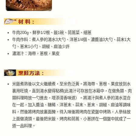
牛肉200g、鮮參1/2根、飯1碗、茼蒿菜、細蔥
牛肉作料：煮人參的湯水3大勺、洋蔥1/4個、濃醬油3大勺、蒜末1大
勺、蔥末1小勺、胡椒、麻油少許
濃湯汁：海帶，蔥根，果皮
米飯煮熟後以文火繼續煮，至米色泛黃。將海帶、蔥根、果皮放到水
裏用旺燒，直到湯水變得粘稠(此湯汁可存放在冰箱中，在做魚類、肉
類料理時放一勺進去，增添清香味道）。將湯汁與煮人參的湯水混合
在一起，加入醬油、糖稀、洋蔥末、蒜末、蔥末、胡椒、麻油等調味
料，然後將烤肉放裏面醃。待入味後將烤肉在瓷盤中烤熟，人參絲放
上面做澆頭。最後把米飯、烤肉和茼蒿、小蔥拼在一個盤中就成了一
道一品料理。