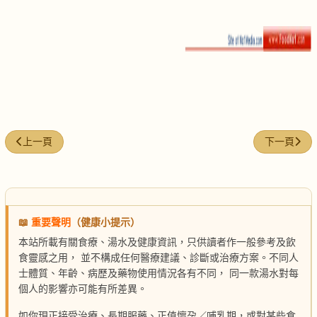
上一篇文章: 人蔘炒年糕
下一篇文章:
上一頁
下一頁
📖
重要聲明
（健康小提示）
本站所載有關食療、湯水及健康資訊，只供讀者作一般參考及飲
食靈感之用， 並不構成任何醫療建議、診斷或治療方案。不同人
士體質、年齡、病歷及藥物使用情況各有不同， 同一款湯水對每
個人的影響亦可能有所差異。
如你現正接受治療、長期服藥、正值懷孕／哺乳期，或對某些食