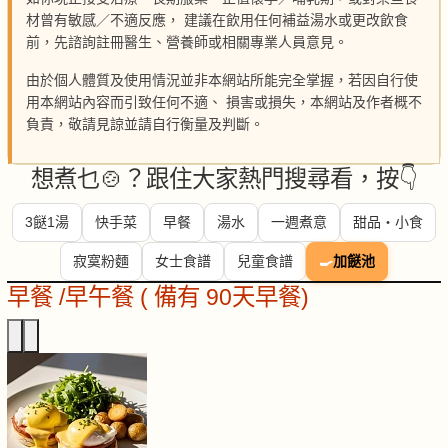
材曾有敏感／不適反應， 建議在飲用任何補益湯水或更改飲食
前，先諮詢註冊醫生、營養師或相關專業人員意見。
由於個人體質及使用情況並非本網站所能完全掌握，若因自行使
用本網站內容而引致任何不適、 損害或損失，本網站及作者概不
負責，敬請見諒並請自行衡量及判斷。
想煮乜🍲？跟住大家熱門搜尋看，按👇
3餸1湯
快手菜
早餐
湯水
一週煮意
甜品・小食
寂寞粉麵
女士食譜
兒童食譜
🍳
加餸池
早餐 /早午餐 ( 備有 90天早餐)