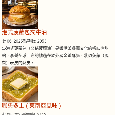
港式菠蘿包夾牛油
七 06, 2025
點擊數: 2053
📜港式菠蘿包（又稱菠蘿油）是香港茶餐廳文化的標誌性甜
點，享譽全球。它的精髓在於外層金黃酥脆、狀似菠蘿（鳳
梨）表皮的酥皮，…
咖央多士 ( 東南亞風味 )
七 09, 2025
點擊數: 2113