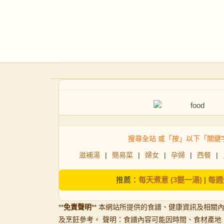
搜尋全站 或「按」以下「關鍵
滋補湯
|
簡易菜
|
婦女
|
孕婦
|
西餐
|
推薦：
每天煮意 (3餸一湯)
|
每週
**
免責聲明
** 本網站所提供的食譜、健康資訊及相關
及烹飪參考。 聲明：食譜內容可能因時間、食材產地