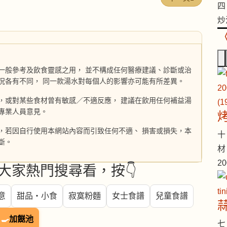
四 
炒
一般參考及飲食靈感之用， 並不構成任何醫療建議、診斷或治
況各有不同， 同一款湯水對每個人的影響亦可能有所差異。
，或對某些食材曾有敏感／不適反應， 建議在飲用任何補益湯
專業人員意見。
，若因自行使用本網站內容而引致任何不適、 損害或損失，本
十 
斷。
材
2
大家熱門搜尋看，按👇
意
甜品・小食
寂寞粉麵
女士食譜
兒童食譜
🍳
加餸池
七 