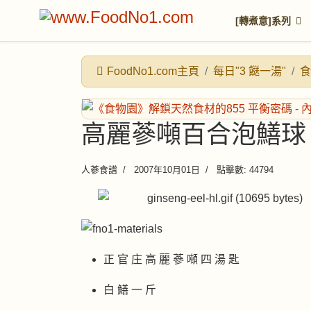
[轉煮意]系列
FoodNo1.com主頁
每日"3 餸一湯"
食
高麗蔘噸百合泡鱔球
人蔘食譜
2007年10月01日
點擊數: 44794
正 官 庄 高 麗 蔘 噸 四 湯 匙
白 鱔 一 斤