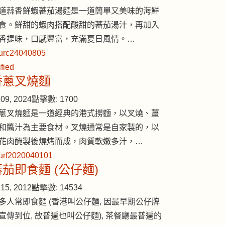
道蒜香鮮蝦蕃茄湯麵是一道簡單又美味的海鮮
食。鮮甜的蝦肉搭配酸甜的蕃茄湯汁，再加入
香提味，口感豐富，充滿夏日風情。…
香蔥叉燒麵
09, 2024
點擊數: 1700
蔥叉燒麵是一道經典的港式撈麵，以叉燒、薑
和醬汁為主要食材。叉燒通常是自家製的，以
花肉醃製後燒烤而成，肉質軟嫩多汁，…
蕃茄即食麵 (公仔麵)
15, 2012
點擊數: 14534
多人常即食麵 (香港叫公仔麵, 因最早期公仔牌
宣傳到位, 故普遍也叫公仔麵), 茶餐廳最普遍的