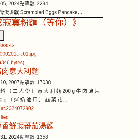
05, 2024
點擊數: 2294
滑蛋班戟 Scrambled Eggs Pancake…
《寂寞粉麵（等你）》
烤肉意大利麵
10, 2007
點擊數: 17038
 料 （ 二 人 份 ） 意 大 利 麵 200 g 牛 肉 薄 片
00 g （ 烤 奶 油 用 ） 韭 菜 花…
蒜香鮮蝦蕃茄湯麵
31, 2024
點擊數: 1358