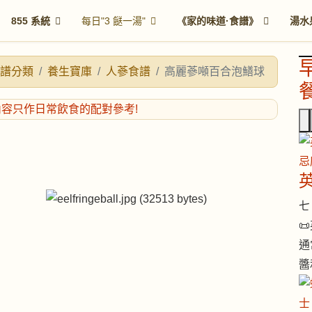
855 系統
每日"3 餸一湯"
《家的味道·食譜》
湯水
譜分類
養生寶庫
人蔘食譜
高麗蔘噸百合泡鱔球
餐
七 

通
醬