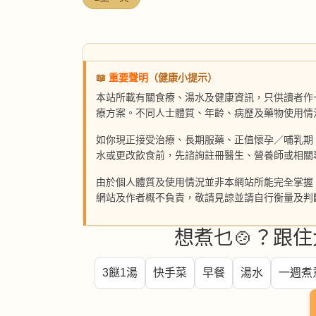
📖
重要聲明
（健康小提示）
本站所載有關食療、湯水及健康資訊，只供讀者作
療方案。不同人士體質、年齡、病歷及藥物使用情
如你現正接受治療、長期服藥、正值懷孕／哺乳期
水或更改飲食前，先諮詢註冊醫生、營養師或相關
由於個人體質及使用情況並非本網站所能完全掌握
網站及作者概不負責，敬請見諒並請自行衡量及判
想煮乜🍲？跟住
3餸1湯
快手菜
早餐
湯水
一週煮