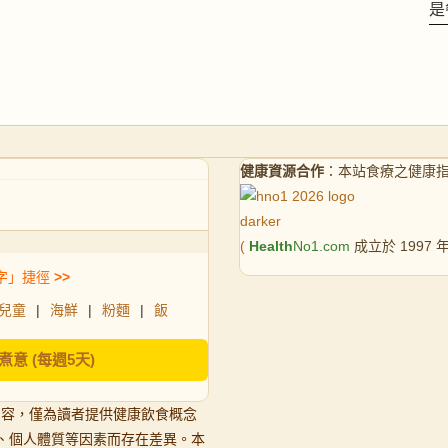
是
健康資源合作
：本站食療之健康
(
Health
No1.com
成立於 1997
字」捷徑
>>
兒童
|
海鮮
|
粉麵
|
飯
煮意 (每週5天)
內容，僅為讀者提供健康飲食概念
、個人體質等因素而存在差異。本