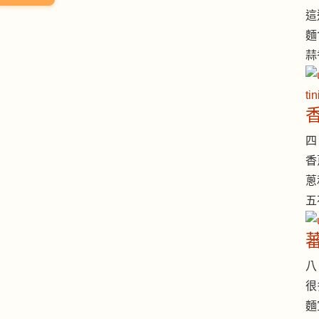
這
麵
蒜
四 
香
蔥
五
八 
很
麵