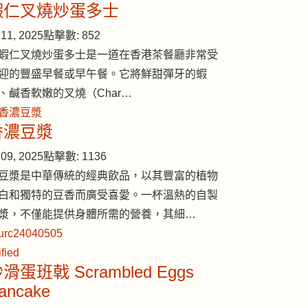
蝦仁叉燒炒蛋多士
11, 2025
點擊數: 852
蝦仁叉燒炒蛋多士是一道在香港茶餐廳非常受
迎的豐盛早餐或早午餐。它將鮮甜彈牙的蝦
、鹹香軟嫩的叉燒（Char…
香濃豆漿
09, 2025
點擊數: 1136
豆漿是中華傳統的經典飲品，以其豐富的植物
白和獨特的豆香而廣受喜愛。一杯溫熱的自製
漿，不僅能提供身體所需的營養，其細…
滑蛋班戟 Scrambled Eggs
ancake
蔘食療