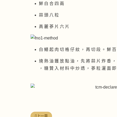
鮮 白 合 四 兩
蒜 頭 八 粒
高 麗 蔘 片 六 片
白 鱔 起 肉 切 格 仔 紋 ， 再 切 段 。 鮮 百
燒 熱 油 鑊 放 點 油 ， 先 將 蒜 片 炸 香 ，
， 糖 贊 入 材 料 中 炒 透 ， 蔘 粒 灑 面 即
上一篇文章: 高麗蔘扣鱔肚
上一頁