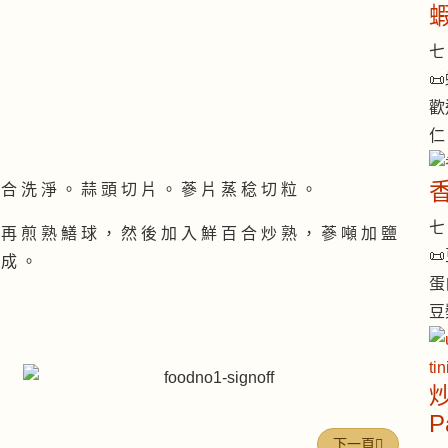
七 

歡
仁
 合 洗 淨 。 蒜 頭 切 片 。 蔘 片 蒸 稔 切 粒 。
七 
 再 煎 熟 鱔 球 ， 然 後 加 入 鮮 百 合 炒 熟 ， 蔘 噸 加 鹽

 成 。
蛋
豆
炒
P
下一篇文章: 高麗
下一頁