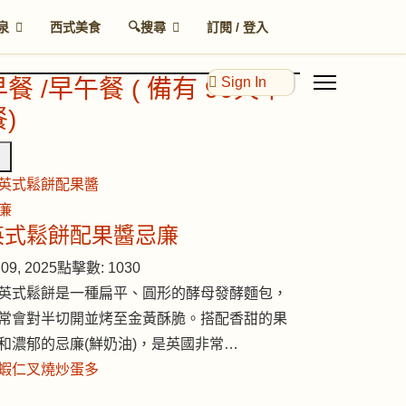
泉
西式美食
🔍搜尋
訂閱 / 登入
Sign In
早餐 /早午餐 ( 備有 90天早
)
英式鬆餅配果醬忌廉
09, 2025
點擊數: 1030
英式鬆餅是一種扁平、圓形的酵母發酵麵包，
常會對半切開並烤至金黃酥脆。搭配香甜的果
和濃郁的忌廉(鮮奶油)，是英國非常…