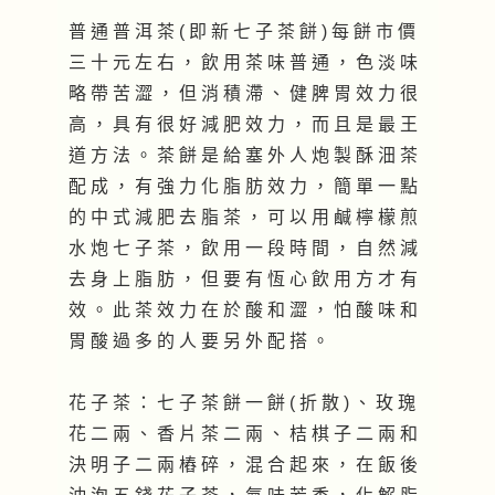
普 通 普 洱 茶 ( 即 新 七 子 茶 餅 ) 每 餅 市 價
三 十 元 左 右 ， 飲 用 茶 味 普 通 ， 色 淡 味
略 帶 苦 澀 ， 但 消 積 滯 、 健 脾 胃 效 力 很
高 ， 具 有 很 好 減 肥 效 力 ， 而 且 是 最 王
道 方 法 。 茶 餅 是 給 塞 外 人 炮 製 酥 沺 茶
配 成 ， 有 強 力 化 脂 肪 效 力 ， 簡 單 一 點
的 中 式 減 肥 去 脂 茶 ， 可 以 用 鹹 檸 檬 煎
水 炮 七 子 茶 ， 飲 用 一 段 時 間 ， 自 然 減
去 身 上 脂 肪 ， 但 要 有 恆 心 飲 用 方 才 有
效 。 此 茶 效 力 在 於 酸 和 澀 ， 怕 酸 味 和
胃 酸 過 多 的 人 要 另 外 配 搭 。
花 子 茶 ： 七 子 茶 餅 一 餅 ( 折 散 ) 、 玫 瑰
花 二 兩 、 香 片 茶 二 兩 、 桔 棋 子 二 兩 和
決 明 子 二 兩 樁 碎 ， 混 合 起 來 ， 在 飯 後