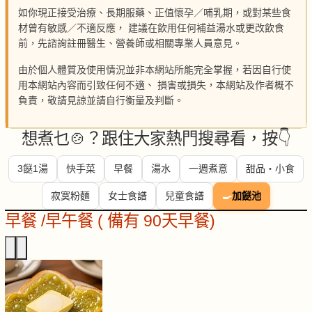
如你現正接受治療、長期服藥、正值懷孕／哺乳期，或對某些食
材曾有敏感／不適反應， 建議在飲用任何補益湯水或更改飲食
前，先諮詢註冊醫生、營養師或相關專業人員意見。
由於個人體質及使用情況並非本網站所能完全掌握，若因自行使
用本網站內容而引致任何不適、 損害或損失，本網站及作者概不
負責，敬請見諒並請自行衡量及判斷。
想煮乜🍲？跟住大家熱門搜尋看，按👇
3餸1湯
快手菜
早餐
湯水
一週煮意
甜品・小食
寂寞粉麵
女士食譜
兒童食譜
🍳
加餸池
早餐 /早午餐 ( 備有 90天早餐)