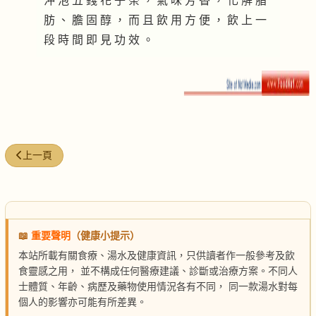
沖 泡 五 錢 花 子 茶 ， 氣 味 芳 香 ， 化 解 脂
肪 、 膽 固 醇 ， 而 且 飲 用 方 便 ， 飲 上 一
段 時 間 即 見 功 效 。
上一篇文章: 雲梅茶
上一頁
📖
重要聲明
（健康小提示）
本站所載有關食療、湯水及健康資訊，只供讀者作一般參考及飲
食靈感之用， 並不構成任何醫療建議、診斷或治療方案。不同人
士體質、年齡、病歷及藥物使用情況各有不同， 同一款湯水對每
個人的影響亦可能有所差異。