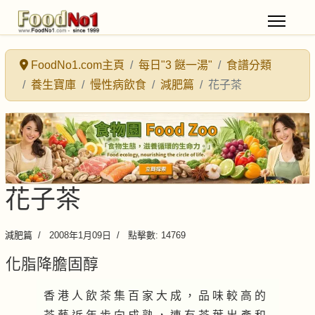
FoodNo1.com主頁
每日"3 餸一湯"
食譜分類
養生寶庫
慢性病飲食
減肥篇
花子茶
花子茶
減肥篇
2008年1月09日
點擊數: 14769
化脂降膽固醇
香 港 人 飲 茶 集 百 家 大 成 ， 品 味 較 高 的