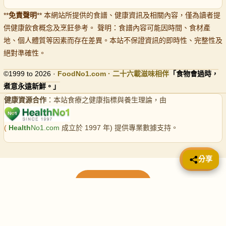
**
免責聲明
** 本網站所提供的食譜、健康資訊及相關內容，僅為讀者提
供健康飲食概念及烹飪參考。 聲明：食譜內容可能因時間、食材產
地、個人體質等因素而存在差異。本站不保證資訊的即時性、完整性及
絕對準確性。
©1999 to 2026 ·
FoodNo1
.com · 二十六載滋味相伴
「食物會過時，
煮意永遠新鮮。」
健康資源合作
：本站食療之健康指標與養生理論，由
(
Health
No1.com
成立於 1997 年) 提供專業數據支持。
📤 分享
分享
載入更多食譜
請使用下方頁數繼續瀏覽更多食譜