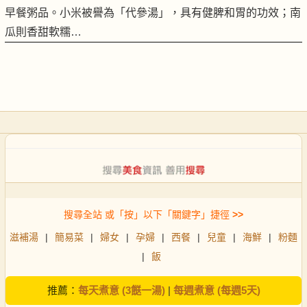
早餐粥品。小米被譽為「代參湯」，具有健脾和胃的功效；南
瓜則香甜軟糯…
搜尋全站 或「按」以下「關鍵字」捷徑
>>
滋補湯
|
簡易菜
|
婦女
|
孕婦
|
西餐
|
兒童
|
海鮮
|
粉麵
|
飯
推薦：
每天煮意 (3餸一湯)
|
每週煮意 (每週5天)