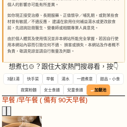
個人的影響亦可能有所差異。
如你現正接受治療、長期服藥、正值懷孕／哺乳期，或對某些食
材曾有敏感／不適反應， 建議在飲用任何補益湯水或更改飲食
前，先諮詢註冊醫生、營養師或相關專業人員意見。
由於個人體質及使用情況並非本網站所能完全掌握，若因自行使
用本網站內容而引致任何不適、 損害或損失，本網站及作者概不
負責，敬請見諒並請自行衡量及判斷。
想煮乜🍲？跟住大家熱門搜尋看，按👇
3餸1湯
快手菜
早餐
湯水
一週煮意
甜品・小食
寂寞粉麵
女士食譜
兒童食譜
🍳
加餸池
早餐 /早午餐 ( 備有 90天早餐)