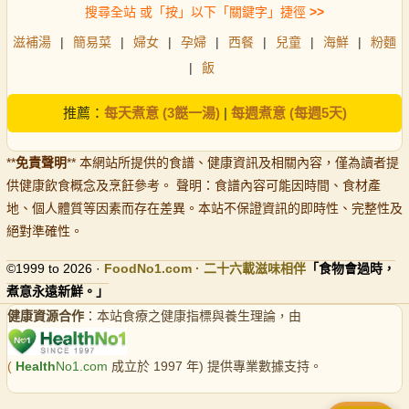
搜尋全站 或「按」以下「關鍵字」捷徑
>>
滋補湯
|
簡易菜
|
婦女
|
孕婦
|
西餐
|
兒童
|
海鮮
|
粉麵
|
飯
推薦：
每天煮意 (3餸一湯)
|
每週煮意 (每週5天)
**
免責聲明
** 本網站所提供的食譜、健康資訊及相關內容，僅為讀者提
供健康飲食概念及烹飪參考。 聲明：食譜內容可能因時間、食材產
地、個人體質等因素而存在差異。本站不保證資訊的即時性、完整性及
絕對準確性。
©1999 to 2026 ·
FoodNo1
.com · 二十六載滋味相伴
「食物會過時，
煮意永遠新鮮。」
健康資源合作
：本站食療之健康指標與養生理論，由
(
Health
No1.com
成立於 1997 年) 提供專業數據支持。