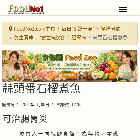
FoodNo1.com主頁
每日"3 餸一湯"
食譜分類
養生寶庫
慢性病飲食
腸胃病
蒜頭番石榴煮魚
蒜頭番石榴煮魚
腸胃病
2008年1月05日
點擊數: 12793
可治腸胃炎
城 市 人 一 向 視 飲 食 衛 生 為 無 物 ， 霍 亂