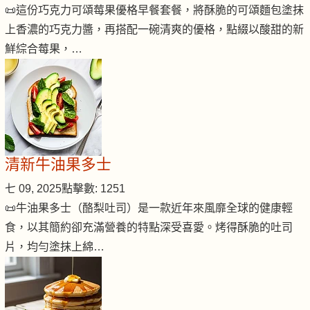
📜這份巧克力可頌莓果優格早餐套餐，將酥脆的可頌麵包塗抹
上香濃的巧克力醬，再搭配一碗清爽的優格，點綴以酸甜的新
鮮綜合莓果，…
清新牛油果多士
七 09, 2025
點擊數: 1251
📜牛油果多士（酪梨吐司）是一款近年來風靡全球的健康輕
食，以其簡約卻充滿營養的特點深受喜愛。烤得酥脆的吐司
片，均勻塗抹上綿…