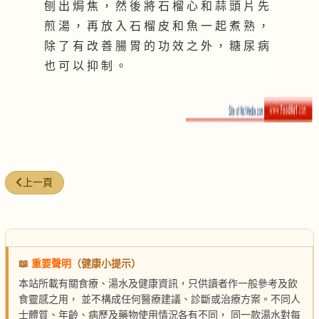
刨 出 焗 焦 ， 然 後 將 石 榴 心 和 蒜 頭 片 先
煎 湯 ， 再 放 入 石 榴 皮 和 魚 一 起 煮 熟 ，
除 了 有 改 善 腸 胃 的 功 效 之 外 ， 糖 尿 病
也 可 以 抑 制 。
上一篇文章: 風濕胃積氣食療方
上一頁
📖
重要聲明
（健康小提示）
本站所載有關食療、湯水及健康資訊，只供讀者作一般參考及飲
食靈感之用， 並不構成任何醫療建議、診斷或治療方案。不同人
士體質、年齡、病歷及藥物使用情況各有不同， 同一款湯水對每