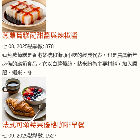
蒸蘿蔔糕配甜醬與辣椒醬
七 08, 2025
點擊數: 878
📜蒸蘿蔔糕是香港茶樓和街頭小吃的經典代表，也是農曆新年
必備的應節食品。它以白蘿蔔絲、粘米粉為主要材料，加入臘
腸、蝦米、冬…
法式可頌莓果優格咖啡早餐
七 09, 2025
點擊數: 1527