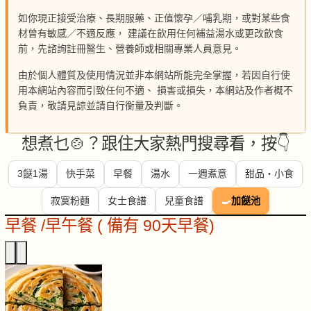
如你現正接受治療、長期服藥、正值懷孕／哺乳期，或對某些食
材曾有敏感／不適反應， 建議在飲用任何補益湯水或更改飲食
前，先諮詢註冊醫生、營養師或相關專業人員意見。
由於個人體質及使用情況並非本網站所能完全掌握，若因自行使
用本網站內容而引致任何不適、 損害或損失，本網站及作者概不
負責，敬請見諒並請自行衡量及判斷。
想煮乜🍲？跟住大家熱門搜尋看，按👇
3餸1湯
快手菜
早餐
湯水
一週煮意
甜品・小食
寂寞粉麵
女士食譜
兒童食譜
🍳
加餸池
早餐 /早午餐 ( 備有 90天早餐)