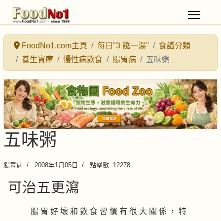
FoodNo1.com主頁
每日"3 餸一湯"
食譜分類
養生寶庫
慢性病飲食
腸胃病
五味粥
五味粥
腸胃病
2008年1月05日
點擊數: 12278
可治五更瀉
腸 胃 好 壞 和 飲 食 習 慣 有 很 大 關 係 ， 特