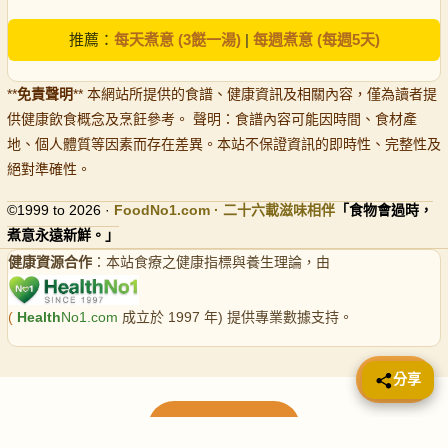
推薦：
每天煮意 (3餸一湯)
|
每週煮意 (每週5天)
**
免責聲明
** 本網站所提供的食譜、健康資訊及相關內容，僅為讀者提
供健康飲食概念及烹飪參考。 聲明：食譜內容可能因時間、食材產
地、個人體質等因素而存在差異。本站不保證資訊的即時性、完整性及
絕對準確性。
©1999 to 2026 ·
FoodNo1
.com · 二十六載滋味相伴
「食物會過時，
煮意永遠新鮮。」
健康資源合作
：本站食療之健康指標與養生理論，由
(
Health
No1.com
成立於 1997 年) 提供專業數據支持。
📤 分享
分享
載入更多食譜