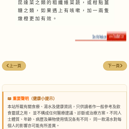
昆 達 菜 之 類 的 粗 纖 維 菜 蔬 ， 或 柑 點 薑
糖 之 類 ， 如 果 遇 上 有 咳 嗽 ， 加 一 兩 隻
燉 橙 更 加 有 效 。
上一篇文章: 健脾米粉
下一篇文章
上一頁
下一頁
📖
重要聲明
（健康小提示）
本站所載有關食療、湯水及健康資訊，只供讀者作一般參考及飲
食靈感之用， 並不構成任何醫療建議、診斷或治療方案。不同人
士體質、年齡、病歷及藥物使用情況各有不同， 同一款湯水對每
個人的影響亦可能有所差異。