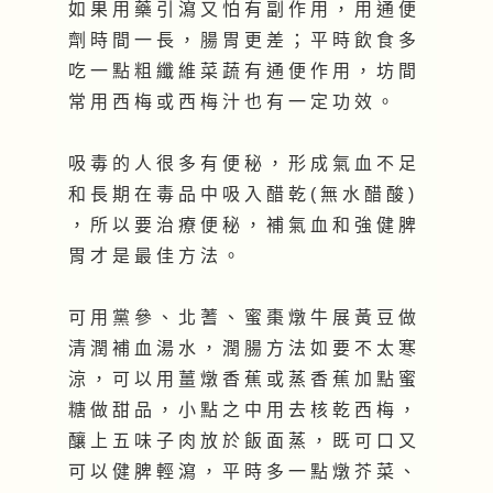
如 果 用 藥 引 瀉 又 怕 有 副 作 用 ， 用 通 便
劑 時 間 一 長 ， 腸 胃 更 差 ； 平 時 飲 食 多
吃 一 點 粗 纖 維 菜 蔬 有 通 便 作 用 ， 坊 間
常 用 西 梅 或 西 梅 汁 也 有 一 定 功 效 。
吸 毒 的 人 很 多 有 便 秘 ， 形 成 氣 血 不 足
和 長 期 在 毒 品 中 吸 入 醋 乾 ( 無 水 醋 酸 )
， 所 以 要 治 療 便 秘 ， 補 氣 血 和 強 健 脾
胃 才 是 最 佳 方 法 。
可 用 黨 參 、 北 蓍 、 蜜 棗 燉 牛 展 黃 豆 做
清 潤 補 血 湯 水 ， 潤 腸 方 法 如 要 不 太 寒
涼 ， 可 以 用 薑 燉 香 蕉 或 蒸 香 蕉 加 點 蜜
糖 做 甜 品 ， 小 點 之 中 用 去 核 乾 西 梅 ，
釀 上 五 味 子 肉 放 於 飯 面 蒸 ， 既 可 口 又
可 以 健 脾 輕 瀉 ， 平 時 多 一 點 燉 芥 菜 、