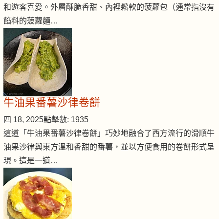
和遊客喜愛。外層酥脆香甜、內裡鬆軟的菠蘿包（通常指沒有
餡料的菠蘿麵…
牛油果番薯沙律卷餅
四 18, 2025
點擊數: 1935
這道「牛油果番薯沙律卷餅」巧妙地融合了西方流行的滑順牛
油果沙律與東方溫和香甜的番薯，並以方便食用的卷餅形式呈
現。這是一道…