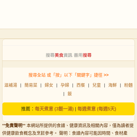
搜尋全站 或「按」以下「關鍵字」捷徑
>>
滋補湯
|
簡易菜
|
婦女
|
孕婦
|
西餐
|
兒童
|
海鮮
|
粉麵
|
飯
推薦：
每天煮意 (3餸一湯)
|
每週煮意 (每週5天)
**
免責聲明
** 本網站所提供的食譜、健康資訊及相關內容，僅為讀者提
供健康飲食概念及烹飪參考。 聲明：食譜內容可能因時間、食材產