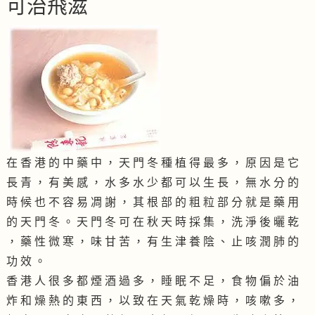
可治飛滋
在 香 港 的 中 藥 中 ， 天 門 冬 種 植 得 最 多 ， 原 因 是 它
長 青 ， 有 美 感 ， 水 多 水 少 都 可 以 生 長 ， 無 水 分 的
時 候 也 不 容 易 凋 謝 ， 其 根 部 的 粗 粒 部 分 就 是 藥 用
的 天 門 冬 。 天 門 冬 可 在 秋 天 時 採 集 ， 洗 淨 後 曬 乾
， 藥 性 微 寒 ， 味 甘 苦 ， 有 生 津 養 陰 、 止 咳 潤 肺 的
功 效 。
香 港 人 很 多 都 煙 酒 過 多 ， 睡 眠 不 足 ， 食 物 偏 於 油
炸 和 燥 熱 的 東 西 ， 以 致 在 天 氣 乾 燥 時 ， 咳 嗽 多 ，