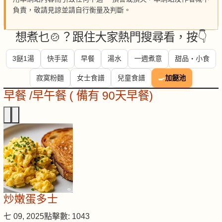
負責，敬請見諒並請自行衡量及判斷。
想煮乜🍲？跟住大家熱門搜尋看，按👇
3餸1湯
快手菜
早餐
湯水
一週煮意
甜品・小食
寂寞粉麵
女士食譜
兒童食譜
🍳
加餸池
早餐 /早午餐 ( 備有 90天早餐)
炒嫩蛋多士
七 09, 2025
點擊數: 1043