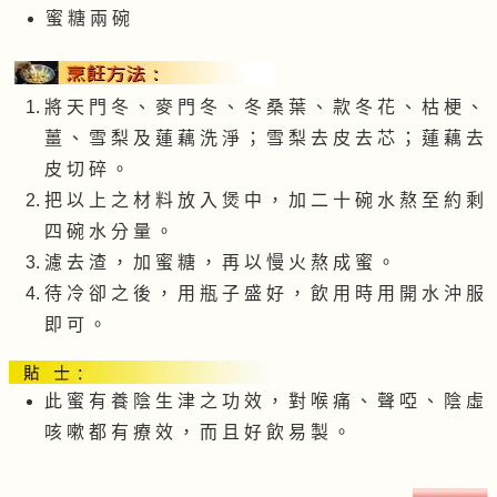
蜜 糖 兩 碗
將 天 門 冬 、 麥 門 冬 、 冬 桑 葉 、 款 冬 花 、 枯 梗 、
薑 、 雪 梨 及 蓮 藕 洗 淨 ； 雪 梨 去 皮 去 芯 ； 蓮 藕 去
皮 切 碎 。
把 以 上 之 材 料 放 入 煲 中 ， 加 二 十 碗 水 熬 至 約 剩
四 碗 水 分 量 。
濾 去 渣 ， 加 蜜 糖 ， 再 以 慢 火 熬 成 蜜 。
待 冷 卻 之 後 ， 用 瓶 子 盛 好 ， 飲 用 時 用 開 水 沖 服
即 可 。
此 蜜 有 養 陰 生 津 之 功 效 ， 對 喉 痛 、 聲 啞 、 陰 虛
咳 嗽 都 有 療 效 ， 而 且 好 飲 易 製 。