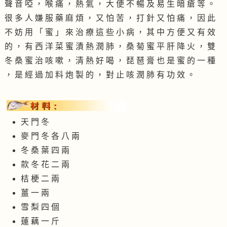
聲 音 啞 ， 喉 痛 ， 熱 氣 ， 大 便 不 暢 及 易 生 暗 瘡 等 。
很 多 人 嫌 服 藥 麻 煩 ， 又 怕 苦 ， 打 針 又 怕 痛 ， 因 此
不 妨 用 「 蜜 」 來 治 療 這 些 小 病 ， 其 中 方 便 又 有 效
的 ， 有 西 洋 菜 蜜 漬 熱 潤 肺 ， 桑 菊 蜜 平 肝 降 火 ， 雙
冬 桑 蜜 治 咳 嗽 ， 清 熱 好 喝 ， 琵 琶 膏 也 是 蜜 的 一 種
， 是 經 過 加 料 炮 製 的 ， 對 止 咳 潤 肺 有 功 效 。
天 門 冬
麥 門 冬 各 八 兩
冬 桑 葉 四 兩
款 冬 花 二 兩
桔 梗 二 兩
薑 一 兩
雪 梨 四 個
蓮 藕 一 斤