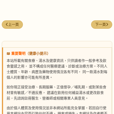
上一篇文章: 棗仁圓肉茶
下一篇文章:
上一頁
下一頁
📖
重要聲明
（健康小提示）
本站所載有關食療、湯水及健康資訊，只供讀者作一般參考及飲
食靈感之用， 並不構成任何醫療建議、診斷或治療方案。不同人
士體質、年齡、病歷及藥物使用情況各有不同， 同一款湯水對每
個人的影響亦可能有所差異。
如你現正接受治療、長期服藥、正值懷孕／哺乳期，或對某些食
材曾有敏感／不適反應， 建議在飲用任何補益湯水或更改飲食
前，先諮詢註冊醫生、營養師或相關專業人員意見。
由於個人體質及使用情況並非本網站所能完全掌握，若因自行使
用本網站內容而引致任何不適、 損害或損失，本網站及作者概不