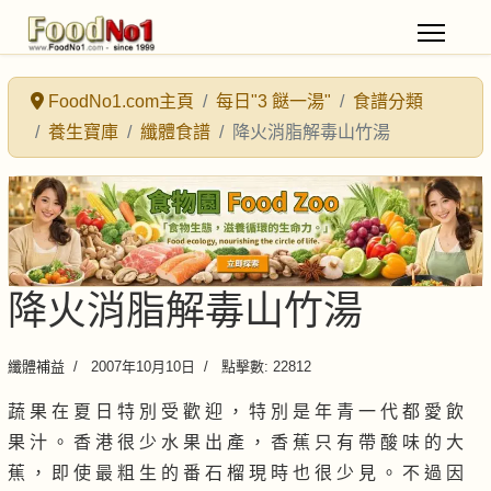
FoodNo1.com主頁
每日"3 餸一湯"
食譜分類
養生寶庫
纖體食譜
降火消脂解毒山竹湯
降火消脂解毒山竹湯
纖體補益
2007年10月10日
點擊數: 22812
蔬 果 在 夏 日 特 別 受 歡 迎 ， 特 別 是 年 青 一 代 都 愛 飲
果 汁 。 香 港 很 少 水 果 出 產 ， 香 蕉 只 有 帶 酸 味 的 大
蕉 ， 即 使 最 粗 生 的 番 石 榴 現 時 也 很 少 見 。 不 過 因