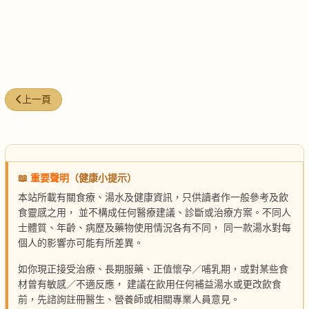
上一篇文章: 花子茶化脂降膽固醇
上一頁
📖
重要聲明
（健康小提示）
本站所載有關食療、湯水及健康資訊，只供讀者作一般參考及飲
食靈感之用， 並不構成任何醫療建議、診斷或治療方案。不同人
士體質、年齡、病歷及藥物使用情況各有不同， 同一款湯水對每
個人的影響亦可能有所差異。
如你現正接受治療、長期服藥、正值懷孕／哺乳期，或對某些食
材曾有敏感／不適反應， 建議在飲用任何補益湯水或更改飲食
前，先諮詢註冊醫生、營養師或相關專業人員意見。