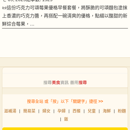
📜這份巧克力可頌莓果優格早餐套餐，將酥脆的可頌麵包塗抹
上香濃的巧克力醬，再搭配一碗清爽的優格，點綴以酸甜的新
鮮綜合莓果，…
搜尋全站 或「按」以下「關鍵字」捷徑
>>
滋補湯
|
簡易菜
|
婦女
|
孕婦
|
西餐
|
兒童
|
海鮮
|
粉麵
|
飯