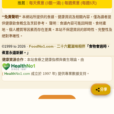
推薦：
每天煮意 (3餸一湯)
|
每週煮意 (每週5天)
**
免責聲明
** 本網站所提供的食譜、健康資訊及相關內容，僅為讀者提
供健康飲食概念及烹飪參考。 聲明：食譜內容可能因時間、食材產
地、個人體質等因素而存在差異。本站不保證資訊的即時性、完整性及
絕對準確性。
©1999 to 2026 ·
FoodNo1
.com · 二十六載滋味相伴
「食物會過時，
煮意永遠新鮮。」
健康資源合作
：本站食療之健康指標與養生理論，由
(
Health
No1.com
成立於 1997 年) 提供專業數據支持。
📤 分享
分享
載入更多食譜