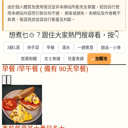
由於個人體質及使用情況並非本網站所能完全掌握，若因自行使
用本網站內容而引致任何不適、 損害或損失，本網站及作者概不
負責，敬請見諒並請自行衡量及判斷。
想煮乜🍲？跟住大家熱門搜尋看，按👇
3餸1湯
快手菜
早餐
湯水
一週煮意
甜品・小食
寂寞粉麵
女士食譜
兒童食譜
🍳
加餸池
早餐 /早午餐 ( 備有 90天早餐)