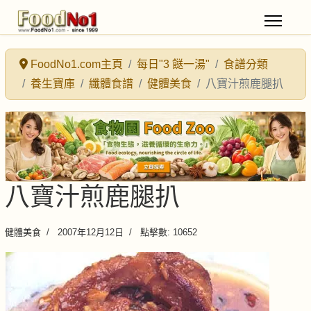
FoodNo1.com主頁
每日"3 餸一湯"
食譜分類
養生寶庫
纖體食譜
健體美食
八寶汁煎鹿腿扒
八寶汁煎鹿腿扒
健體美食
2007年12月12日
點擊數: 10652