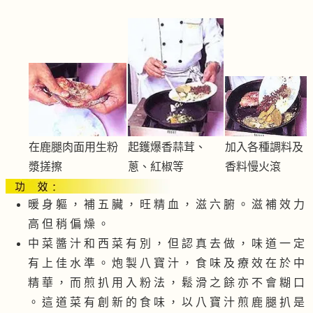
在鹿腿肉面用生粉
起鑊爆香蒜茸、
加入各種調料及
漿搓擦
蔥、紅椒等
香料慢火滾
暖 身 軀 ， 補 五 臟 ， 旺 精 血 ， 滋 六 腑 。 滋 補 效 力
高 但 稍 偏 燥 。
中 菜 醬 汁 和 西 菜 有 別 ， 但 認 真 去 做 ， 味 道 一 定
有 上 佳 水 準 。 炮 製 八 寶 汁 ， 食 味 及 療 效 在 於 中
精 華 ， 而 煎 扒 用 入 粉 法 ， 鬆 滑 之 餘 亦 不 會 糊 口
。 這 道 菜 有 創 新 的 食 味 ， 以 八 寶 汁 煎 鹿 腿 扒 是