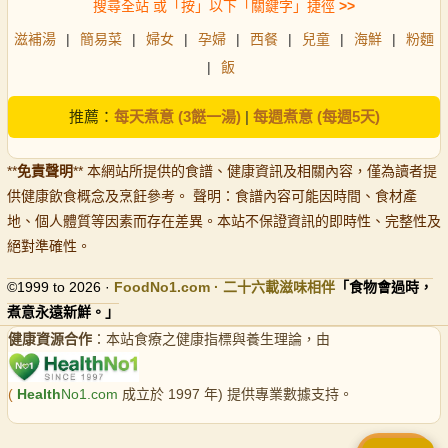
搜尋全站 或「按」以下「關鍵字」捷徑
>>
滋補湯
|
簡易菜
|
婦女
|
孕婦
|
西餐
|
兒童
|
海鮮
|
粉麵
|
飯
推薦：
每天煮意 (3餸一湯)
|
每週煮意 (每週5天)
**
免責聲明
** 本網站所提供的食譜、健康資訊及相關內容，僅為讀者提
供健康飲食概念及烹飪參考。 聲明：食譜內容可能因時間、食材產
地、個人體質等因素而存在差異。本站不保證資訊的即時性、完整性及
絕對準確性。
©1999 to 2026 ·
FoodNo1
.com · 二十六載滋味相伴
「食物會過時，
煮意永遠新鮮。」
健康資源合作
：本站食療之健康指標與養生理論，由
(
Health
No1.com
成立於 1997 年) 提供專業數據支持。