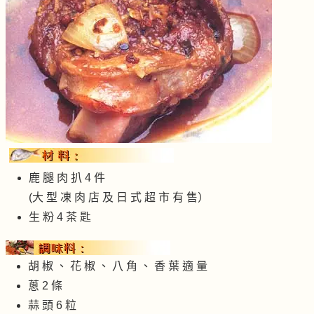
鹿 腿 肉 扒 4 件
(大 型 凍 肉 店 及 日 式 超 市 有 售）
生 粉 4 茶 匙
胡 椒 、 花 椒 、 八 角 、 香 葉 適 量
蔥 2 條
蒜 頭 6 粒