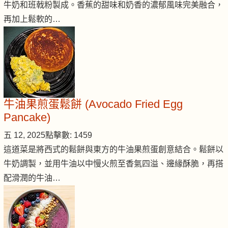
牛奶和班戟粉製成。香蕉的甜味和奶香的濃郁風味完美融合，
再加上鬆軟的…
牛油果煎蛋鬆餅 (Avocado Fried Egg
Pancake)
五 12, 2025
點擊數: 1459
這道菜是將西式的鬆餅與東方的牛油果煎蛋創意結合。鬆餅以
牛奶調製，並用牛油以中慢火煎至香氣四溢、邊緣酥脆，再搭
配滑潤的牛油…