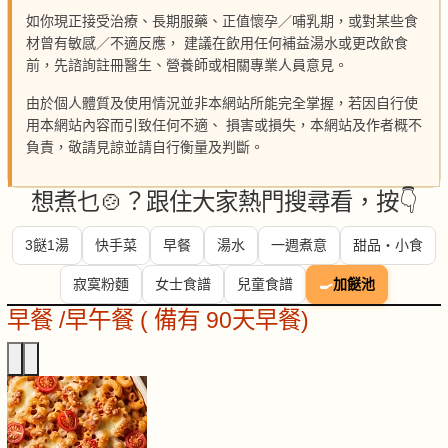
如你現正接受治療、長期服藥、正值懷孕／哺乳期，或對某些食
材曾有敏感／不適反應， 建議在飲用任何補益湯水或更改飲食
前，先諮詢註冊醫生、營養師或相關專業人員意見。
由於個人體質及使用情況並非本網站所能完全掌握，若因自行使
用本網站內容而引致任何不適、 損害或損失，本網站及作者概不
負責，敬請見諒並請自行衡量及判斷。
想煮乜🍲？跟住大家熱門搜尋看，按👇
3餸1湯
快手菜
早餐
湯水
一週煮意
甜品・小食
寂寞粉麵
女士食譜
兒童食譜
🍳
加餸池
早餐 /早午餐 ( 備有 90天早餐)