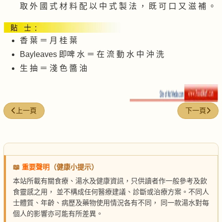
取 外 國 式 材 料 配 以 中 式 製 法 ， 既 可 口 又 滋 補 。
香 葉 ＝ 月 桂 葉
Bayleaves 即啤 水 ＝ 在 流 動 水 中 沖 洗
生 抽 ＝ 淺 色 醬 油
上一篇文章: 煎煮牙帶鹹魚
下一篇文章:
上一頁
下一頁
📖
重要聲明
（健康小提示）
本站所載有關食療、湯水及健康資訊，只供讀者作一般參考及飲
食靈感之用， 並不構成任何醫療建議、診斷或治療方案。不同人
士體質、年齡、病歷及藥物使用情況各有不同， 同一款湯水對每
個人的影響亦可能有所差異。