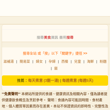
搜尋全站 或「按」以下「關鍵字」捷徑
>>
滋補湯
|
簡易菜
|
婦女
|
孕婦
|
西餐
|
兒童
|
海鮮
|
粉麵
|
飯
推薦：
每天煮意 (3餸一湯)
|
每週煮意 (每週5天)
**
免責聲明
** 本網站所提供的食譜、健康資訊及相關內容，僅為讀者提
供健康飲食概念及烹飪參考。 聲明：食譜內容可能因時間、食材產
地、個人體質等因素而存在差異。本站不保證資訊的即時性、完整性及