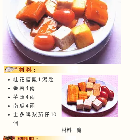
桂 花 糖 漿 1 湯 匙
番 薯 4 兩
芋 頭 4 兩
南 瓜 4 兩
士 多 啤 梨 茄 仔 10
個
材料一覽