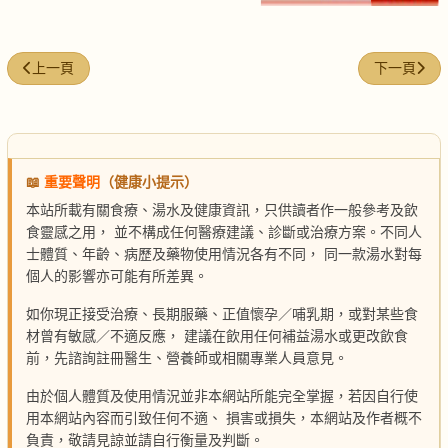
上一篇文章: 芋絲春卷
下一篇文章:
上一頁
下一頁
📖
重要聲明
（健康小提示）
本站所載有關食療、湯水及健康資訊，只供讀者作一般參考及飲
食靈感之用， 並不構成任何醫療建議、診斷或治療方案。不同人
士體質、年齡、病歷及藥物使用情況各有不同， 同一款湯水對每
個人的影響亦可能有所差異。
如你現正接受治療、長期服藥、正值懷孕／哺乳期，或對某些食
材曾有敏感／不適反應， 建議在飲用任何補益湯水或更改飲食
前，先諮詢註冊醫生、營養師或相關專業人員意見。
由於個人體質及使用情況並非本網站所能完全掌握，若因自行使
用本網站內容而引致任何不適、 損害或損失，本網站及作者概不
負責，敬請見諒並請自行衡量及判斷。