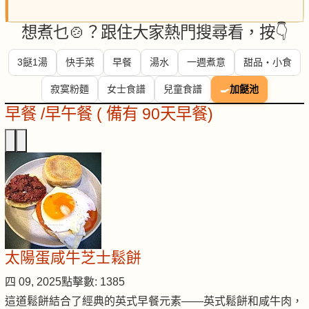
想煮乜🍲？跟住大家熱門搜尋看，按👇
3餸1湯
快手菜
早餐
湯水
一週煮意
甜品・小食
寂寞粉麵
女士食譜
兒童食譜
🍳
加餸池
早餐 /早午餐 ( 備有 90天早餐)
太陽蛋咸牛芝士鬆餅
四 09, 2025
點擊數: 1385
這道鬆餅結合了經典的英式早餐元素——英式鬆餅和咸牛肉，