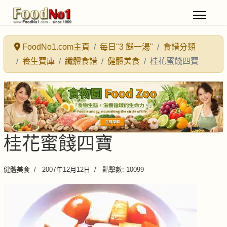
FoodNo1.com主頁
每日"3 餸一湯"
食譜分類
養生寶庫
纖體食譜
健體美食
桂花蜜餞四寶
桂花蜜餞四寶
健體美食
2007年12月12日
點擊數: 10099