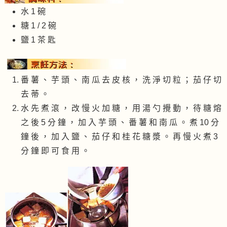
水 1 碗
糖 1 / 2 碗
鹽 1 茶 匙
番 薯 、 芋 頭 、 南 瓜 去 皮 核 ， 洗 淨 切 粒 ； 茄 仔 切
去 蒂 。
水 先 煮 滾 ， 改 慢 火 加 糖 ， 用 湯 勺 攪 動 ， 待 糖 熔
之 後 5 分 鐘 ， 加 入 芋 頭 、 番 薯 和 南 瓜 。 煮 10 分
鐘 後 ， 加 入 鹽 、 茄 仔 和 桂 花 糖 漿 。 再 慢 火 煮 3
分 鐘 即 可 食 用 。