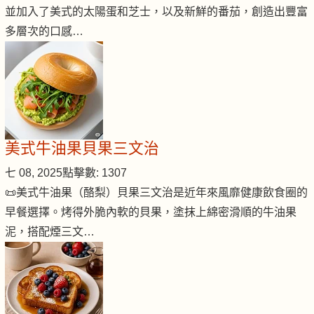
並加入了美式的太陽蛋和芝士，以及新鮮的番茄，創造出豐富
多層次的口感…
美式牛油果貝果三文治
七 08, 2025
點擊數: 1307
📜美式牛油果（酪梨）貝果三文治是近年來風靡健康飲食圈的
早餐選擇。烤得外脆內軟的貝果，塗抹上綿密滑順的牛油果
泥，搭配煙三文…