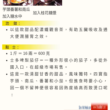
芋頭番薯和南瓜
加入桂花糖漿
加入糖水中
以 這 款 甜 品 配 濃 鐵 觀 音 茶 ， 有 助 五 臟 吸 收 及 通
大 便 潤 腸 胃 之 效 。
1 斤 ＝ 16 兩 ＝ 600 克
士 多 啤 梨 茄 仔 ＝ 一 種 外 形 很 小 的 茄 子 ， 多 從 外
國 入 口 ， 在 超 級 市 場 有 售 。
這 是 一 款 清 甜 甘 香 的 甜 品 ， 風 味 獨 特 。 四 寶 指
芋 頭 、 南 瓜 、 番 薯 和 小 茄 。 但 進 食 時 要 小 心 ，
因 一 個 不 留 神 便 很 容 易 因 熱 度 過 高 而 致 燙 口 呢
﹗