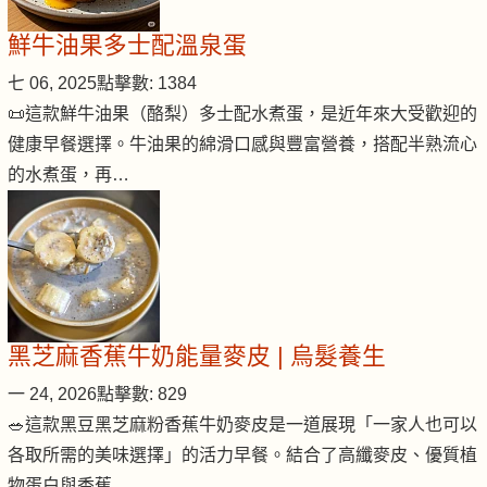
鮮牛油果多士配溫泉蛋
七 06, 2025
點擊數: 1384
📜這款鮮牛油果（酪梨）多士配水煮蛋，是近年來大受歡迎的
健康早餐選擇。牛油果的綿滑口感與豐富營養，搭配半熟流心
的水煮蛋，再…
黑芝麻香蕉牛奶能量麥皮 | 烏髮養生
一 24, 2026
點擊數: 829
🥗這款黑豆黑芝麻粉香蕉牛奶麥皮是一道展現「一家人也可以
各取所需的美味選擇」的活力早餐。結合了高纖麥皮、優質植
物蛋白與香蕉…