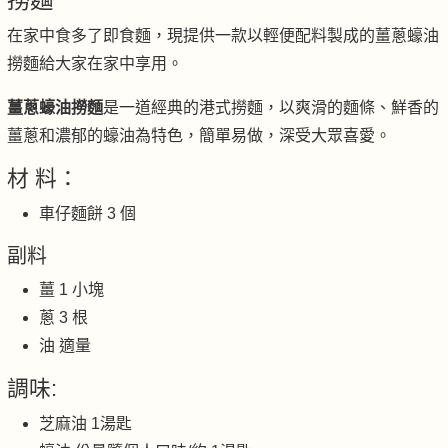
撈麵"
在家中食多了即食麵，現提供一款以輕便配料製成的薑蔥蠔油
撈麵給大家在家中享用。
薑蔥蠔油撈麵
是一道經典的港式撈麵，以爽滑的麵條、鮮香的
薑蔥和濃郁的蠔油為特色，簡單易做，深受大眾喜愛。
材 料：
車仔麵餅
3
個
副料
薑 1 小塊
蔥 3 根
油 適量
調味:
芝麻油 1湯匙