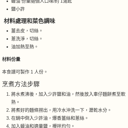
蠔油 份量隨個人口味/約 1湯匙
鹽小許
材料處理和菜色調味
薑去皮，切絲。
蔥洗淨，切絲。
油加熱至熱。
材料份量
本食譜可製作 1 人份。
烹煮方法步驟
將水煮沸後，加入少許鹽和油，然後放入車仔麵餅煮至軟
熟。
將煮好的麵條撈出，用冷水沖洗一下，瀝乾水分。
在鍋中倒入少許油，爆香薑絲和蔥絲。
加入蠔油和適量鹽，攪拌均勻。