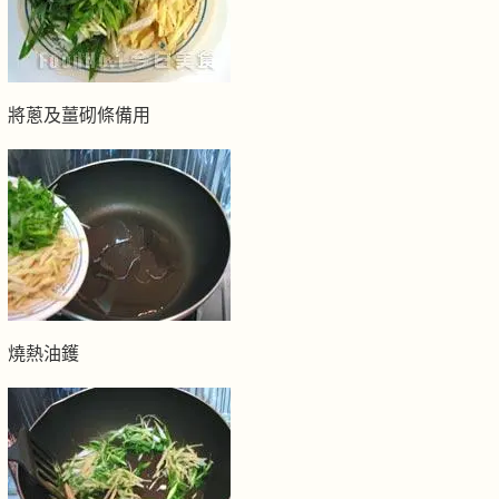
將蔥及薑砌條備用
燒熱油鑊