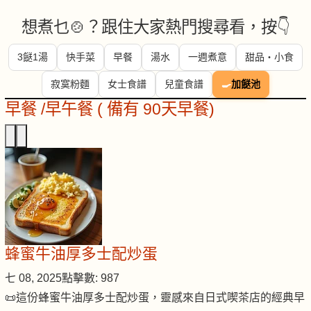
想煮乜🍲？跟住大家熱門搜尋看，按👇
3餸1湯
快手菜
早餐
湯水
一週煮意
甜品・小食
寂寞粉麵
女士食譜
兒童食譜
🍳
加餸池
早餐 /早午餐 ( 備有 90天早餐)
蜂蜜牛油厚多士配炒蛋
七 08, 2025
點擊數: 987
📜這份蜂蜜牛油厚多士配炒蛋，靈感來自日式喫茶店的經典早