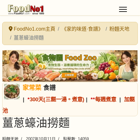
FoodNo1.com主頁
《家的味道·食譜》
粉麵天地
薑蔥蠔油撈麵
家常菜
食譜
|
*
300天(三餸一湯。煮意)
|
*
*
每週煮意
|
加餸
池
薑蔥蠔油撈麵
粉麵天地
2007年10月11日
點擊數: 14059