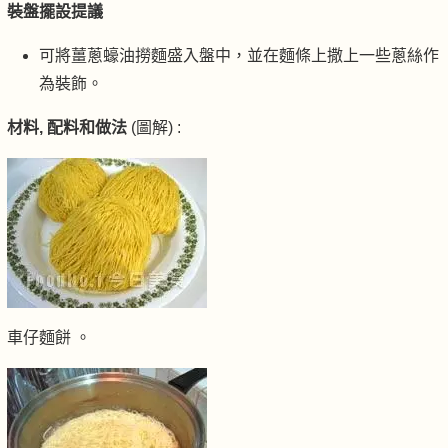
裝盤擺設提議
可將薑蔥蠔油撈麵盛入盤中，並在麵條上撒上一些蔥絲作
為裝飾。
材料, 配料和做法
(圖解) :
車仔麵餅 。