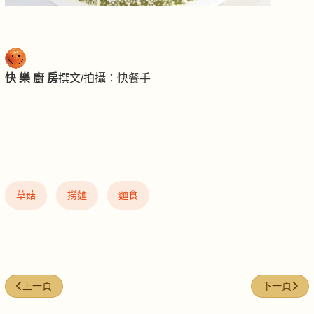
快 樂 廚 房
撰文
/
拍攝：快餐手
草菇
撈麵
麵食
上一篇文章: 星洲炒米
下一篇文章:
上一頁
下一頁