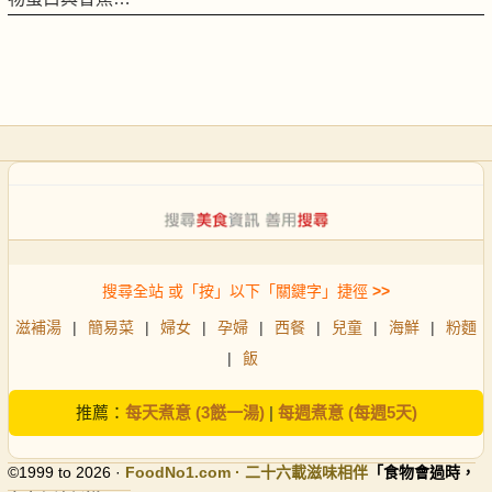
搜尋全站 或「按」以下「關鍵字」捷徑
>>
滋補湯
|
簡易菜
|
婦女
|
孕婦
|
西餐
|
兒童
|
海鮮
|
粉麵
|
飯
推薦：
每天煮意 (3餸一湯)
|
每週煮意 (每週5天)
©1999 to 2026 ·
FoodNo1
.com · 二十六載滋味相伴
「食物會過時，