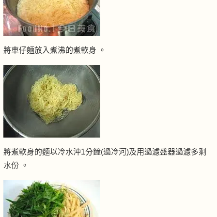
將車仔麵放入煮沸的煮軟身 。
將煮軟身的麵以冷水沖
1
分鐘
(
過冷河
)
及用過濾盛器過濾多剩
水份 。