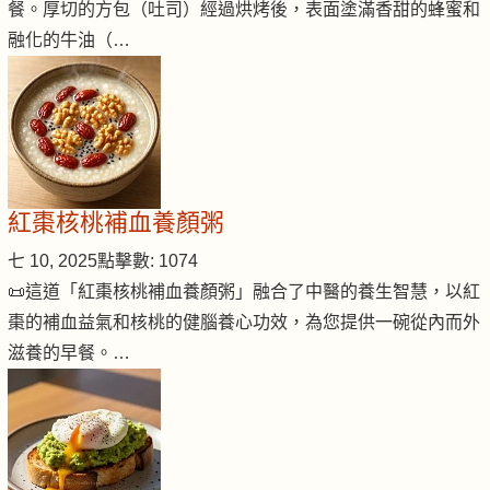
餐。厚切的方包（吐司）經過烘烤後，表面塗滿香甜的蜂蜜和
融化的牛油（…
紅棗核桃補血養顏粥
七 10, 2025
點擊數: 1074
📜這道「紅棗核桃補血養顏粥」融合了中醫的養生智慧，以紅
棗的補血益氣和核桃的健腦養心功效，為您提供一碗從內而外
滋養的早餐。…