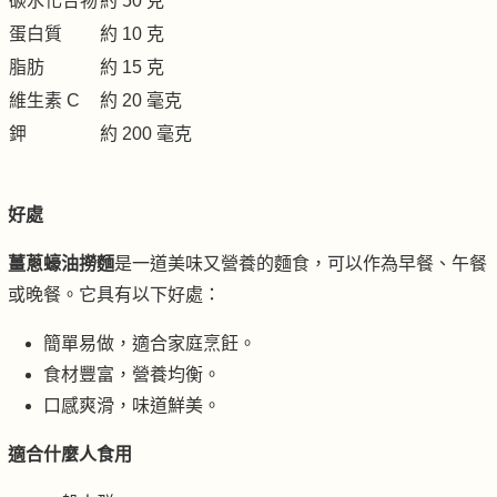
碳水化合物
約 50 克
蛋白質
約 10 克
脂肪
約 15 克
維生素 C
約 20 毫克
鉀
約 200 毫克
好處
薑蔥蠔油撈麵
是一道美味又營養的麵食，可以作為早餐、午餐
或晚餐。它具有以下好處：
簡單易做，適合家庭烹飪。
食材豐富，營養均衡。
口感爽滑，味道鮮美。
適合什麼人食用