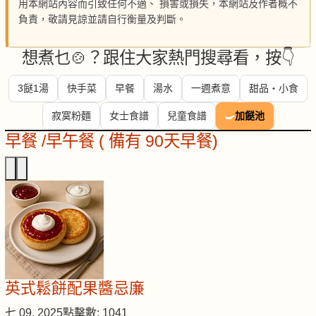
用本網站內容而引致任何不適、 損害或損失，本網站及作者概不
負責，敬請見諒並請自行衡量及判斷。
想煮乜🍲？跟住大家熱門搜尋看，按👇
3餸1湯
快手菜
早餐
湯水
一週煮意
甜品・小食
寂寞粉麵
女士食譜
兒童食譜
🍳
加餸池
早餐 /早午餐 ( 備有 90天早餐)
英式鬆餅配果醬忌廉
七 09, 2025
點擊數: 1041