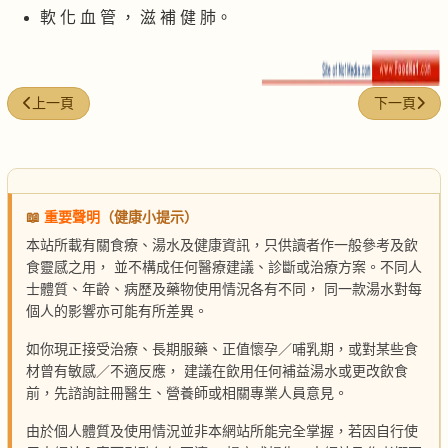
軟 化 血 管 ， 滋 補 健 肺。
上一篇文章: 炆三鮮
下一篇文章
上一頁
下一頁
📖
重要聲明
（健康小提示）
本站所載有關食療、湯水及健康資訊，只供讀者作一般參考及飲
食靈感之用， 並不構成任何醫療建議、診斷或治療方案。不同人
士體質、年齡、病歷及藥物使用情況各有不同， 同一款湯水對每
個人的影響亦可能有所差異。
如你現正接受治療、長期服藥、正值懷孕／哺乳期，或對某些食
材曾有敏感／不適反應， 建議在飲用任何補益湯水或更改飲食
前，先諮詢註冊醫生、營養師或相關專業人員意見。
由於個人體質及使用情況並非本網站所能完全掌握，若因自行使