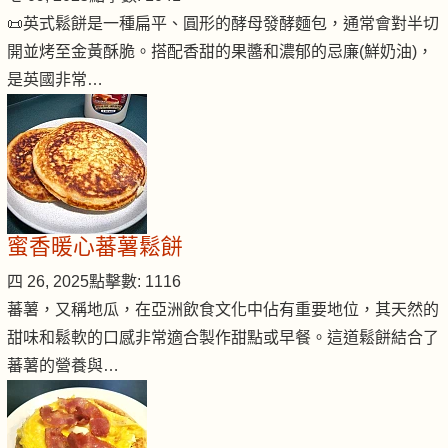
📜英式鬆餅是一種扁平、圓形的酵母發酵麵包，通常會對半切
開並烤至金黃酥脆。搭配香甜的果醬和濃郁的忌廉(鮮奶油)，
是英國非常…
蜜香暖心蕃薯鬆餅
四 26, 2025
點擊數: 1116
蕃薯，又稱地瓜，在亞洲飲食文化中佔有重要地位，其天然的
甜味和鬆軟的口感非常適合製作甜點或早餐。這道鬆餅結合了
蕃薯的營養與…