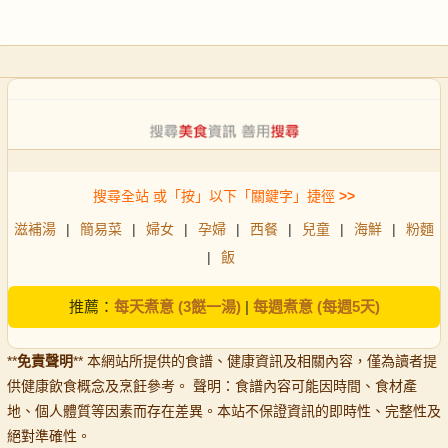
搜尋全站 或「按」以下「關鍵字」捷徑
>>
滋補湯
|
簡易菜
|
婦女
|
孕婦
|
西餐
|
兒童
|
海鮮
|
粉麵
|
飯
推薦：
每天煮意 (3餸一湯)
|
每週煮意 (每週5天)
**
免責聲明
** 本網站所提供的食譜、健康資訊及相關內容，僅為讀者提
供健康飲食概念及烹飪參考。 聲明：食譜內容可能因時間、食材產
地、個人體質等因素而存在差異。本站不保證資訊的即時性、完整性及
絕對準確性。