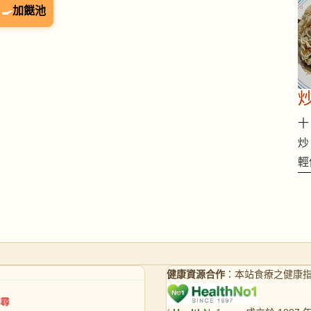
🍳
加餸池
十 
炒
輕
健康資源合作
：本站食療之健康