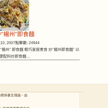
炒"楊州"即食麵
10, 2007
點擊數: 24944
 "楊州" 即食麵 輕巧家居煮食 炒"楊州即食麵" 以
便配料炒即食麵…
指標與養生理論，由