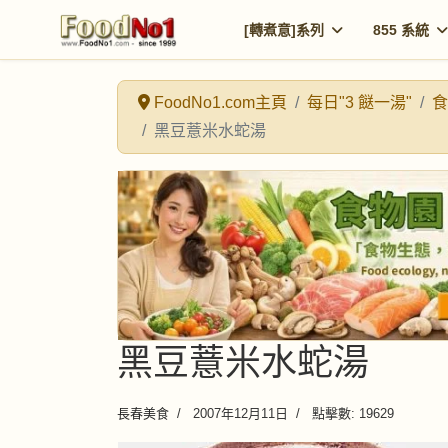
[轉煮意]系列
855 系統
FoodNo1.com主頁
每日"3 餸一湯"
食
黑豆薏米水蛇湯
黑豆薏米水蛇湯
長春美食
2007年12月11日
點擊數: 19629