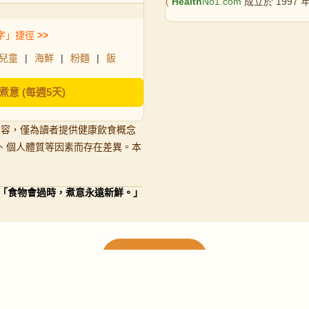
(
Health
No1.com
成立於 1997
字」捷徑
>>
兒童
|
海鮮
|
粉麵
|
飯
煮意 (每週5天)
內容，僅為讀者提供健康飲食概念
、個人體質等因素而存在差異。本
「食物會過時，煮意永遠新鮮。」
載入更多食譜
請使用下方頁數繼續瀏覽更多食譜