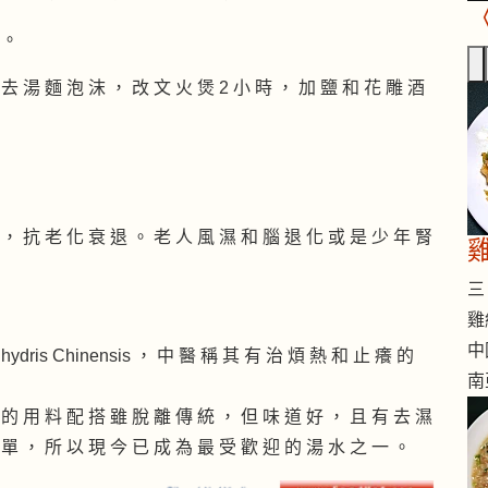
 。
 去 湯 麵 泡 沫 ， 改 文 火 煲 2 小 時 ， 加 鹽 和 花 雕 酒
 ， 抗 老 化 衰 退 。 老 人 風 濕 和 腦 退 化 或 是 少 年 腎
三 
雞
中
ydris Chinensis ， 中 醫 稱 其 有 治 煩 熱 和 止 癢 的
南
 的 用 料 配 搭 雖 脫 離 傳 統 ， 但 味 道 好 ， 且 有 去 濕
 單 ， 所 以 現 今 已 成 為 最 受 歡 迎 的 湯 水 之 一 。