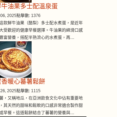
鮮牛油果多士配溫泉蛋
06, 2025
點擊數: 1376
這款鮮牛油果（酪梨）多士配水煮蛋，是近年
大受歡迎的健康早餐選擇。牛油果的綿滑口感
豐富營養，搭配半熟流心的水煮蛋，再…
蜜香暖心蕃薯鬆餅
26, 2025
點擊數: 1115
薯，又稱地瓜，在亞洲飲食文化中佔有重要地
，其天然的甜味和鬆軟的口感非常適合製作甜
或早餐。這道鬆餅結合了蕃薯的營養與…