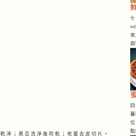
七 

來
與
四 
蕃
位
點
 乾 淨 ； 黑 豆 洗 淨 後 吹 乾 ； 老 薑 去 皮 切 片 。