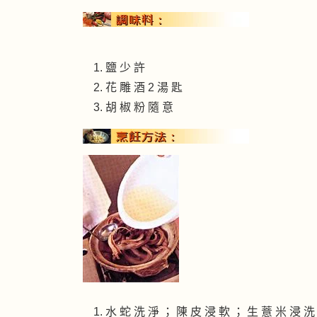
鹽 少 許
花 雕 酒 2 湯 匙
胡 椒 粉 隨 意
水 蛇 洗 淨 ； 陳 皮 浸 軟 ； 生 薏 米 浸 洗