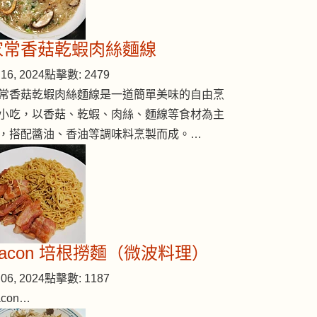
花炒海鮮雜錦
家常香菇乾蝦肉絲麵線
16, 2024
點擊數: 2479
常香菇乾蝦肉絲麵線是一道簡單美味的自由烹
小吃，以香菇、乾蝦、肉絲、麵線等食材為主
，搭配醬油、香油等調味料烹製而成。…
Bacon 培根撈麵（微波料理）
06, 2024
點擊數: 1187
acon…