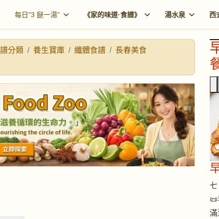
每日"3 餸一湯"
《家的味道·食譜》
湯水泉
西
譜分類
養生寶庫
纖體食譜
長春美食
餐
七 

滿