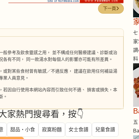
下一篇文章: 夜香
下一頁
七 
家
調
一般參考及飲食靈感之用， 並不構成任何醫療建議、診斷或治
料
況各有不同， 同一款湯水對每個人的影響亦可能有所差異。
，或對某些食材曾有敏感／不適反應， 建議在飲用任何補益湯
專業人員意見。
，若因自行使用本網站內容而引致任何不適、 損害或損失，本
斷。
大家熱門搜尋看，按👇
五 
意
甜品・小食
寂寞粉麵
女士食譜
兒童食譜
B