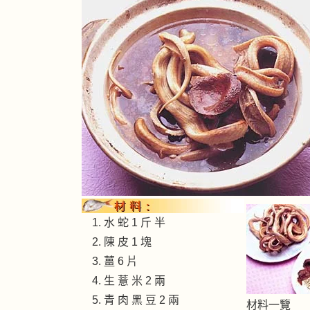
水 蛇 1 斤 半
陳 皮 1 塊
薑 6 片
生 薏 米 2 兩
青 肉 黑 豆 2 兩
材料一覽