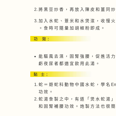
將 黑 豆 炒 香 ， 再 放 入 陳 皮 和 薑 同 炒
加 入 水 蛇 、 薏 米 和 水 煲 滾 ， 收 慢 火
。 食 時 可 隨 量 加 胡 椒 粉 即 成 。
能 驅 風 去 濕 ， 固 腎 強 腰 ， 促 進 活 力
虧 夜 尿 者 都 適 宜 飲 用 此 湯 。
蛇 ＝ 遊 蛇 科 動 物 中 國 水 蛇 ， 學 名 Enh
功 效 。
蛇 湯 食 製 之 中 ， 有 道 「 煲 水 蛇 湯 」
和 固 腎 補 腰 功 效 。 炮 製 方 法 也 很 簡