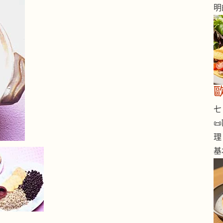
明
歐
七 

理
基