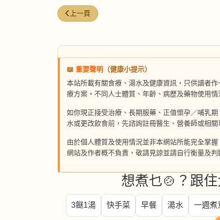
上一篇文章: 雙芹爆炒牛肉絲海蜇
上一頁
📖
重要聲明
（健康小提示）
本站所載有關食療、湯水及健康資訊，只供讀者作
療方案。不同人士體質、年齡、病歷及藥物使用情
如你現正接受治療、長期服藥、正值懷孕／哺乳期
水或更改飲食前，先諮詢註冊醫生、營養師或相關
由於個人體質及使用情況並非本網站所能完全掌握
網站及作者概不負責，敬請見諒並請自行衡量及判
想煮乜🍲？跟住
3餸1湯
快手菜
早餐
湯水
一週煮