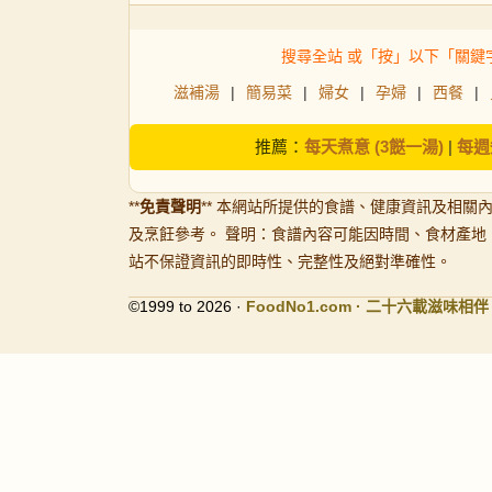
搜尋全站 或「按」以下「關鍵
滋補湯
|
簡易菜
|
婦女
|
孕婦
|
西餐
|
推薦：
每天煮意 (3餸一湯)
|
每週
**
免責聲明
** 本網站所提供的食譜、健康資訊及相關
及烹飪參考。 聲明：食譜內容可能因時間、食材產地
站不保證資訊的即時性、完整性及絕對準確性。
©1999 to 2026 ·
FoodNo1
.com · 二十六載滋味相伴