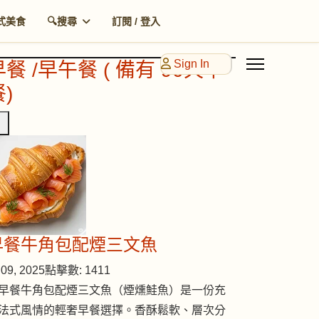
式美食
🔍搜尋
訂閱 / 登入
Sign In
早餐 /早午餐 ( 備有 90天早
)
早餐牛角包配煙三文魚
09, 2025
點擊數: 1411
早餐牛角包配煙三文魚（煙燻鮭魚）是一份充
法式風情的輕奢早餐選擇。香酥鬆軟、層次分