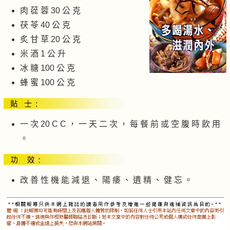
肉 蓯 蓉 30 公 克
茯 苓 40 公 克
炙 甘 草 20 公 克
米 酒 1 公 升
冰 糖 100 公 克
蜂 蜜 100 公 克
一 次 20 C C ， 一 天 二 次 ， 每 餐 前 或 空 腹 時 飲 用
。
改 善 性 機 能 減 退 、 陽 痿 、 遺 精 、 健 忘 。