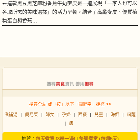
🥗這款黑豆黑芝麻粉香蕉牛奶麥皮是一道展現「一家人也可以
各取所需的美味選擇」的活力早餐。結合了高纖麥皮、優質植
物蛋白與香蕉…
搜尋全站 或「按」以下「關鍵字」捷徑
>>
滋補湯
|
簡易菜
|
婦女
|
孕婦
|
西餐
|
兒童
|
海鮮
|
粉麵
|
飯
推薦：
每天煮意 (3餸一湯)
|
每週煮意 (每週5天)