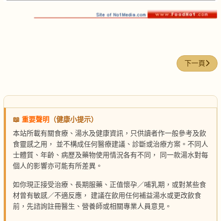
下一篇文章:
下一頁
📖
重要聲明
（健康小提示）
本站所載有關食療、湯水及健康資訊，只供讀者作一般參考及飲
食靈感之用， 並不構成任何醫療建議、診斷或治療方案。不同人
士體質、年齡、病歷及藥物使用情況各有不同， 同一款湯水對每
個人的影響亦可能有所差異。
如你現正接受治療、長期服藥、正值懷孕／哺乳期，或對某些食
材曾有敏感／不適反應， 建議在飲用任何補益湯水或更改飲食
前，先諮詢註冊醫生、營養師或相關專業人員意見。