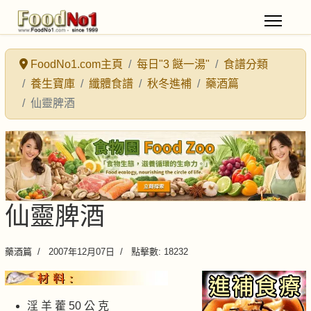
FoodNo1.com主頁
每日"3 餸一湯"
食譜分類
養生寶庫
纖體食譜
秋冬進補
藥酒篇
仙靈脾酒
仙靈脾酒
藥酒篇
2007年12月07日
點擊數: 18232
淫 羊 藿 50 公 克