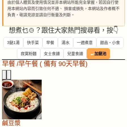
由於個人體質及使用情況並非本網站所能完全掌握，若因自行使
用本網站內容而引致任何不適、 損害或損失，本網站及作者概不
負責，敬請見諒並請自行衡量及判斷。
想煮乜🍲？跟住大家熱門搜尋看，按👇
3餸1湯
快手菜
早餐
湯水
一週煮意
甜品・小食
寂寞粉麵
女士食譜
兒童食譜
🍳
加餸池
早餐 /早午餐 ( 備有 90天早餐)
鹹豆漿