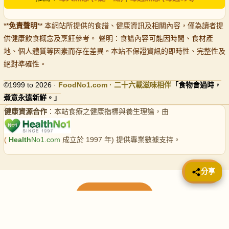
**
免責聲明
** 本網站所提供的食譜、健康資訊及相關內容，僅為讀者提
供健康飲食概念及烹飪參考。 聲明：食譜內容可能因時間、食材產
地、個人體質等因素而存在差異。本站不保證資訊的即時性、完整性及
絕對準確性。
©1999 to 2026 ·
FoodNo1
.com · 二十六載滋味相伴
「食物會過時，
煮意永遠新鮮。」
健康資源合作
：本站食療之健康指標與養生理論，由
(
Health
No1.com
成立於 1997 年) 提供專業數據支持。
📤 分享
分享
載入更多食譜
請使用下方頁數繼續瀏覽更多食譜