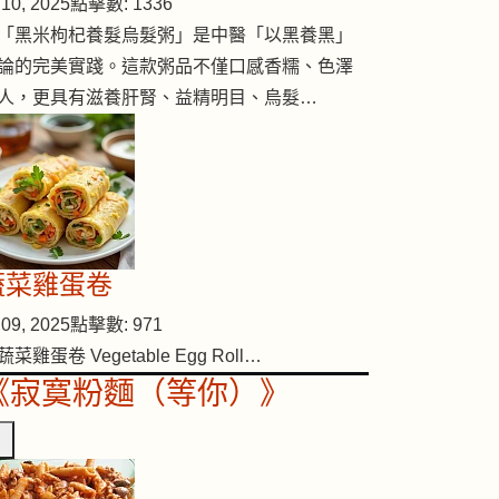
10, 2025
點擊數: 1336
「黑米枸杞養髮烏髮粥」是中醫「以黑養黑」
論的完美實踐。這款粥品不僅口感香糯、色澤
人，更具有滋養肝腎、益精明目、烏髮…
蔬菜雞蛋卷
09, 2025
點擊數: 971
蔬菜雞蛋卷 Vegetable Egg Roll…
《寂寞粉麵（等你）》