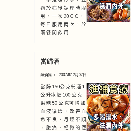
適 於 病 後 調 理 時 服
用 。 一 次 20 C C ，
每 日 服 用 兩 次 ， 於
兩 餐 間 飲 用
當歸酒
藥酒篇
2007年12月07日
當 歸 150公 克米 酒 1
公 升冰 糖 100 公 克
果 糖 50 公 克可 增 加
血 液 循 環 ， 改 善 血
色 不 良 ， 月 經 不 順
， 腹 痛 、 輕 微 的 便