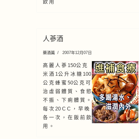
飲 用
人蔘酒
藥酒篇
2007年12月07日
高 麗 人 蔘 150公 克
米 酒 1公 升 冰 糖 100
公 克 蜂 蜜 50公 克 可
治 虛 弱 體 質 、 食 慾
不 振 、 下 痢 體 質 。
每 次 20 C C ， 早 晚
各 一 次 ， 在 飯 前 飲
用 。