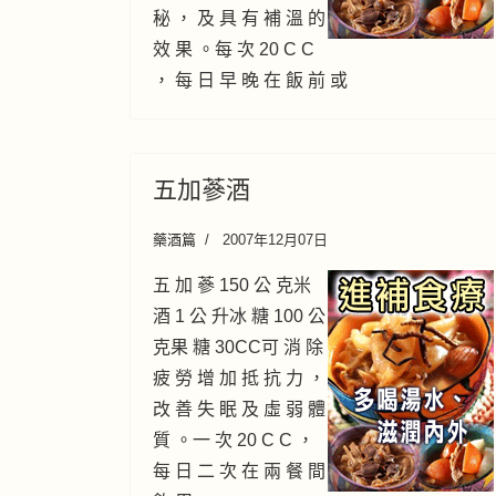
秘 ， 及 具 有 補 溫 的
效 果 。每 次 20 C C
， 每 日 早 晚 在 飯 前 或
五加蔘酒
藥酒篇
2007年12月07日
五 加 蔘 150 公 克米
酒 1 公 升冰 糖 100 公
克果 糖 30CC可 消 除
疲 勞 增 加 抵 抗 力 ，
改 善 失 眠 及 虛 弱 體
質 。一 次 20 C C ，
每 日 二 次 在 兩 餐 間