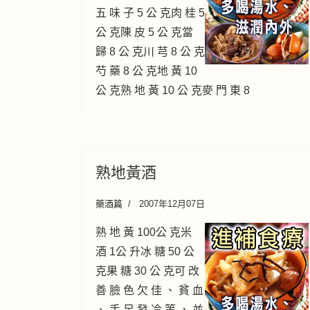
五 味 子 5 公 克肉 桂 5
公 克陳 皮 5 公 克當
歸 8 公 克川 芎 8 公 克
芍 藥 8 公 克地 黃 10
公 克熟 地 黃 10 公 克麥 門 東 8
熟地黃酒
藥酒篇
2007年12月07日
熟 地 黃 100公 克米
酒 1公 升冰 糖 50 公
克果 糖 30 公 克可 改
善 臉 色 欠 佳 、 貧 血
、 手 足 發 冷 等 ， 並