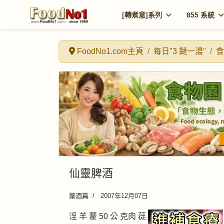
[轉煮意]系列
855 系統
FoodNo1.com主頁
每日"3 餸一湯"
食
仙靈脾酒
藥酒篇
2007年12月07日
淫 羊 藿 50 公 克肉 蓯