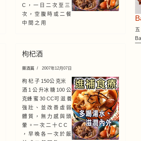
C ， 一 日 二 次 至 三
次 ， 空 腹 時 或 二 餐
中 間 之 用
五 
B
枸杞酒
藥酒篇
2007年12月07日
枸 杞 子 150公 克米
酒 1 公 升冰 糖 100 公
克蜂 蜜 30 CC可 滋 養
強 壯 、 並 改 善 虛 弱
體 質 ， 無 力 感 與 頭
暈 。一 次 二 十 C C
， 早 晚 各 一 次 於 飯