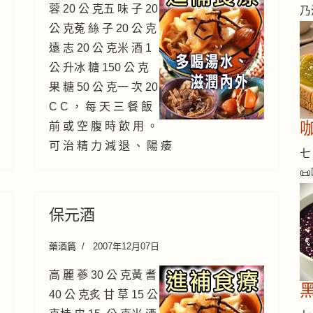
蓉 20 公 克五 味 子 20
乃
公 克菟 絲 子 20 公 克
遠 志 20 公 克米 酒 1
公 升冰 糖 150 公 克
果 糖 50 公 克一 次 20
C C ， 每 天 三 餐 飯
咖
前 或 空 腹 時 飲 用 。
可 治 精 力 減 退 、 陽 痿
七 

保元酒
藥酒篇
2007年12月07日
高 麗 蔘 30 公 克黃 耆
40 公 克炙 甘 草 15 公