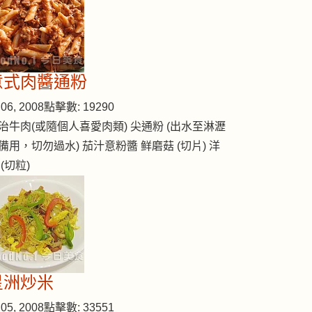
意式肉醬通粉
06, 2008
點擊數: 19290
治牛肉(或隨個人喜愛肉類) 尖通粉 (出水至淋瀝
備用，切勿過水) 茄汁意粉醬 鲜磨菇 (切片) 洋
 (切粒)
星洲炒米
05, 2008
點擊數: 33551