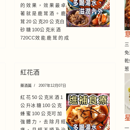
的 效 果 ， 效 果 最 卓
著 就 是 鹿 茸 酒 。 鹿
茸 20 公 克20 公 克白
砂 糖 100公 克米 酒
720CC效 能 鹿 茸 的 成
三 
免
乾
葱
紅花酒
藥酒篇
2007年12月07日
紅 花 50 公 克米 酒 1
公 升冰 糖 100 公 克
蜂 蜜 100 公 克可 加
強 體 力 ， 去 除 月 經
一 
痛 、 月 經 不 順 及 治