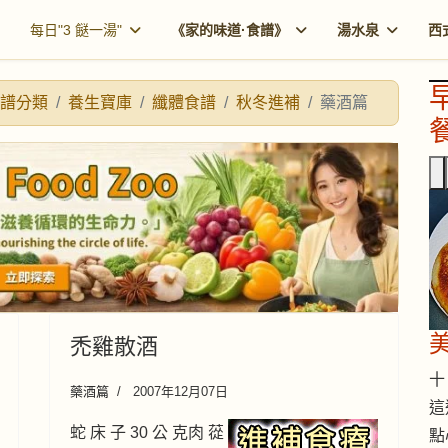
每日"3 餸一湯"
《家的味道·食譜》
湯水泉
西
譜分類
養生寶庫
纖體食譜
秋冬進補
藥酒篇
餐
禿雞散酒
十 
藥酒篇
2007年12月07日
這
蛇 床 子 30 公 克肉 蓯
點