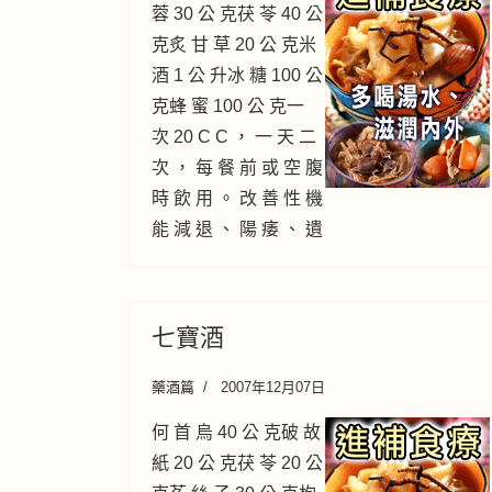
蓉 30 公 克茯 苓 40 公
克炙 甘 草 20 公 克米
酒 1 公 升冰 糖 100 公
克蜂 蜜 100 公 克一
次 20 C C ， 一 天 二
次 ， 每 餐 前 或 空 腹
時 飲 用 。 改 善 性 機
能 減 退 、 陽 痿 、 遺
七寶酒
藥酒篇
2007年12月07日
何 首 烏 40 公 克破 故
紙 20 公 克茯 苓 20 公