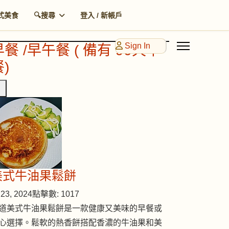
式美食
🔍搜尋
登入 / 新帳戶
Sign In
早餐 /早午餐 ( 備有 90天早
)
美式牛油果鬆餅
23, 2024
點擊數: 1017
道美式牛油果鬆餅是一款健康又美味的早餐或
心選擇。鬆軟的熱香餅搭配香濃的牛油果和美