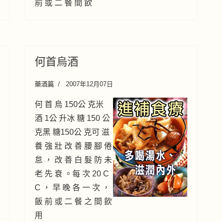
前 或 二 餐 間 飲
何首烏酒
藥酒篇
2007年12月07日
何 首 烏 150公 克米
酒 1公 升冰 糖 150 公
克黑 糖150公 克可 滋
養 強 壯 改 善 腰 腳 倦
怠 ， 改 善 白 髮 防 未
老 先 衰 。每 次 20 C
C ， 早 晚 各 一 次 ，
飯 前 或 二 餐 之 間 飲
用