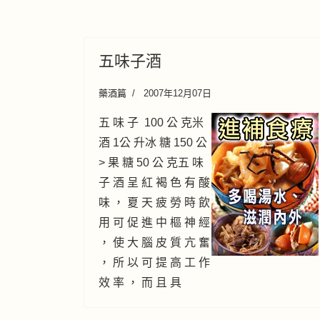
五味子酒
藥酒篇
2007年12月07日
五 味 子 100 公 克米
酒 1公 升冰 糖 150 公
> 果 糖 50 公 克五 味
子 酒 呈 紅 褐 色 有 酸
味 ， 夏 天 疲 勞 時 飲
用 可 促 進 中 樞 神 經
， 使 大 腦 皮 質 亢 奮
， 所 以 可 提 高 工 作
效 率 ， 而 且 具