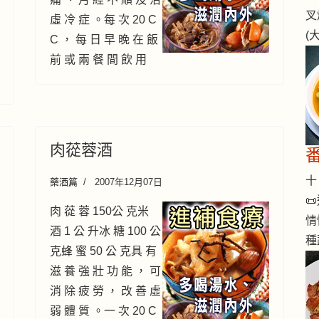
叉
虛 冷 症 。每 次 20 C
(
C ， 每 日 早 晚 在 飯
前 或 兩 餐 間 飲 用
肉蓯蓉酒
十 
藥酒篇
2007年12月07日

肉 蓯 蓉 150公 克米
情
酒 1 公 升冰 糖 100 公
種
克蜂 蜜 50 公 克具 有
滋 養 強 壯 功 能 ， 可
消 除 疲 勞 ， 改 善 虛
弱 體 質 。一 次 20 C