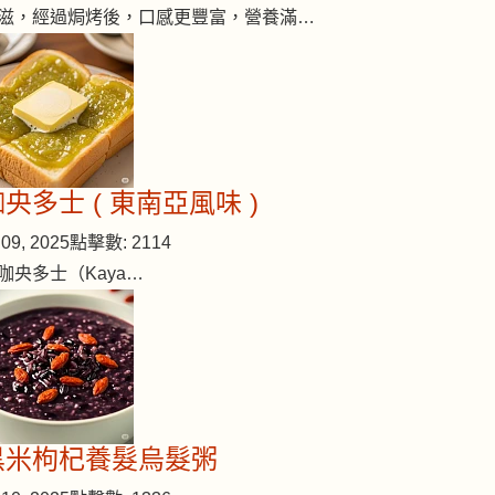
滋，經過焗烤後，口感更豐富，營養滿…
央多士 ( 東南亞風味 )
09, 2025
點擊數: 2114
咖央多士（Kaya…
黑米枸杞養髮烏髮粥