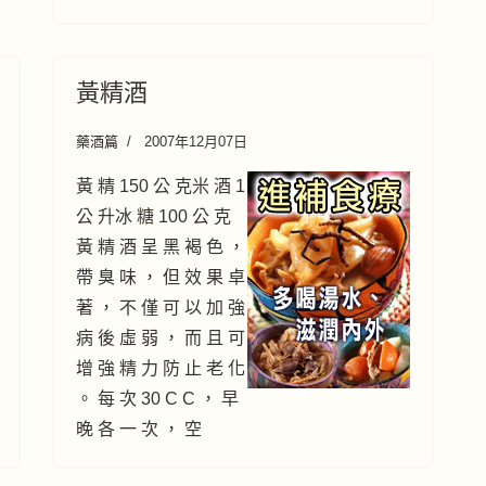
黃精酒
藥酒篇
2007年12月07日
黃 精 150 公 克米 酒 1
公 升冰 糖 100 公 克
黃 精 酒 呈 黑 褐 色 ，
帶 臭 味 ， 但 效 果 卓
著 ， 不 僅 可 以 加 強
病 後 虛 弱 ， 而 且 可
增 強 精 力 防 止 老 化
。 每 次 30 C C ， 早
晚 各 一 次 ， 空