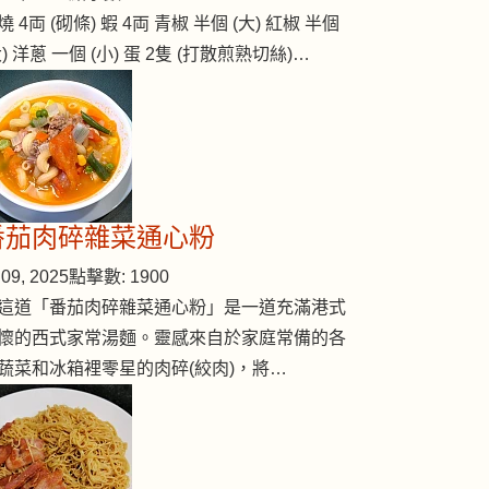
燒 4両 (砌條) 蝦 4両 青椒 半個 (大) 紅椒 半個
大) 洋蔥 一個 (小) 蛋 2隻 (打散煎熟切絲)…
番茄肉碎雜菜通心粉
09, 2025
點擊數: 1900
這道「番茄肉碎雜菜通心粉」是一道充滿港式
懷的西式家常湯麵。靈感來自於家庭常備的各
蔬菜和冰箱裡零星的肉碎(絞肉)，將…