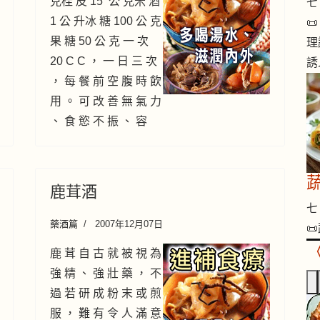
克桂 皮 15 公 克米 酒
七 
1 公 升冰 糖 100 公 克

果 糖 50 公 克 一 次
理
20 C C ， 一 日 三 次
誘
， 每 餐 前 空 腹 時 飲
用 。 可 改 善 無 氣 力
、 食 慾 不 振 、 容
鹿茸酒
七 
藥酒篇
2007年12月07日
📜
鹿 茸 自 古 就 被 視 為
強 精 、 強 壯 藥 ， 不
過 若 研 成 粉 末 或 煎
服 ， 難 有 令 人 滿 意