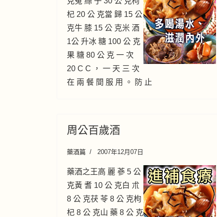
克菟 絲 子 30 公 克枸
杞 20 公 克當 歸 15 公
克牛 膝 15 公 克米 酒
1公 升冰 糖 100 公 克
果 糖 80 公 克 一 次
20 C C ， 一 天 三 次
在 兩 餐 間 服 用 。 防 止
周公百歲酒
藥酒篇
2007年12月07日
藥酒之王高 麗 蔘 5 公
克黃 耆 10 公 克白 朮
8 公 克茯 苓 8 公 克枸
杞 8 公 克山 藥 8 公 克