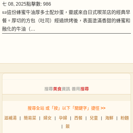
七 08, 2025
點擊數: 986
📜這份蜂蜜牛油厚多士配炒蛋，靈感來自日式喫茶店的經典早
餐。厚切的方包（吐司）經過烘烤後，表面塗滿香甜的蜂蜜和
融化的牛油（…
搜尋全站 或「按」以下「關鍵字」捷徑
>>
滋補湯
|
簡易菜
|
婦女
|
孕婦
|
西餐
|
兒童
|
海鮮
|
粉麵
|
飯