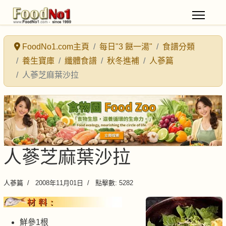
FoodNo1.com主頁
每日"3 餸一湯"
食譜分類
養生寶庫
纖體食譜
秋冬進補
人蔘篇
人蔘芝麻葉沙拉
人蔘芝麻葉沙拉
人蔘篇
2008年11月01日
點擊數: 5282
鮮參1根