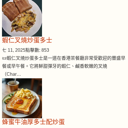
蝦仁叉燒炒蛋多士
七 11, 2025
點擊數: 853
📜蝦仁叉燒炒蛋多士是一道在香港茶餐廳非常受歡迎的豐盛早
餐或早午餐。它將鮮甜彈牙的蝦仁、鹹香軟嫩的叉燒
（Char…
蜂蜜牛油厚多士配炒蛋