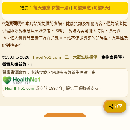
推薦：
每天煮意 (3餸一湯)
|
每週煮意 (每週5天)
**
免責聲明
** 本網站所提供的食譜、健康資訊及相關內容，僅為讀者提
供健康飲食概念及烹飪參考。 聲明：食譜內容可能因時間、食材產
地、個人體質等因素而存在差異。本站不保證資訊的即時性、完整性及
絕對準確性。
©1999 to 2026 ·
FoodNo1
.com · 二十六載滋味相伴
「食物會過時，
煮意永遠新鮮。」
健康資源合作
：本站食療之健康指標與養生理論，由
(
Health
No1.com
成立於 1997 年) 提供專業數據支持。
📤 分享
分享
載入更多食譜