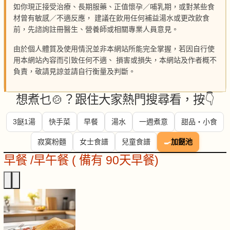
如你現正接受治療、長期服藥、正值懷孕／哺乳期，或對某些食
材曾有敏感／不適反應， 建議在飲用任何補益湯水或更改飲食
前，先諮詢註冊醫生、營養師或相關專業人員意見。
由於個人體質及使用情況並非本網站所能完全掌握，若因自行使
用本網站內容而引致任何不適、 損害或損失，本網站及作者概不
負責，敬請見諒並請自行衡量及判斷。
想煮乜🍲？跟住大家熱門搜尋看，按👇
3餸1湯
快手菜
早餐
湯水
一週煮意
甜品・小食
寂寞粉麵
女士食譜
兒童食譜
🍳
加餸池
早餐 /早午餐 ( 備有 90天早餐)