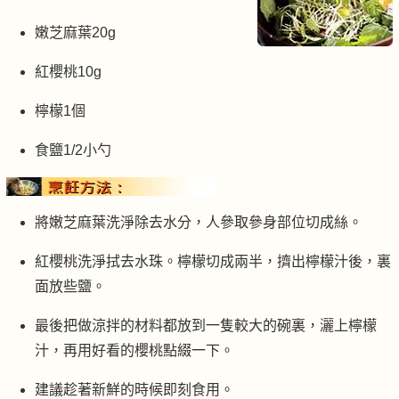
嫩芝麻葉20g
紅櫻桃10g
檸檬1個
食鹽1/2小勺
將嫩芝麻葉洗淨除去水分，人參取參身部位切成絲。
紅櫻桃洗淨拭去水珠。檸檬切成兩半，擠出檸檬汁後，裏
面放些鹽。
最後把做涼拌的材料都放到一隻較大的碗裏，灑上檸檬
汁，再用好看的櫻桃點綴一下。
建議趁著新鮮的時候即刻食用。