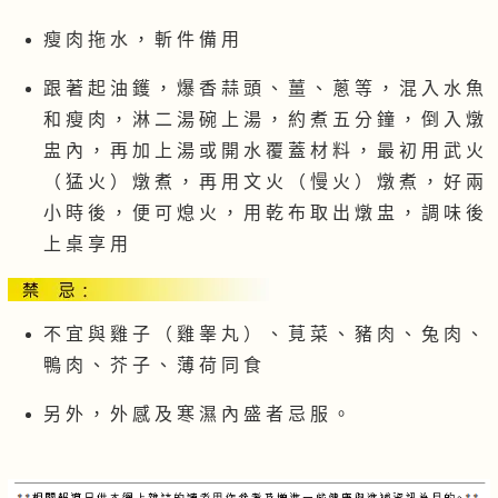
瘦 肉 拖 水 ， 斬 件 備 用
跟 著 起 油 鑊 ， 爆 香 蒜 頭 、 薑 、 蔥 等 ， 混 入 水 魚
和 瘦 肉 ， 淋 二 湯 碗 上 湯 ， 約 煮 五 分 鐘 ， 倒 入 燉
盅 內 ， 再 加 上 湯 或 開 水 覆 蓋 材 料 ， 最 初 用 武 火
（ 猛 火 ） 燉 煮 ， 再 用 文 火 （ 慢 火 ） 燉 煮 ， 好 兩
小 時 後 ， 便 可 熄 火 ， 用 乾 布 取 出 燉 盅 ， 調 味 後
上 桌 享 用
不 宜 與 雞 子 （ 雞 睾 丸 ） 、 莧 菜 、 豬 肉 、 兔 肉 、
鴨 肉 、 芥 子 、 薄 荷 同 食
另 外 ， 外 感 及 寒 濕 內 盛 者 忌 服 。