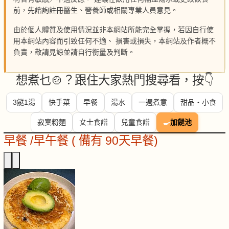
前，先諮詢註冊醫生、營養師或相關專業人員意見。
由於個人體質及使用情況並非本網站所能完全掌握，若因自行使
用本網站內容而引致任何不適、 損害或損失，本網站及作者概不
負責，敬請見諒並請自行衡量及判斷。
想煮乜🍲？跟住大家熱門搜尋看，按👇
3餸1湯
快手菜
早餐
湯水
一週煮意
甜品・小食
寂寞粉麵
女士食譜
兒童食譜
🍳
加餸池
早餐 /早午餐 ( 備有 90天早餐)