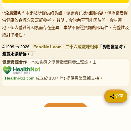
**
免責聲明
** 本網站所提供的食譜、健康資訊及相關內容，僅為讀者提
供健康飲食概念及烹飪參考。 聲明：食譜內容可能因時間、食材產
地、個人體質等因素而存在差異。本站不保證資訊的即時性、完整性及
絕對準確性。
©1999 to 2026 ·
FoodNo1
.com · 二十六載滋味相伴
「食物會過時，
煮意永遠新鮮。」
健康資源合作
：本站食療之健康指標與養生理論，由
(
Health
No1.com
成立於 1997 年) 提供專業數據支持。
📤 分享
分享
載入更多食譜
請使用下方頁數繼續瀏覽更多食譜