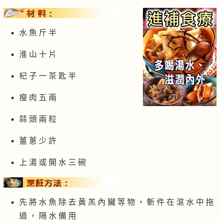
水 魚 斤 半
淮 山 十 片
杞 子 一 茶 匙 半
瘦 肉 五 兩
蒜 頭 兩 粒
薑 蔥 少 許
上 湯 或 開 水 三 碗
先 將 水 魚 除 去 黃 羔 內 臟 等 物 ， 斬 件 在 滾 水 中 拖
過 ， 隔 水 備 用