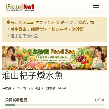
FoodNo1.com主頁
每日"3 餸一湯"
食譜分類
養生寶庫
纖體食譜
秋冬進補
海珍篇
淮山杞子燉水魚
淮山杞子燉水魚
海珍篇
2007年12月04日
點擊數: 14794
免費試看進度
1／10