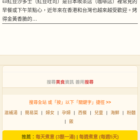
📜紅豆沙多士（紅豆吐司）是日本喫茶店（咖啡店）裡常見的
早餐或下午茶點心，近年來在香港和台灣也越來越受歡迎。烤
得金黃香脆的…
搜尋全站 或「按」以下「關鍵字」捷徑
>>
滋補湯
|
簡易菜
|
婦女
|
孕婦
|
西餐
|
兒童
|
海鮮
|
粉麵
|
飯
推薦：
每天煮意 (3餸一湯)
|
每週煮意 (每週5天)