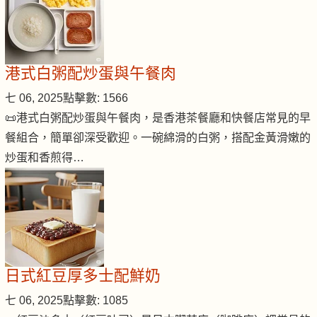
港式白粥配炒蛋與午餐肉
七 06, 2025
點擊數: 1566
📜港式白粥配炒蛋與午餐肉，是香港茶餐廳和快餐店常見的早
餐組合，簡單卻深受歡迎。一碗綿滑的白粥，搭配金黃滑嫩的
炒蛋和香煎得…
日式紅豆厚多士配鮮奶
七 06, 2025
點擊數: 1085