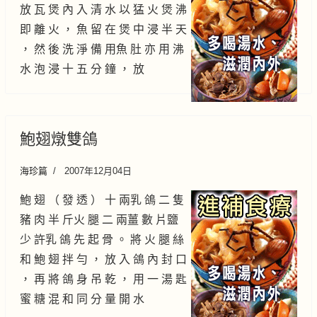
放 瓦 煲 內 入 清 水 以 猛 火 煲 沸
即 離 火 ， 魚 留 在 煲 中 浸 半 天
， 然 後 洗 淨 備 用魚 肚 亦 用 沸
水 泡 浸 十 五 分 鐘 ， 放
鮑翅燉雙鴿
海珍篇
2007年12月04日
鮑 翅 （ 發 透 ） 十 兩乳 鴿 二 隻
豬 肉 半 斤火 腿 二 兩薑 數 片鹽
少 許乳 鴿 先 起 骨 。 將 火 腿 絲
和 鮑 翅 拌 勻 ， 放 入 鴿 內 封 口
， 再 將 鴿 身 吊 乾 ， 用 一 湯 匙
蜜 糖 混 和 同 分 量 開 水