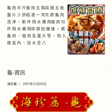
龜 肉 半 斤瘦 肉 五 兩蒜 頭 五 枚
薑 片 少 許紹 酒 一 茶先 將 龜 肉
洗 淨 ， 斬 件 飛 水 備 用瘦 肉 切
件 飛 水 備 用蒜 頭 拍 爛 後 ， 將
龜 肉 、 瘦 肉 及 薑 片 等 ， 倒 入
燉 盅 內 ， 加 水 至 八
龜-資訊
海珍篇
2007年12月04日