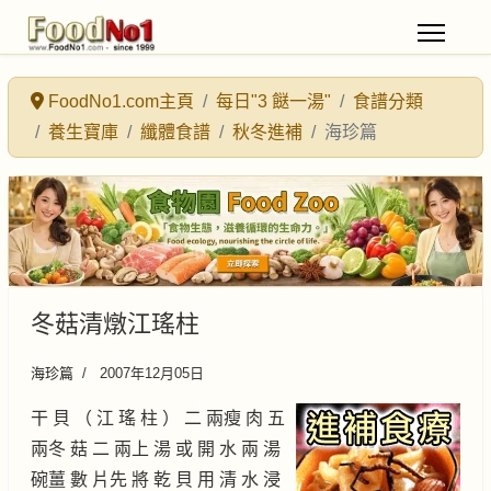
FoodNo1.com主頁
每日"3 餸一湯"
食譜分類
養生寶庫
纖體食譜
秋冬進補
海珍篇
冬菇清燉江瑤柱
海珍篇
2007年12月05日
干 貝 （ 江 瑤 柱 ） 二 兩瘦 肉 五
兩冬 菇 二 兩上 湯 或 開 水 兩 湯
碗薑 數 片先 將 乾 貝 用 清 水 浸