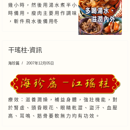
幾 小 時 ， 然 後 用 湯 水 煮 半 小
時 備 用 。 瘦 肉 主 要 用 作 調 味
， 斬 件 飛 水 後 備 用冬
干瑤柱-資訊
海珍篇
2007年12月05日
療 效 ： 滋 養 潤 燥 ， 補 益 身 體 ， 強 壯 機 能 ， 對
於 腎 虛 、 頭 昏 眼 花 、 眼 睛 乾 澀 、 盜 汗 、 血 壓
高 、 耳 鳴 、 筋 骨 萎 軟 無 力 均 有 功 效 。