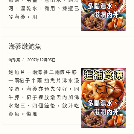
魚 翅 ， 用 薑 、 蔥 出 水 ， 過 冷
河 ， 瀝 乾 水 ， 備 用 。 揀 選 已
發 海 蔘 ， 用
海蔘燉鮑魚
海珍篇
2007年12月05日
鮑 魚 片 一 兩海 蔘 二 兩懷 牛 膝
一 兩杞 子 半 兩 鮑 魚 片 沸 水 浸
發 過 ， 海 蔘 亦 預 先 發 好 ， 同
牛 膝 、 杞 子 裡 放 燉 盅 內 加 沸
水 燉 三 、 四 個 鐘 後 ， 飲 汁 吃
蔘 魚 。 傷 風