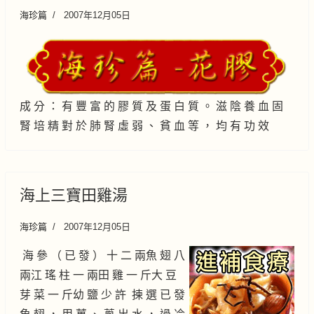
海珍篇
2007年12月05日
成 分 ： 有 豐 富 的 膠 質 及 蛋 白 質 。 滋 陰 養 血 固
腎 培 精 對 於 肺 腎 虛 弱 、 貧 血 等 ， 均 有 功 效
海上三寶田雞湯
海珍篇
2007年12月05日
海 參 （ 已 發 ） 十 二 兩魚 翅 八
兩江 瑤 柱 一 兩田 雞 一 斤大 豆
芽 菜 一 斤幼 鹽 少 許 揀 選 已 發