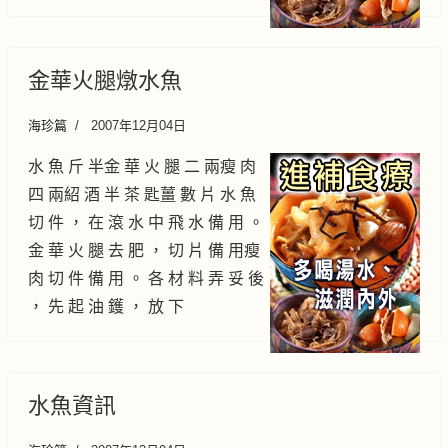
金華火腿燉水魚
海珍篇
2007年12月04日
水 魚 斤 半金 華 火 腿 二 兩瘦 肉
四 兩紹 酒 半 茶 匙薑 數 片 水 魚
切 件 ， 在 滾 水 中 飛 水 備 用 。
金 華 火 腿 去 肥 ， 切 片 備 用瘦
肉 切 件 備 用 。 各 材 料 弄 妥 後
， 先 起 油 鑊 ， 放 下
水魚資訊