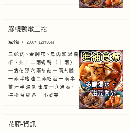
膠蜆鴨燉三蛇
海珍篇
2007年12月05日
三 蛇 肉、金 腳 帶、烏 肉 和 過 樹
榕 ，共 十 二 兩蜆 鴨 （ 十 兩 ）
一 隻花 膠 六 兩冬 菇 一 兩火 腿
一 兩 半豬 油 二 兩紹 酒 一 兩 半
薑 汁 半 湯 匙 陳 皮 一 角薄 脆、
檸 檬 葉 絲 各 一 小 碟芫
花膠-資訊