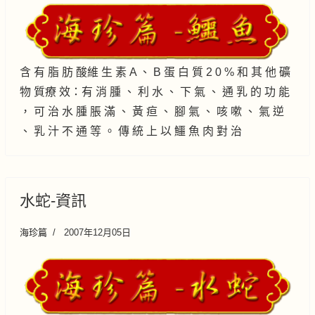
含 有 脂 肪 酸維 生 素 A 、 B 蛋 白 質 2 0 % 和 其 他 礦
物 質療 效：有 消 腫 、 利 水 、 下 氣 、 通 乳 的 功 能
， 可 治 水 腫 脹 滿 、 黃 疸 、 腳 氣 、 咳 嗽 、 氣 逆
、 乳 汁 不 通 等 。 傳 統 上 以 鱷 魚 肉 對 治
水蛇-資訊
海珍篇
2007年12月05日