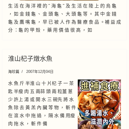
生 活 在 海 洋 裡 的 " 海 龜 " 及 生 活 在 陸 上 的 烏 龜
， 如 金 錢 龜 、 金 頭 龜 、 大 頭 龜 等 。 其 中 金 錢
龜 及 鷹 嘴 龜 ， 早 已 被 人 作 為 醫 療 食 品 。補 益 成
分 ：龜 的 甲 殼 ， 藥 用 價 值 很 高 ， 如
淮山杞子燉水魚
海珍篇
2007年12月04日
水 魚 斤 半淮 山 十 片杞 子 一 茶
匙 半瘦 肉 五 兩蒜 頭 兩 粒薑 蔥
少 許上 湯 或 開 水 三 碗先 將 水
魚 除 去 黃 羔 內 臟 等 物 ， 斬 件
在 滾 水 中 拖 過 ， 隔 水 備 用瘦
肉 拖 水 ， 斬 件 備