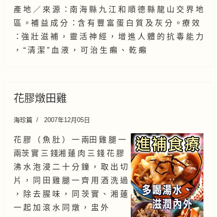
產 地 ／ 來 源 ：南 海 縣 九 江 和 順 德 縣 龍 山 交 界 地
區 。補 益 成 分 ：含 有 豐 富 蛋 白 質 及 灰 分 。療 效
：強 壯 滋 補 ， 靈 活 神 經 ， 增 進 人 體 的 抗 毒 能 力
， “ 清 潔 ” 血 液 ， 可 治 生 癩 、 乾 癩
花膠燉田雞
海珍篇
2007年12月05日
花 膠 （ 魚 肚 ） 一 兩田 雞 腿 一
兩茨 實 三 錢湘 蓮 肉 三 錢 花 膠
沸 水 泡 浸 二 十 分 鐘 ， 取 出 切
片 ， 同 田 雞 腿 一 齊 用 酒 洗 過
， 除 去 腥 味 ， 同 茨 實 、 湘 蓮
一 起 加 滾 水 同 燉 ， 盅 外