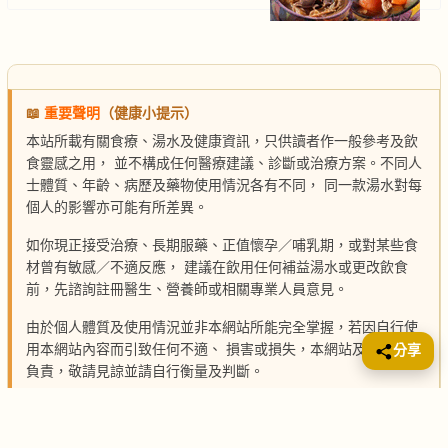
📖
重要聲明
（健康小提示）
本站所載有關食療、湯水及健康資訊，只供讀者作一般參考及飲
食靈感之用， 並不構成任何醫療建議、診斷或治療方案。不同人
士體質、年齡、病歷及藥物使用情況各有不同， 同一款湯水對每
個人的影響亦可能有所差異。
如你現正接受治療、長期服藥、正值懷孕／哺乳期，或對某些食
材曾有敏感／不適反應， 建議在飲用任何補益湯水或更改飲食
前，先諮詢註冊醫生、營養師或相關專業人員意見。
由於個人體質及使用情況並非本網站所能完全掌握，若因自行使
用本網站內容而引致任何不適、 損害或損失，本網站及作者概不
分享
負責，敬請見諒並請自行衡量及判斷。
想煮乜🍲？跟住大家熱門搜尋看，按👇