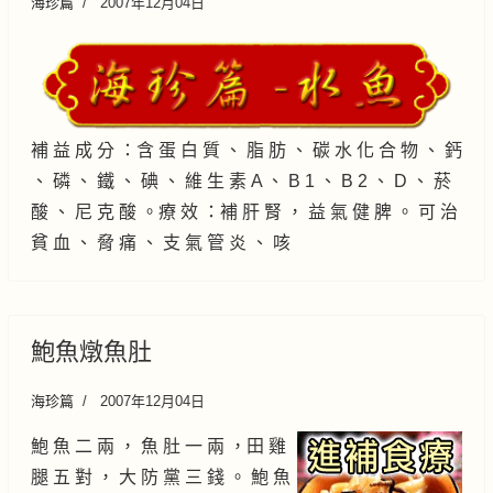
海珍篇
2007年12月04日
補 益 成 分 ：含 蛋 白 質 、 脂 肪 、 碳 水 化 合 物 、 鈣
、 磷 、 鐵 、 碘 、 維 生 素 A 、 B 1 、 B 2 、 D 、 菸
酸 、 尼 克 酸 。療 效 ：補 肝 腎 ， 益 氣 健 脾 。 可 治
貧 血 、 脅 痛 、 支 氣 管 炎 、 咳
鮑魚燉魚肚
海珍篇
2007年12月04日
鮑 魚 二 兩 ， 魚 肚 一 兩 ，田 雞
腿 五 對 ， 大 防 黨 三 錢 。 鮑 魚