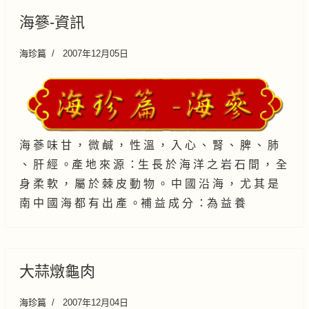
海篸-資訊
海珍篇
2007年12月05日
海 蔘 味 甘 ， 微 鹹 ， 性 溫 ， 入 心 、 腎 、 脾 、 肺
、 肝 經 。產 地 來 源 ：生 長 於 海 洋 之 岩 石 間 ， 全
身 柔 軟 ， 屬 於 棘 皮 動 物 。 中 國 沿 海 ， 尤 其 是
南 中 國 海 都 有 出 產 。補 益 成 分 ：為 益 養
大蒜燉龜肉
海珍篇
2007年12月04日