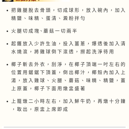
把 雞 腿 脫 去 骨 頭 ， 切 成 球 形 ， 放 入 碗 內 ， 加 入
精 鹽 、 味 精 、 蛋 清 、 澱 粉 拌 勻
火 腿 切 成 塊、蘑 菇 一 切 兩 半
起 鑊 放 入 少 許 生 油 ， 投 入 薑 蔥 ， 爆 透 後 加 入 清
水 燒 滾 ， 將 雞 球 倒 下 滾 透 ， 撈 起 洗 淨 待 用
椰 子 斬 去 外 衣 ， 刮 淨 ， 在 椰 子 頂 端 一 吋 左 右 的
位 置 用 鋸 鋸 下 頂 蓋 ， 倒 出 椰 汁 ， 椰 殼 內 加 入 上
湯 ， 放 入 雞 球 、 火 腿 、 蘑 菇 、 味 精 、 精 鹽 ， 蓋
上 原 蓋 ， 椰 子 下 面 用 燉 盅 盛 著
上 籠 燉 二 小 時 左 右 ， 加 入 鮮 牛 奶 ， 再 燉 十 分 鐘
， 取 出 ， 原 盅 上 席 即 成