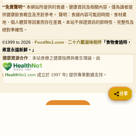
**
免責聲明
** 本網站所提供的食譜、健康資訊及相關內容，僅為讀者提
供健康飲食概念及烹飪參考。 聲明：食譜內容可能因時間、食材產
地、個人體質等因素而存在差異。本站不保證資訊的即時性、完整性及
絕對準確性。
©1999 to 2026 ·
FoodNo1
.com · 二十六載滋味相伴
「食物會過時，
煮意永遠新鮮。」
健康資源合作
：本站食療之健康指標與養生理論，由
(
Health
No1.com
成立於 1997 年) 提供專業數據支持。
📤 分享
分享
載入更多食譜
請使用下方頁數繼續瀏覽更多食譜