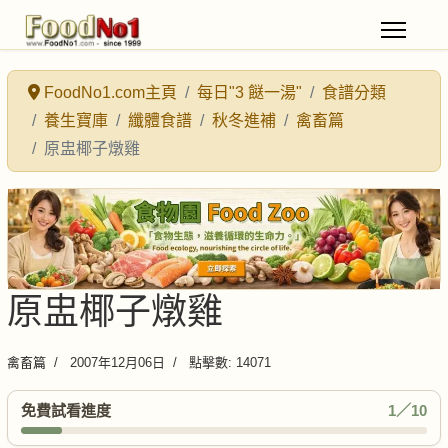
FoodNo1.com主頁
每日"3 餸一湯"
食譜分類
養生寶庫
纖體食譜
秋冬進補
禽畜篇
原盅椰子燉雞
原盅椰子燉雞
禽畜篇
2007年12月06日
點擊數: 14071
免費試看進度
1／10