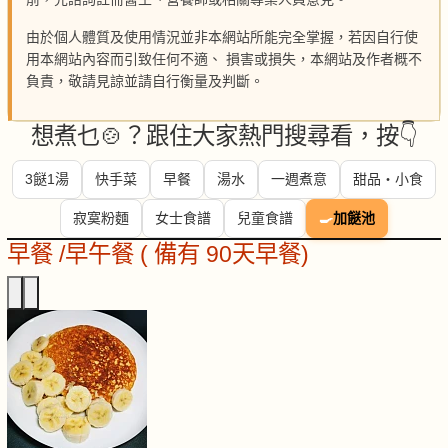
由於個人體質及使用情況並非本網站所能完全掌握，若因自行使
用本網站內容而引致任何不適、 損害或損失，本網站及作者概不
負責，敬請見諒並請自行衡量及判斷。
想煮乜🍲？跟住大家熱門搜尋看，按👇
3餸1湯
快手菜
早餐
湯水
一週煮意
甜品・小食
寂寞粉麵
女士食譜
兒童食譜
🍳
加餸池
早餐 /早午餐 ( 備有 90天早餐)