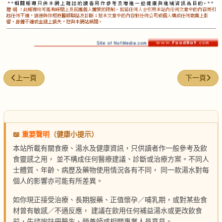
上一篇文章: 白酒燉烏腳雞
下一篇文章:
上一頁
下一頁
📖
重要聲明
（健康小提示）
本站所載有關食療、湯水及健康資訊，只供讀者作一般參考及飲
食靈感之用， 並不構成任何醫療建議、診斷或治療方案。不同人
士體質、年齡、病歷及藥物使用情況各有不同， 同一款湯水對每
個人的影響亦可能有所差異。
如你現正接受治療、長期服藥、正值懷孕／哺乳期，或對某些食
材曾有敏感／不適反應， 建議在飲用任何補益湯水或更改飲食
前，先諮詢註冊醫生、營養師或相關專業人員意見。