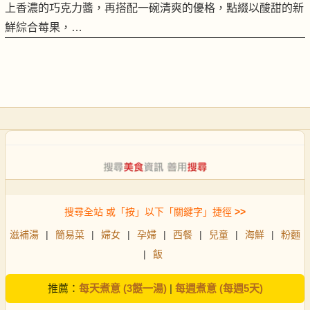
上香濃的巧克力醬，再搭配一碗清爽的優格，點綴以酸甜的新
鮮綜合莓果，…
搜尋全站 或「按」以下「關鍵字」捷徑
>>
滋補湯
|
簡易菜
|
婦女
|
孕婦
|
西餐
|
兒童
|
海鮮
|
粉麵
|
飯
推薦：
每天煮意 (3餸一湯)
|
每週煮意 (每週5天)