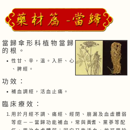
當 歸 傘 形 科 植 物 當 歸
的 根 。
性 甘 、 辛 ， 溫 。 入 肝 、 心
、 脾 經 。
功 效 ：
補 血 調 經 ， 活 血 止 痛 。
臨 床 療 效 ：
用 於 月 經 不 調 、 痛 經 、 經 閉 、 崩 漏 及 血 虛 體 弱
等 症 － － 當 歸 功 能 補 血 ， 常 與 黃耆 、 黨 蔘 等 配