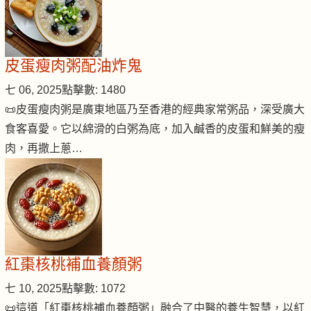
皮蛋瘦肉粥配油炸鬼
七 06, 2025
點擊數: 1480
📜皮蛋瘦肉粥是廣東地區乃至香港的經典家常粥品，深受廣大
食客喜愛。它以綿滑的白粥為底，加入鹹香的皮蛋和鮮美的瘦
肉，再撒上蔥…
紅棗核桃補血養顏粥
七 10, 2025
點擊數: 1072
📜這道「紅棗核桃補血養顏粥」融合了中醫的養生智慧，以紅