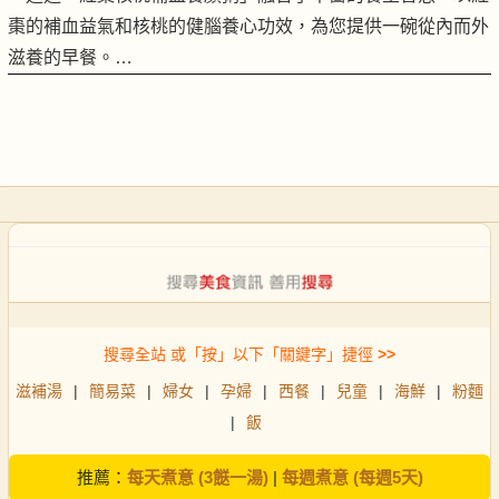
棗的補血益氣和核桃的健腦養心功效，為您提供一碗從內而外
滋養的早餐。…
搜尋全站 或「按」以下「關鍵字」捷徑
>>
滋補湯
|
簡易菜
|
婦女
|
孕婦
|
西餐
|
兒童
|
海鮮
|
粉麵
|
飯
推薦：
每天煮意 (3餸一湯)
|
每週煮意 (每週5天)