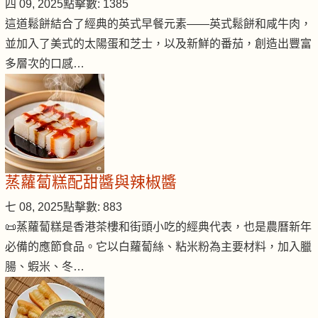
四 09, 2025
點擊數: 1385
這道鬆餅結合了經典的英式早餐元素——英式鬆餅和咸牛肉，
並加入了美式的太陽蛋和芝士，以及新鮮的番茄，創造出豐富
多層次的口感…
蒸蘿蔔糕配甜醬與辣椒醬
七 08, 2025
點擊數: 883
📜蒸蘿蔔糕是香港茶樓和街頭小吃的經典代表，也是農曆新年
必備的應節食品。它以白蘿蔔絲、粘米粉為主要材料，加入臘
腸、蝦米、冬…