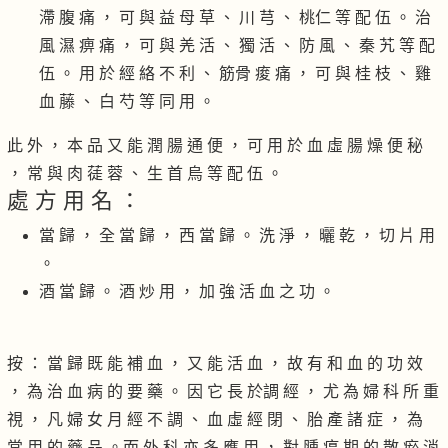
滯 腹 痛 ， 可 與 益 母 草 、 川 芎 、 桃仁 等 配 伍 。 治
風 濕 痹 痛 ， 可 與 羌 活 、 獨 活 、 防 風 、 秦 艽 等 配
伍 。 用 於 經 絡 不 利 、 筋骨 痠 痛 ， 可 與 桂 枝 、 雞
血 藤 、 白 芍 等 同 用 。
此 外 ， 本 品 又 能 潤 腸 通 便 ， 可 用 於 血 虛 腸 燥 便 秘
， 常 與 肉 蓗 蓉 、 生 首 烏 等 配 伍 。
處 方 用 名 ：
當 歸 ， 全 當 歸 ， 西 當 歸 。 洗 淨 ， 曬 乾 ， 切 片 用
。
酒 當 歸 。 酒 炒 用 ， 加 強 活 血 之 功 。
按 ： 當 歸 既 能 補 血 ， 又 能 活 血 ， 故 有 和 血 的 功 效
， 為 治 血 病 的 要 藥 。 因 它 長 於調 經 ， 尤 為 婦 科 所 重
視 ， 凡 婦 女 月 經 不 調 、 血 虛 經 閉 、 胎 產 諸 症 ， 為
常 用 的 藥 品 。而 外 科 亦 多 應 用 ， 對 腫 瘍 期 的 散 瘀 消