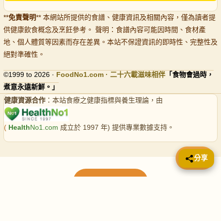
**
免責聲明
** 本網站所提供的食譜、健康資訊及相關內容，僅為讀者提
供健康飲食概念及烹飪參考。 聲明：食譜內容可能因時間、食材產
地、個人體質等因素而存在差異。本站不保證資訊的即時性、完整性及
絕對準確性。
©1999 to 2026 ·
FoodNo1
.com · 二十六載滋味相伴
「食物會過時，
煮意永遠新鮮。」
健康資源合作
：本站食療之健康指標與養生理論，由
(
Health
No1.com
成立於 1997 年) 提供專業數據支持。
📤 分享
分享
載入更多食譜
請使用下方頁數繼續瀏覽更多食譜