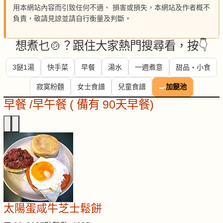
用本網站內容而引致任何不適、 損害或損失，本網站及作者概不
負責，敬請見諒並請自行衡量及判斷。
想煮乜🍲？跟住大家熱門搜尋看，按👇
3餸1湯
快手菜
早餐
湯水
一週煮意
甜品・小食
寂寞粉麵
女士食譜
兒童食譜
🍳
加餸池
早餐 /早午餐 ( 備有 90天早餐)
太陽蛋咸牛芝士鬆餅