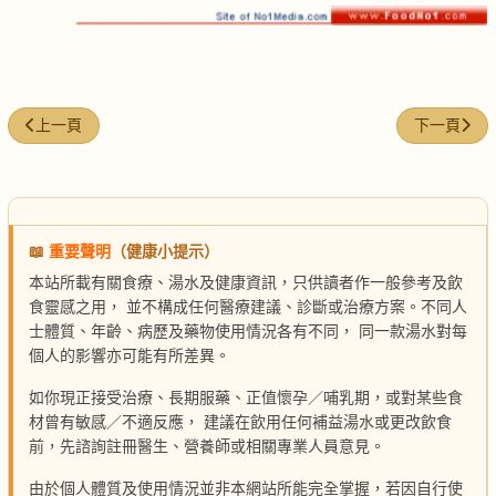
上一篇文章: 當歸首烏燉牛腿肉
下一篇文章:
上一頁
下一頁
📖
重要聲明
（健康小提示）
本站所載有關食療、湯水及健康資訊，只供讀者作一般參考及飲
食靈感之用， 並不構成任何醫療建議、診斷或治療方案。不同人
士體質、年齡、病歷及藥物使用情況各有不同， 同一款湯水對每
個人的影響亦可能有所差異。
如你現正接受治療、長期服藥、正值懷孕／哺乳期，或對某些食
材曾有敏感／不適反應， 建議在飲用任何補益湯水或更改飲食
前，先諮詢註冊醫生、營養師或相關專業人員意見。
由於個人體質及使用情況並非本網站所能完全掌握，若因自行使