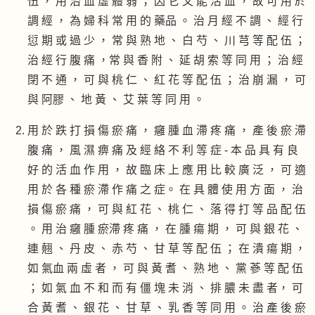
伍 ， 用 治 血 虛 體 弱 ； 因 它 又 能 活 血 ， 故 可 用 於
調 經 ， 為 婦 科 常 用 的 藥品 。 治 月 經 不 調 、 經 行
愆 期 或 過 少 ， 常 與 熟 地 、 白 芍 、 川 芎 等 配 伍 ；
治 經 行 腹 痛 ，常 與 香 附 、 延 胡 索 等 同 用 ； 治 經
閉 不 通 ， 可 與 桃 仁 、 紅 花 等 配 伍 ； 治 崩 漏 ， 可
與 阿膠 、 地 黃 、 艾 葉 等 同 用 。
用 於 跌 打 損 傷 瘀 痛 ， 癰 腫 血 滯 疼 痛 ， 產 後 瘀 滯
腹 痛 ， 風 濕 痹 痛 及 經 絡 不 利 等 症 - 本 品 具 有 良
好 的 活 血 作 用 ， 故 臨 床 上 應 用 比 較 廣 泛 ， 可 適
用 於 各 種 瘀 滯 作 痛 之 症。 在 具 體 使 用 方 面 ， 治
損 傷 瘀 痛 ， 可 與 紅 花 、 桃 仁 、 落 得 打 等 品 配 伍
。 用 治 癰 腫 瘀滯 疼 痛 ， 在 腫 瘍 期 ， 可 與 銀 花 、
連 翹 、 丹 皮 、 赤 芍 、 甘 草 等 配 伍 ； 在 潰 瘍 期 ，
如 氣血 兩 虛 者 ， 可 與 黃 耆 、 熟 地 、 黨 蔘 等 配 伍
； 如 氣 血 不 和 而 有 僵 塊 未 消 、 排 膿 未 盡 者， 可
合 黃 耆 、 銀 花 、 甘 草 、 乳 香 等 同 用 。 治 產 後 瘀