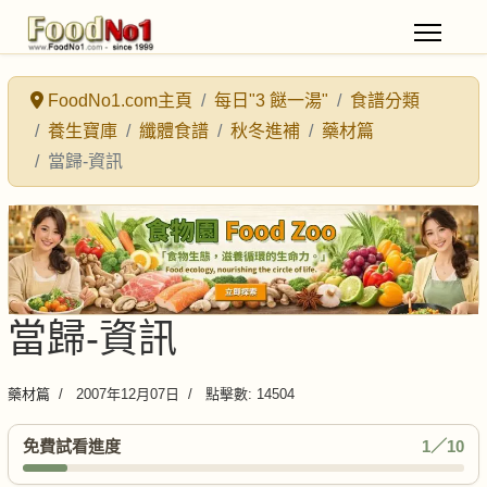
FoodNo1.com主頁
每日"3 餸一湯"
食譜分類
養生寶庫
纖體食譜
秋冬進補
藥材篇
當歸-資訊
當歸-資訊
藥材篇
2007年12月07日
點擊數: 14504
免費試看進度
1／10