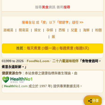
搜尋全站 或「按」以下「關鍵字」捷徑
>>
滋補湯
|
簡易菜
|
婦女
|
孕婦
|
西餐
|
兒童
|
海鮮
|
粉麵
|
飯
推薦：
每天煮意 (3餸一湯)
|
每週煮意 (每週5天)
©1999 to 2026 ·
FoodNo1
.com · 二十六載滋味相伴
「食物會過時，
煮意永遠新鮮。」
健康資源合作
：本站食療之健康指標與養生理論，由
(
Health
No1.com
成立於 1997 年) 提供專業數據支持。
📤 分享
分享