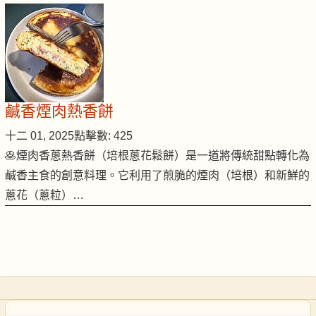
鹹香煙肉熱香餅
十二 01, 2025
點擊數: 425
🥞煙肉香蔥熱香餅（培根蔥花鬆餅）是一道將傳統甜點轉化為
鹹香主食的創意料理。它利用了煎脆的煙肉（培根）和新鮮的
蔥花（蔥粒）…