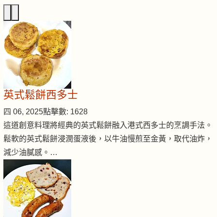
英式鬆餅西多士
四 06, 2025
點擊數: 1628
這道創意料理將經典的英式鬆餅融入港式西多士的烹調手法。
鬆軟的英式鬆餅浸潤蛋液後，以牛油慢煎至金黃，取代油炸，
減少油膩感。…