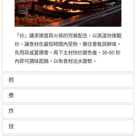
「炒」講求速度與火候的完美配合，以高溫快速翻
炒，讓食材在最短時間內受熱，鎖住香氣與鮮味。
先用蒜或薑爆香，再下主材快炒變色後，30-60 秒
內即可調味起鍋，以免食材出水變軟。
煎
煮
炸
炆