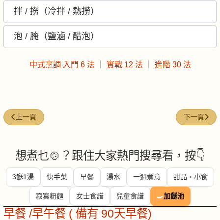
拌 / 撈（冷拌 / 熱撈）
泡 / 腌（鹽滷 / 醋泡）
中式烹調 入門 6 法
｜
實戰 12 法
｜
進階 30 法
上一篇文章: 中式烹調 | 進階 30 法
下一篇文章:
上一頁
下一頁
想煮乜🍲？跟住大家熱門搜尋看，按👇
3餸1湯
快手菜
早餐
湯水
一週煮意
甜品・小食
寂寞粉麵
女士食譜
兒童食譜
🍳
加餸池
早餐 /早午餐 ( 備有 90天早餐)