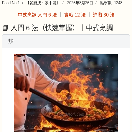
Food No.1
【餐廚技・家中餸】
2025年8月26日
點擊數: 1248
中式烹調 入門 6 法
｜
實戰 12 法
｜
進階 30 法
📘 入門 6 法（快速掌握）｜中式烹調
炒