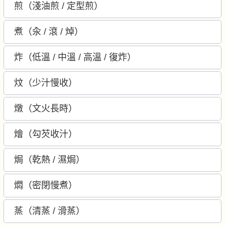
煎（淺油煎 / 定型煎）
煮（汆 / 滾 / 焯）
炸（低溫 / 中溫 / 高溫 / 復炸）
炆（少汁慢收）
燉（文火長時）
燴（勾芡收汁）
焗（乾熱 / 濕焗）
燜（密閉慢煮）
蒸（清蒸 / 滑蒸）