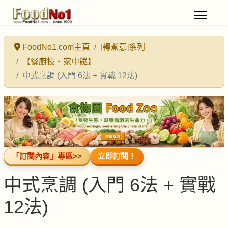
FoodNo1.com主頁
[轉煮意]系列
【餐廚技・家中餸】
中式烹調 (入門 6法 + 實戰 12法)
「訂閱內容」專區
>>
立即訂閱！
中式烹調 (入門 6法 + 實戰
12法)