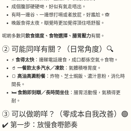
成個腹部硬硬哋，好似有氣走唔出。
有時一邊谷、一邊想打嗝或者放屁，好尷尬。🙈
晚飯食得太夜，瞓覺時更加覺得頂住唔舒服。
呢啲多數同
飲食速度、食物選擇、腸胃壓力
有關。
② 可能同咩有關？（日常角度）🔍
⚡
食得太快
：邊睇電話邊食，成口都係空氣＋食物。
🥤
一餐飲太多汽水／凍飲
：氣體積喺胃度。
🍞
高油高澱粉餐
：炸物、芝士焗飯、濃汁意粉，消化時
間長。
🛏
食飽即刻瞓／長時間坐住
：腸胃活動慢，氣積得更
耐。
③ 可以做啲咩？（零成本自我改善）🟢
✔️ 第一步：放慢食嘢節奏