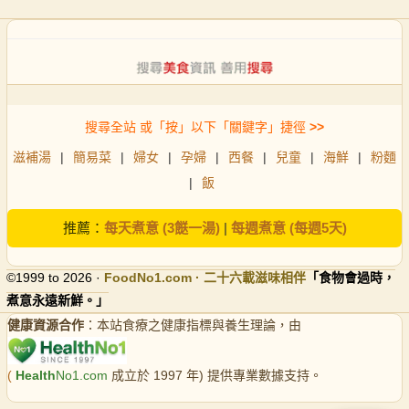
搜尋全站 或「按」以下「關鍵字」捷徑
>>
滋補湯
|
簡易菜
|
婦女
|
孕婦
|
西餐
|
兒童
|
海鮮
|
粉麵
|
飯
推薦：
每天煮意 (3餸一湯)
|
每週煮意 (每週5天)
©1999 to 2026 ·
FoodNo1
.com · 二十六載滋味相伴
「食物會過時，
煮意永遠新鮮。」
健康資源合作
：本站食療之健康指標與養生理論，由
(
Health
No1.com
成立於 1997 年) 提供專業數據支持。