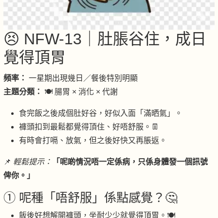
😣 NFW-13｜肚脹谷住，成日
覺得頂胃
頻率：
一星期出現幾日／餐後特別明顯
主題分類：
🍽 腸胃 × 消化 × 代謝
食完飯之後成個肚好谷，好似入面「滿晒氣」。
褲頭扣到最鬆都覺得頂住、好唔舒服。👖
有時會打嗝、放氣，但之後好快又再脹返。
📌
輕鬆提示：
「呢啲情況唔一定係病，只係身體發一個訊號
俾你。」
① 呢種「唔舒服」係點感覺？🤔
飯後好想解開褲頭，坐耐少少就覺得頂胃。🍽