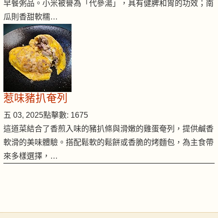
早餐粥品。小米被譽為「代參湯」，具有健脾和胃的功效；南
瓜則香甜軟糯…
惹味豬扒奄列
五 03, 2025
點擊數: 1675
這道菜結合了香煎入味的豬扒條與滑嫩的雞蛋奄列，提供鹹香
軟滑的美味體驗。搭配鬆軟的鬆餅或香脆的烤麵包，為主食帶
來多樣選擇，…