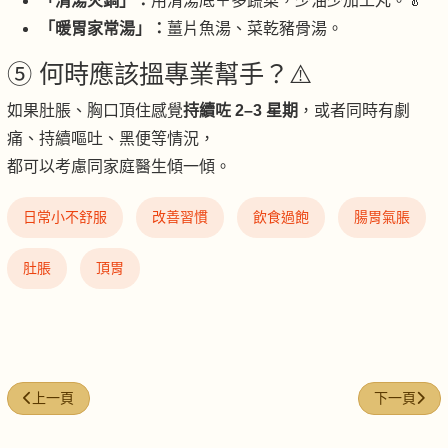
「清湯火鍋」：
用清湯底＋多蔬菜，少油少加工丸。🥬
「暖胃家常湯」：
薑片魚湯、菜乾豬骨湯。
⑤ 何時應該搵專業幫手？⚠️
如果肚脹、胸口頂住感覺
持續咗 2–3 星期
，或者同時有劇
痛、持續嘔吐、黑便等情況，
都可以考慮同家庭醫生傾一傾。
日常小不舒服
改善習慣
飲食過飽
腸胃氣脹
肚脹
頂胃
上一篇文章: NFW #14｜腸胃咕嚕嚕、成日肚谷谷聲
下一篇文章:
上一頁
下一頁