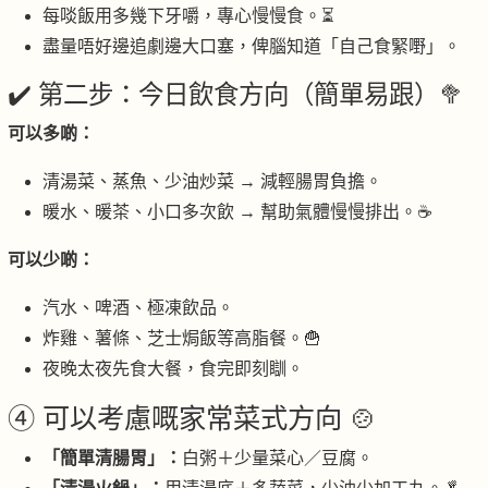
每啖飯用多幾下牙嚼，專心慢慢食。⏳
盡量唔好邊追劇邊大口塞，俾腦知道「自己食緊嘢」。
✔️ 第二步：今日飲食方向（簡單易跟）🥦
可以多啲：
清湯菜、蒸魚、少油炒菜 → 減輕腸胃負擔。
暖水、暖茶、小口多次飲 → 幫助氣體慢慢排出。☕
可以少啲：
汽水、啤酒、極凍飲品。
炸雞、薯條、芝士焗飯等高脂餐。🍟
夜晚太夜先食大餐，食完即刻瞓。
④ 可以考慮嘅家常菜式方向 🍲
「簡單清腸胃」：
白粥＋少量菜心／豆腐。