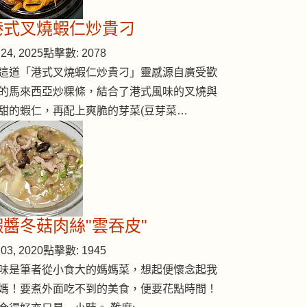
港式叉燒蝦仁炒貴刁
24, 2025
點擊數: 2078
這道「港式叉燒蝦仁炒貴刁」靈感源自廣受歡
的馬來西亞炒粿條，結合了港式風味的叉燒與
甜的蝦仁，再配上爽脆的芽菜(豆芽菜…
蝦醬冬菇肉絲"雲吞皮"
03, 2020
點擊數: 1945
味是筆者從小食大的媽媽菜，想起便懷念起我
媽！要煮外面吃不到的美食，便要花點時間！