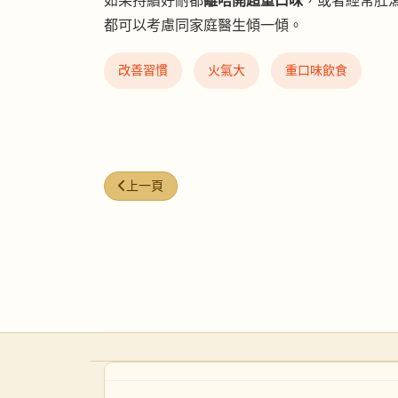
如果持續好耐都
離唔開超重口味
，或者經常肚
都可以考慮同家庭醫生傾一傾。
改善習慣
火氣大
重口味飲食
上一篇文章: NFW #13｜肚脹谷住、成日覺得頂胃
上一頁