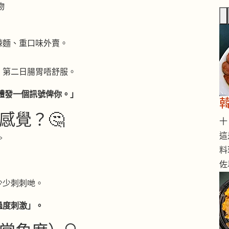
物
辣麵、重口味外賣。
、第二日腸胃唔舒服。
體發一個訊號俾你。」
感覺？🤔
十 
這

料
佐
少少刺刺哋。
過度刺激」。