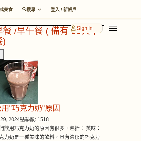
式美食
🔍搜尋
登入 / 新帳戶
Sign In
早餐 /早午餐 ( 備有 90天早
)
飲用"巧克力奶"原因
29, 2024
點擊數: 1518
們飲用巧克力奶的原因有很多，包括： 美味：
克力奶是一種美味的飲料，具有濃郁的巧克力