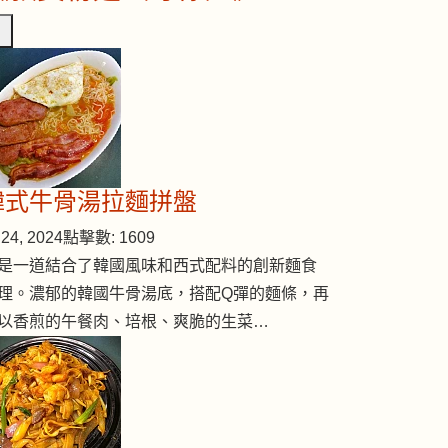
韓式牛骨湯拉麵拼盤
24, 2024
點擊數: 1609
是一道結合了韓國風味和西式配料的創新麵食
理。濃郁的韓國牛骨湯底，搭配Q彈的麵條，再
以香煎的午餐肉、培根、爽脆的生菜…