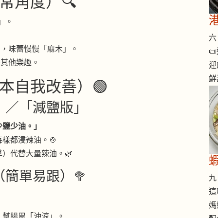
常角度）🔍
」。
。
六 
高，味蕾慢慢「麻木」。

替其他樂趣。
迎
鮮
本自我改善）🟢
版」／「減鹽版」
少鹽少油。」
樣都浸辣油。🍲
）代替大量辣油。🌿
（簡單易跟）🥦
九 
這
媽
，幫腸胃「沖涼」。