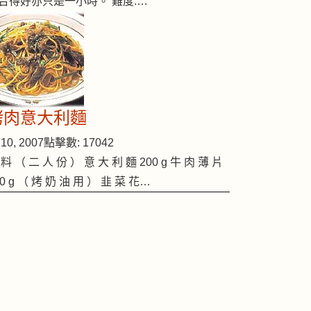
合得好亦只是一小時。 難度:…
烤肉意大利麵
10, 2007
點擊數: 17042
 料 （ 二 人 份 ） 意 大 利 麵 200 g 牛 肉 薄 片
00 g （ 烤 奶 油 用 ） 韭 菜 花…