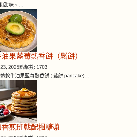
和甜味。…
牛油果藍莓熱香餅（鬆餅）
23, 2025
點擊數: 1703
 這款牛油果藍莓熱香餅 ( 鬆餅 pancake)…
熱香煎班戟配楓糖漿