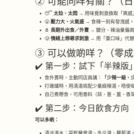
② 可能同咩有關？（日
😴
太攰、太悶
→ 用味覺刺激換取「爽感
😤
壓力大、火氣盛
→ 食辣一刻有發洩感
🧂
長期外出食／外賣
→ 鹽分、辣油量偏
🥲
情緒上想尋求刺激
→ 用「重口味」代
③ 可以做啲咩？（零成
✔️ 第一步：試下「半辣
食外賣時，主動同店員講：
「少辣一級、
打邊爐時，用清湯底配少量麻辣湯，唔使每
自己煮嘢食，可用香料（蒜、蔥、薑、香草
✔️ 第二步：今日飲食方向
可以多啲：
清淡湯水：菜乾豬骨湯、冬瓜湯、蘿蔔湯