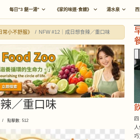
每日"3 餸一湯"
《家的味道·食譜》
湯水泉
西
《日常小不舒服》
NFW #12｜成日想食辣／重口味
餐
想食辣／重口味
四 
點擊數: 512
人
巧