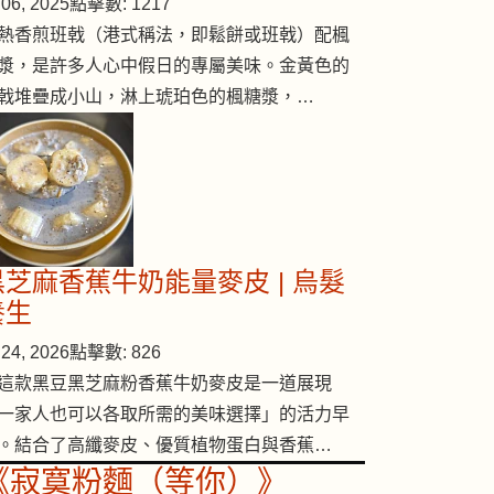
06, 2025
點擊數: 1217
熱香煎班戟（港式稱法，即鬆餅或班戟）配楓
漿，是許多人心中假日的專屬美味。金黃色的
戟堆疊成小山，淋上琥珀色的楓糖漿，…
黑芝麻香蕉牛奶能量麥皮 | 烏髮
養生
24, 2026
點擊數: 826
這款黑豆黑芝麻粉香蕉牛奶麥皮是一道展現
一家人也可以各取所需的美味選擇」的活力早
。結合了高纖麥皮、優質植物蛋白與香蕉…
《寂寞粉麵（等你）》