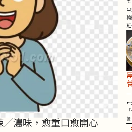
七 

糖
班
一 

「
餐
想食辣／濃味，愈重口愈開心