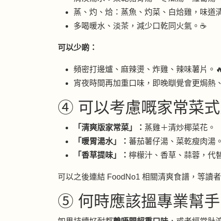
蒸、灼、烚：蒸魚、灼菜、白烚雞，味道
多喝暖水、淡茶，減少口乾同火氣。☕
可以少啲：
頻密打邊爐、麻辣燙、炸雞、辣味薯片。
宵夜時間再加重口味，即晚瞓覺會更焗熱
④ 可以考慮嘅家常菜式方
「清爽版家常菜」：
蒸雞＋清炒椰菜花。
「暖胃湯水」：
蕃茄薯仔湯、菜乾瘦肉湯。
「香草提味」：
檸檬汁、香草、蒜蓉，代
可以之後連結 FoodNo1 相關清爽食譜，等讀
⑤ 何時應該搵專業幫手