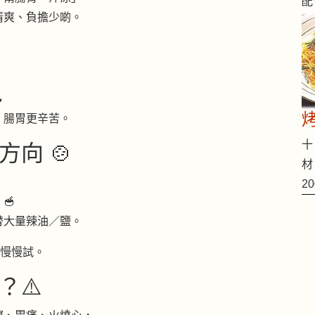
配
清爽、負擔少啲。

、腸胃更辛苦。
十 
向 🍲
材
2
🥣
替大量辣油／鹽。
者慢慢試。
？⚠️