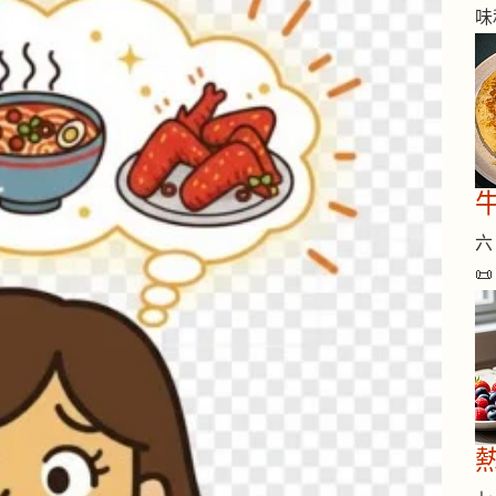
味
六 
