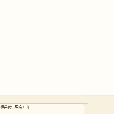
W #11｜成日想食甜嘢（甜食上癮）
指標與養生理論，由