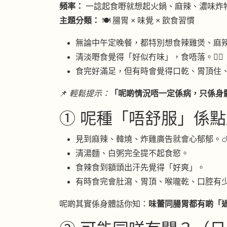
頻率：
一諗起食嘢就想起火鍋、麻辣、濃味炸
主題分類：
🍽 腸胃 × 味覺 × 飲食習慣
無論中午定晚餐，都特別想食辣雞煲、麻
清淡嘢食覺得「好似冇味」，食唔落。😮‍💨
食完好滿足，但有時會覺得口乾、胃頂住
📌
輕鬆提示：
「呢啲情況唔一定係病，只係身
① 呢種「唔舒服」係點
見到麻辣、韓燒、炸雞廣告就會心郁郁。
清湯麵、白粥完全提不起食慾。
食辣食到額頭出汗先覺得「好爽」。
有時食完會肚瀉、胃頂、喉嚨乾、口腔有
呢啲其實係身體話你知：
味蕾同腸胃都有啲「