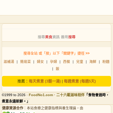
搜尋全站 或「按」以下「關鍵字」捷徑
>>
滋補湯
|
簡易菜
|
婦女
|
孕婦
|
西餐
|
兒童
|
海鮮
|
粉麵
|
飯
推薦：
每天煮意 (3餸一湯)
|
每週煮意 (每週5天)
©1999 to 2026 ·
FoodNo1
.com · 二十六載滋味相伴
「食物會過時，
煮意永遠新鮮。」
健康資源合作
：本站食療之健康指標與養生理論，由