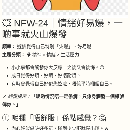
💥 NFW-24｜情緒好易爆，一
啲事就火山爆發
頻率：
近排覺得自己特別「火爆」、好易嬲
主題分類：
🧠 精神 × 情緒 × 生活壓力
小小事都會觸發你大反應，之後又會後悔。😓
成日覺得好煩、好焗、好唔耐煩。
有時會覺得自己好似失控咗，唔係平時嗰個自己。
📌
輕鬆提示：
「呢啲情況唔一定係病，只係身體發一個訊號
俾你。」
① 呢種「唔舒服」係點感覺？🤔
內心好似儲咗好多氣，碰到少少嘢就爆出嚟。🔥