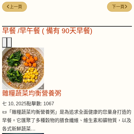
上一篇文章: NFW-25｜壓力頂到上心口／成日好似唔夠氣
下一篇文章:
上一頁
下一頁
早餐 /早午餐 ( 備有 90天早餐)
雜糧蔬菜均衡營養粥
七 10, 2025
點擊數: 1067
📜「雜糧蔬菜均衡營養粥」是為追求全面健康的您量身打造的
早餐。它匯聚了多種穀物的膳食纖維、維生素和礦物質，以及
各式新鮮蔬菜…