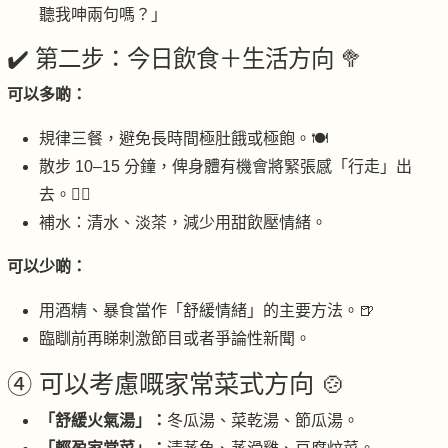
聽我呻兩句嗎？」
✔️ 第二步：今日飲食＋生活方向 🥦
可以多啲：
規律三餐，避免長時間極肚餓或極飽。🍽
散步 10–15 分鐘，俾身體有機會將緊張感「行走」出
去。🚶‍♀️
補水：清水、淡茶，減少用甜飲壓情緒。
可以少啲：
用酒精、暴食當作「舒緩情緒」的主要方法。🍺
臨瞓前再睇刺激節目或者爭論性新聞。
④ 可以考慮嘅家常菜式方向 🍲
「舒緩火氣湯」：
冬瓜湯、菜乾湯、節瓜湯。