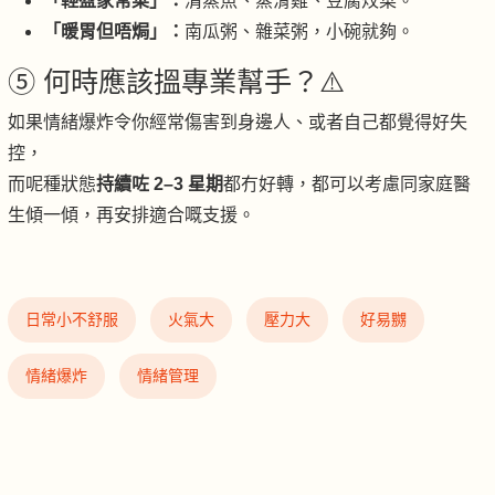
「輕盈家常菜」：
清蒸魚、蒸滑雞、豆腐炆菜。
「暖胃但唔焗」：
南瓜粥、雜菜粥，小碗就夠。
⑤ 何時應該搵專業幫手？⚠️
如果情緒爆炸令你經常傷害到身邊人、或者自己都覺得好失
控，
而呢種狀態
持續咗 2–3 星期
都冇好轉，都可以考慮同家庭醫
生傾一傾，再安排適合嘅支援。
日常小不舒服
火氣大
壓力大
好易嬲
情緒爆炸
情緒管理