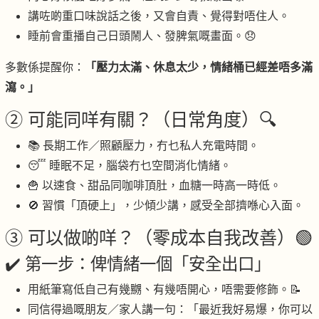
講咗啲重口味說話之後，又會自責、覺得對唔住人。
睡前會重播自己日頭鬧人、發脾氣嘅畫面。😞
多數係提醒你：
「壓力太滿、休息太少，情緒桶已經差唔多滿
瀉。」
② 可能同咩有關？（日常角度）🔍
📚 長期工作／照顧壓力，冇乜私人充電時間。
😴 睡眠不足，腦袋冇乜空間消化情緒。
🍟 以速食、甜品同咖啡頂肚，血糖一時高一時低。
🚫 習慣「頂硬上」，少傾少講，感受全部擠喺心入面。
③ 可以做啲咩？（零成本自我改善）🟢
✔️ 第一步：俾情緒一個「安全出口」
用紙筆寫低自己有幾嬲、有幾唔開心，唔需要修飾。📝
同信得過嘅朋友／家人講一句：「最近我好易爆，你可以