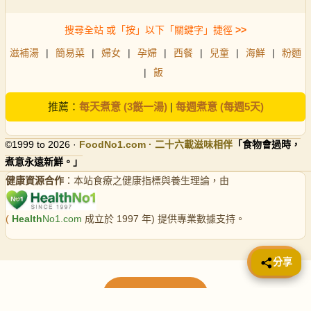
搜尋全站 或「按」以下「關鍵字」捷徑
>>
滋補湯
|
簡易菜
|
婦女
|
孕婦
|
西餐
|
兒童
|
海鮮
|
粉麵
|
飯
推薦：
每天煮意 (3餸一湯)
|
每週煮意 (每週5天)
©1999 to 2026 ·
FoodNo1
.com · 二十六載滋味相伴
「食物會過時，
煮意永遠新鮮。」
健康資源合作
：本站食療之健康指標與養生理論，由
(
Health
No1.com
成立於 1997 年) 提供專業數據支持。
📤 分享
分享
載入更多食譜