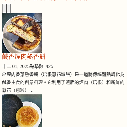
鹹香煙肉熱香餅
十二 01, 2025
點擊數: 425
🥞煙肉香蔥熱香餅（培根蔥花鬆餅）是一道將傳統甜點轉化為
鹹香主食的創意料理。它利用了煎脆的煙肉（培根）和新鮮的
蔥花（蔥粒）…