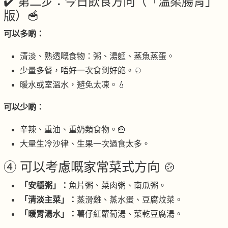
✔️ 第二步：今日飲食方向（「溫柔腸胃」
版）🥣
可以多啲：
清淡、熟透嘅食物：粥、湯麵、蒸魚蒸蛋。
少量多餐，唔好一次食到好飽。🍲
暖水或室溫水，避免太凍。💧
可以少啲：
辛辣、重油、重奶類食物。🍟
大量生冷沙律、生果一次過食太多。
④ 可以考慮嘅家常菜式方向 🍲
「安穩粥」：
魚片粥、菜肉粥、南瓜粥。
「清淡主菜」：
蒸滑雞、蒸水蛋、豆腐炆菜。
「暖胃湯水」：
薯仔紅蘿蔔湯、菜乾豆腐湯。