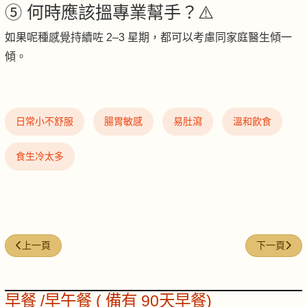
⑤ 何時應該搵專業幫手？⚠️
如果呢種感覺持續咗 2–3 星期，都可以考慮同家庭醫生傾一
傾。
日常小不舒服
腸胃敏感
易肚瀉
溫和飲食
食生冷太多
上一篇文章: NFW-29｜便秘／好幾日先去一次
下一篇文章:
上一頁
下一頁
早餐 /早午餐 ( 備有 90天早餐)