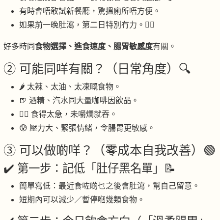
有時會唔敢試新餐廳，驚搵廁所唔方便。
如果前一晚肚瀉，第二日特別冇力。😮‍💨
好多時同
食物選擇、進食速度、腸胃敏感度
有關。
② 可能同咩有關？（日常角度）🔍
🌶 太辣、太油、太凍嘅食物。
🍺 酒精、汽水同大量咖啡因飲品。
🏃‍♂️ 食得太急，未嚼爛就吞。
😰 壓力大、緊張情緒，令腸胃更敏感。
③ 可以做啲咩？（零成本自我改善）🟢
✔️ 第一步：記低「肚仔黑名單」📝
簡單寫低：最近食咗啲乜之後會肚瀉，幫自己留意。
短期內可以減少／暫停嗰幾類食物。