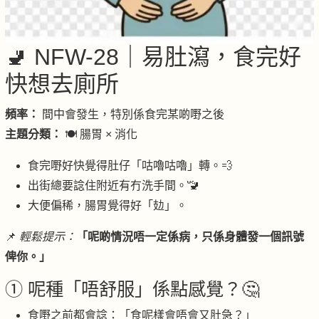
🚽 NFW-28｜易肚瀉，食完好
快想去廁所
頻率：
間中會發生，特別係食完某啲嘢之後
主題分類：
🍽 腸胃 × 消化
食完嘢好快覺得肚仔「咕嚕咕嚕」轉。💨
出街總要諗住附近有冇洗手間。🚾
大便偏稀，腸胃覺得好「攰」。
📌
輕鬆提示：
「呢啲情況唔一定係病，只係身體發一個訊號
俾你。」
① 呢種「唔舒服」係點感覺？🤔
食嘢之前都會諗：「食呢樣會唔會又肚急？」